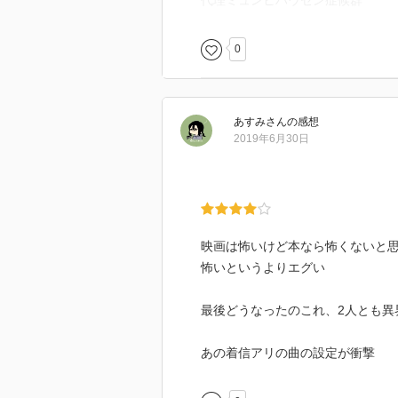
代理ミュンヒハウゼン症候群
0
あすみ
さん
の感想
2019年6月30日
‪映画は怖いけど本なら怖くないと思って
‪怖いというよりエグい‬
‪最後どうなったのこれ、2人とも異
‪あの着信アリの曲の設定が衝撃‬