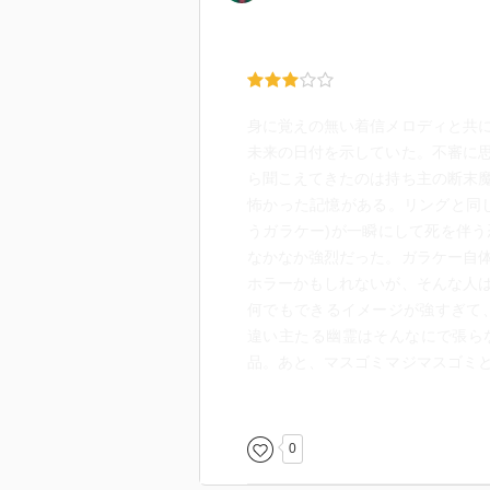
身に覚えの無い着信メロディと共
未来の日付を示していた。不審に
ら聞こえてきたのは持ち主の断末
怖かった記憶がある。リングと同
うガラケー)が一瞬にして死を伴
なかなか強烈だった。ガラケー自
ホラーかもしれないが、そんな人
何でもできるイメージが強すぎて
違い主たる幽霊はそんなにで張ら
品。あと、マスゴミマジマスゴミ
は、私の回りではこの問題の着メ
が鳴ってたのを思い出した。これ
な気分になる。 いま口ずさめっ
0
印象に残ってる。