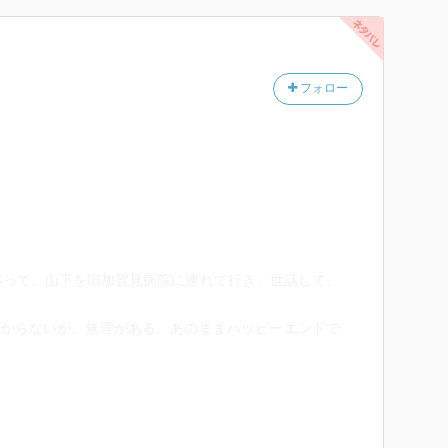
フォロー
移って、山下を旧加賀見病院に連れて行き、世話して、
わからないが、無理がある。あのままハッピーエンドで