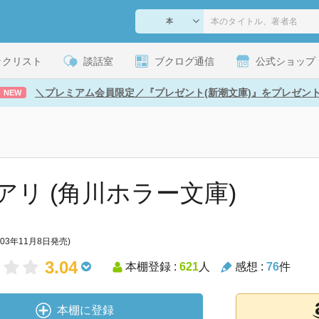
ックリスト
談話室
ブクログ通信
公式ショップ
＼プレミアム会員限定／『プレゼント(新潮文庫)』をプレゼン
NEW
アリ (角川ホラー文庫)
003年11月8日発売)
3.04
本棚登録 :
621
人
感想 :
76
件
本棚に登録