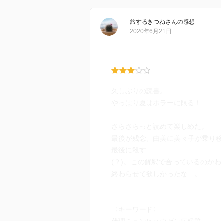
旅するきつね
さん
の感想
2020年6月21日
久しぶりの読書。
やっぱり夏はホラーに限る！
さらさらっと読めて楽しめた。
最後が残念。由美に美々子が乗り
最後に殺す
(？)。この解釈で合っているのか
終わらせて欲しかったな…。
〈キーワード〉