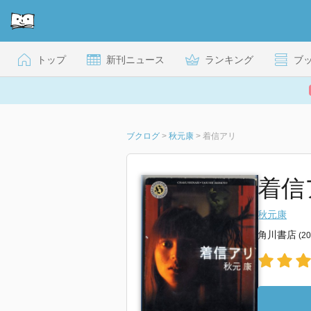
トップ
新刊ニュース
ランキング
ブ
ブクログ
>
秋元康
>
着信アリ
着信
秋元康
角川書店
(2