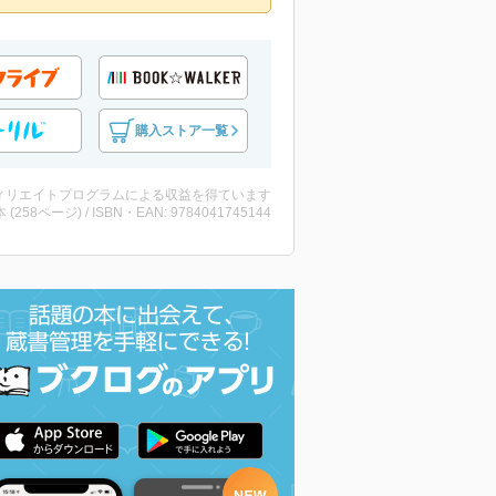
購入ストア一覧
ィリエイトプログラムによる収益を得ています
・本 (258ページ) / ISBN・EAN: 9784041745144