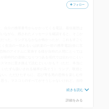
フォロー
に、自分の携帯番号からかかってくる電話。着信履歴は
思いながら、残されたメッセージを確認すると、そこか
魔だった。リングもなかなか怖かったが、これもすごく
じく生活の一部あるいは娯楽の一部の携帯電話(俗に言
う恐怖のアイテムに変身する様が当時の人間にとっては
体が前時代の遺物になりつつある現代では伝わりにくい
はスマホに置き換えて読むといいかも？（ただ、本当に
、いたずら扱いされる確率が高そう） リング、呪怨と
ない。ただひたすらに、忍び寄る死の恐怖を楽しむ作
と思う。マスコミのすべてがそうじゃないけれど。当時
ロが変に流行ってて、クラスメイトの携帯でこの着メロ
結構気味の悪いメロディラインで、いま思い出しても嫌
て言われても多分ある程度正確にできそう。それぐらい
詳細をみる