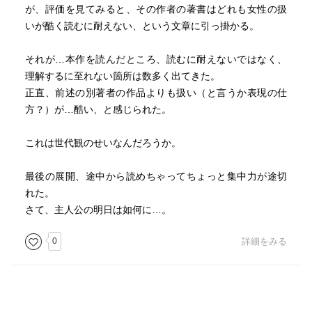
が、評価を見てみると、その作者の著書はどれも女性の扱
いが酷く読むに耐えない、という文章に引っ掛かる。
それが…本作を読んだところ、読むに耐えないではなく、
理解するに至れない箇所は数多く出てきた。
正直、前述の別著者の作品よりも扱い（と言うか表現の仕
方？）が…酷い、と感じられた。
これは世代観のせいなんだろうか。
最後の展開、途中から読めちゃってちょっと集中力が途切
れた。
さて、主人公の明日は如何に…。
0
詳細をみる