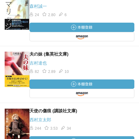
森村誠一
24
2.80
6
夫の妹 (集英社文庫)
吉村達也
82
2.89
10
天使の傷痕 (講談社文庫)
西村京太郎
244
3.53
34