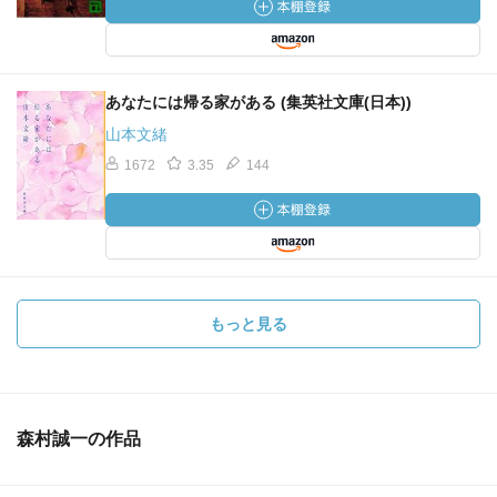
あなたには帰る家がある (集英社文庫(日本))
山本文緒
1672
3.35
144
もっと見る
森村誠一の作品