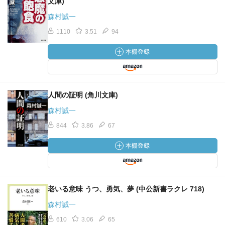
文庫)
森村誠一
1110
3.51
94
人間の証明 (角川文庫)
森村誠一
844
3.86
67
老いる意味 うつ、勇気、夢 (中公新書ラクレ 718)
森村誠一
610
3.06
65