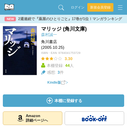
ログイン
新規会員登録
2週連続で『薬屋のひとりごと』17巻が1位！マンガランキング
NEW
マリッジ (角川文庫)
森村誠一
角川書店
(2005.10.25)
ISBN・EAN:
9784041753729
3.30
本棚登録:
44
人
感想:
3
件
Kindle版
本棚に登録する
Amazon
詳細ページへ