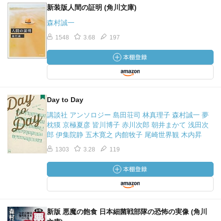
新装版人間の証明 (角川文庫)
森村誠一
1548
3.68
197
Day to Day
講談社 アンソロジー 島田荘司 林真理子 森村誠一 夢
枕獏 京極夏彦 皆川博子 赤川次郎 朝井まかて 浅田次
郎 伊集院静 五木寛之 内館牧子 尾崎世界観 木内昇
1303
3.28
119
新版 悪魔の飽食 日本細菌戦部隊の恐怖の実像 (角川