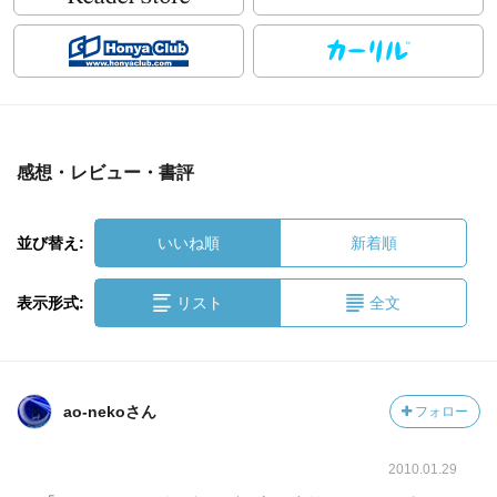
感想・レビュー・書評
並び替え:
いいね順
新着順
表示形式:
リスト
全文
ao-nekoさん
フォロー
2010.01.29