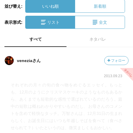
並び替え:
いいね順
新着順
表示形式:
リスト
全文
すべて
ネタバレ
veneziaさん
フォロー
2013.09.23
それぞれの月々の旬の食べ物をめぐるエッセイ。もっと
も、12月のようにクリスマスケーキのようなものもあるか
ら、あくまでも短歌的な感性で選ばれているのだろう。篇
中の短歌は概ねわかりやすいものだし、お母さんのコメン
トを含めて軽快なタッチ。万智さんは、12月31日の生まれ
らしく、お誕生日にはいつも年越しそばを食べて（食べさ
せられて？）いたというのは、微笑ましくもおかしい。