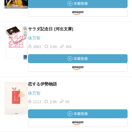
サラダ記念日 (河出文庫)
俵万智
3881
3.89
304
恋する伊勢物語
俵万智
1112
3.96
95