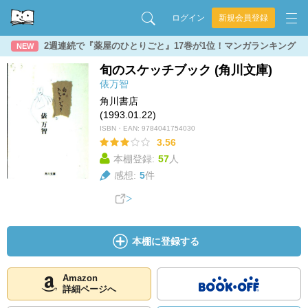
ログイン
新規会員登録
2週連続で『薬屋のひとりごと』17巻が1位！マンガランキング
NEW
旬のスケッチブック (角川文庫)
俵万智
角川書店
(1993.01.22)
ISBN・EAN:
9784041754030
3.56
本棚登録:
57
人
感想:
5
件
本棚に登録する
Amazon
詳細ページへ