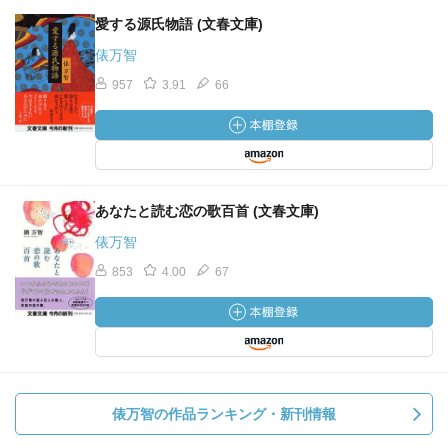
愛する源氏物語 (文春文庫)
俵万智
957
3.91
66
あなたと読む恋の歌百首 (文春文庫)
俵万智
853
4.00
67
俵万智の作品ランキング・新刊情報