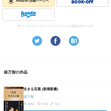
Amazon 詳細ページへ
本ページはアフィリエイトプログラムによる収益を得ています
俵万智の作品
生きる言葉 (新潮新書)
俵万智
6651
4.23
511