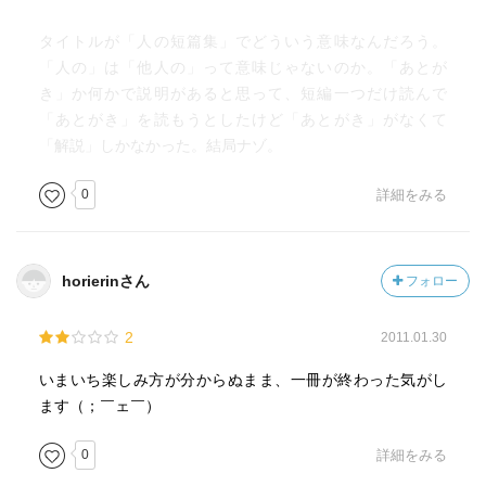
タイトルが「人の短篇集」でどういう意味なんだろう。
「人の」は「他人の」って意味じゃないのか。「あとが
き」か何かで説明があると思って、短編一つだけ読んで
「あとがき」を読もうとしたけど「あとがき」がなくて
「解説」しかなかった。結局ナゾ。
0
詳細をみる
horierinさん
フォロー
2
2011.01.30
いまいち楽しみ方が分からぬまま、一冊が終わった気がし
ます（；￣ェ￣）
0
詳細をみる