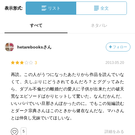
表示形式:
リスト
全文
すべて
ネタバレ
hetarebooksさん
フォロー
3
2013.05.20
再読。この人がうつになったあたりから作品を読んでいな
くて、久しぶりにどうされてるんだろ？とググッてみた
ら、ダブル不倫だの離婚だの愛人に子供が出来ただの破天
荒なエピソードばかりヒットして驚いた。なんだかんだ、
いいパパでいい旦那さんぽかったのに。でもこの短編読む
とダーク宗典さんはこのときから健在なんだな。マハさん
とは仲良し兄妹でいてほしいな。
5
詳細をみる