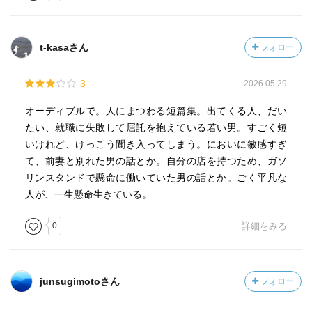
t-kasaさん
フォロー
3
2026.05.29
オーディブルで。人にまつわる短篇集。出てくる人、だい
たい、就職に失敗して屈託を抱えている若い男。すごく短
いけれど、けっこう聞き入ってしまう。においに敏感すぎ
て、前妻と別れた男の話とか。自分の店を持つため、ガソ
リンスタンドで懸命に働いていた男の話とか。ごく平凡な
人が、一生懸命生きている。
0
詳細をみる
junsugimotoさん
フォロー