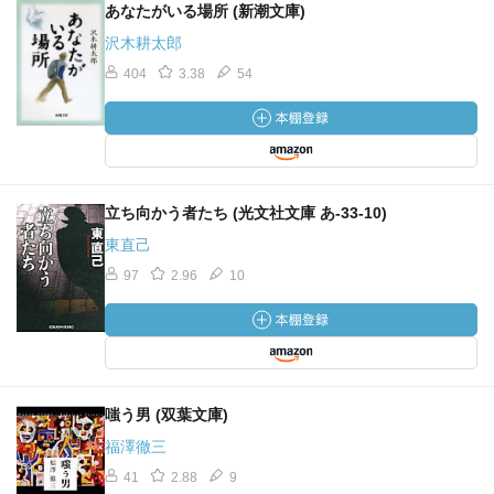
あなたがいる場所 (新潮文庫)
沢木耕太郎
404
3.38
54
立ち向かう者たち (光文社文庫 あ-33-10)
東直己
97
2.96
10
嗤う男 (双葉文庫)
福澤徹三
41
2.88
9