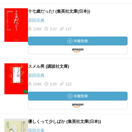
十七歳だった! (集英社文庫(日本))
原田宗典
1269
3.47
137
スメル男 (講談社文庫)
原田宗典
1048
3.55
122
優しくって少しばか (集英社文庫(日本))
原田宗典