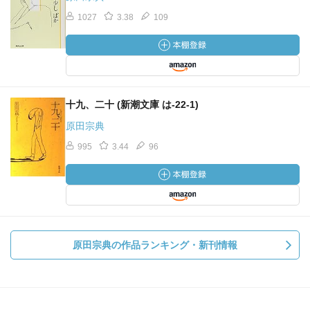
1027
3.38
109
十九、二十 (新潮文庫 は-22-1)
原田宗典
995
3.44
96
原田宗典の作品ランキング・新刊情報