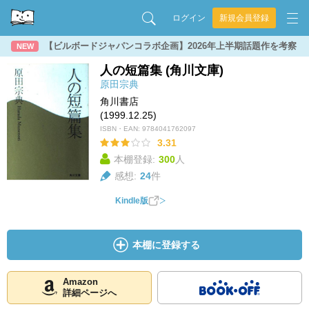
ログイン
新規会員登録
【ビルボードジャパンコラボ企画】2026年上半期話題作を考察
NEW
人の短篇集 (角川文庫)
原田宗典
角川書店
(1999.12.25)
ISBN・EAN:
9784041762097
3.31
本棚登録:
300
人
感想:
24
件
Kindle版
本棚に登録する
Amazon
詳細ページへ