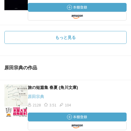
もっと見る
原田宗典の作品
旅の短篇集 春夏 (角川文庫)
原田宗典
2128
3.51
104