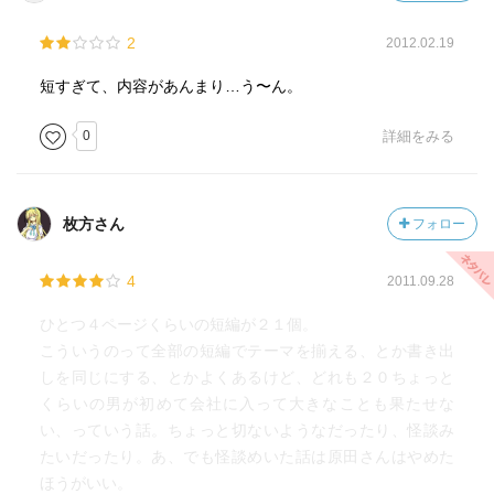
2
2012.02.19
短すぎて、内容があんまり…う〜ん。
0
詳細をみる
枚方さん
フォロー
4
2011.09.28
ひとつ４ページくらいの短編が２１個。
こういうのって全部の短編でテーマを揃える、とか書き出
しを同じにする、とかよくあるけど、どれも２０ちょっと
くらいの男が初めて会社に入って大きなことも果たせな
い、っていう話。ちょっと切ないようなだったり、怪談み
たいだったり。あ、でも怪談めいた話は原田さんはやめた
ほうがいい。