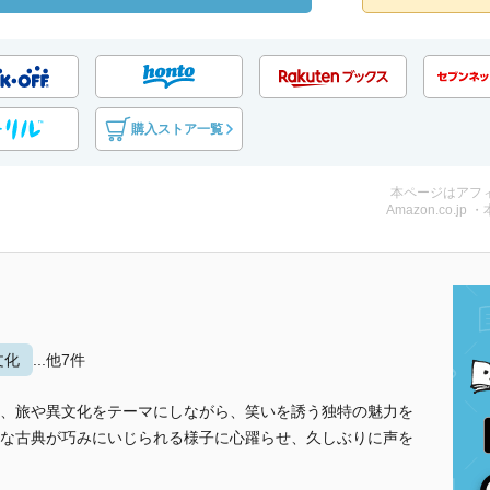
購入ストア一覧
本ページはアフ
Amazon.co.jp 
文化
...他7件
、旅や異文化をテーマにしながら、笑いを誘う独特の魅力を
な古典が巧みにいじられる様子に心躍らせ、久しぶりに声を