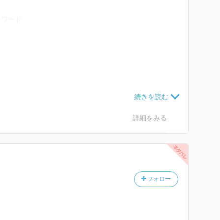
ーワード
詳細をみる
ありの一冊。
代語訳「江勢物語」』。
思ったらそれだけではなく、徒然草や枕草子、土佐日記
広げられるパロディは、元ネタが簡単にわかるくらいの
ところに着地させるというもの。
フォロー
書かれた、日本語または日本文化の紹介。
ルを紹介できているのか。