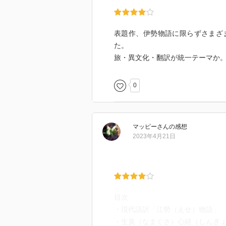
表題作、伊勢物語に限らずさまざ
た。
旅・異文化・翻訳が統一テーマか
0
マッピー
さん
の感想
2023年4月21日
目次
・現代語訳「江勢（えせ）物語」
・生臭（なまぐさ）心経（しんぎ