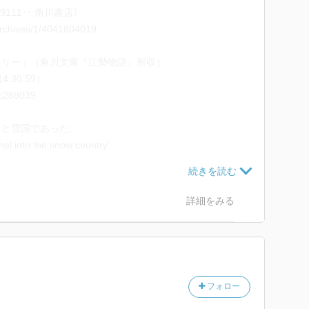
9111‥ 角川書店》
、受け入れる側の理解力とか偏見とか、同じものを読ん
/archives/1/4041804019
てしまうだろう。
トリー」（角川文庫『江勢物語』所収）
どういう人なのか。
4:30:59）
住んでいる人間は、東京だけを見て日本を語ってしまう
#c288039
辺だけを見て、今の日本はこうだと決めつける。”
よねえ。
ると雪国であった。
らだったってことが頻繁にある。
nel into the snow country”
icker（1956）.
だけのブーム。
大阪 逗子 19720416 72 ／ガス自殺
ものに翻訳できるのか。
詳細をみる
210211 America 東京 20070826 86 ／日本文学
に、考えていただきたいと思います。
 愛知 ／NHK 用語委員
 第9回 吉川英治文学新人賞》
フォロー