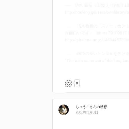
── 清水 義範《江勢(えせ)物語 19
それは翻訳者の問題だけではなく
http://booklog.jp/users/awalibrary
でも受け取り方はそれぞれになっ
…… 清水義範の「スノー・カン
さて、一般的な日本人というのは
が面白いです。（libros 20160517 1
”つまり、うっかりすると東京に
http://q.hatena.ne.jp/1463445723
誤りをおかしてしまうのだ。東京周
これねえ、テレビ朝日が甚だしい
…… 国境の長いトンネルを抜け
７時からの番組を見たら、途中か
“The train came out of the long tun
地方民への軽視。
Translated by Edward Seidenst
日本中で大流行りっていう、東京
川端 康成 作家 18990611 
それをどう、日本中が納得できる
0
Seidensticker, Edward G. 19
東京至上主義のマスコミの皆さん
清水 義範 作家 19471028
しゅうこ
さん
の感想
── 《国語入試問題必勝法 1988
2013年1月8日
（20160518）