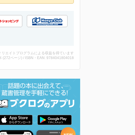
ィリエイトプログラムによる収益を得ています
・本 (272ページ) / ISBN・EAN: 9784041804018