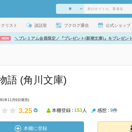
ックリスト
談話室
ブクログ通信
公式ショップ
＼プレミアム会員限定／『プレゼント(新潮文庫)』をプレゼン
NEW
物語 (角川文庫)
991年11月6日発売)
3.25
本棚登録 :
153
人
感想 :
9
件
本棚に登録