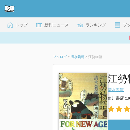
トップ
新刊ニュース
ランキング
ブ
ブクログ
>
清水義範
>
江勢物語
江勢
清水義範
角川書店
(1