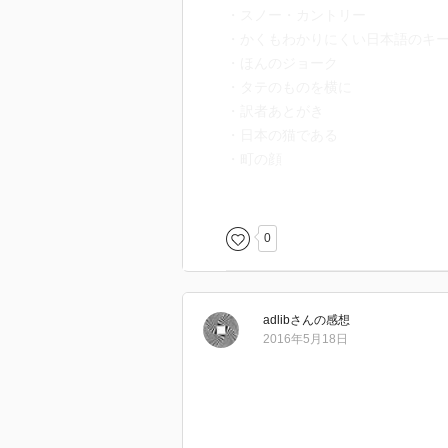
・スノー・カントリー
・かくもわかりにくい日本語のキ
・ほんのジョーク
・タテのものを横に
・訳者あとがき
・日本の猫である
・町の顔
・我がインド
・再びのインド
0
小説あり、エッセイあり、旅行記
一番面白かったのは、巻頭の『現
てっきり伊勢物語のパロディかと
adlib
さん
の感想
にサラダ記念日と縦横無尽に繰り
2016年5月18日
有名な文章を、なんとも奇天烈な
思わず噴いた箇所もいくつか。
後半の３編以外は翻訳という形で
翻訳というのはどこまでオリジナ