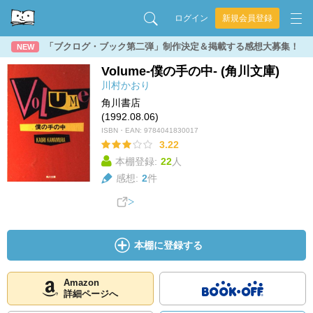
ログイン
新規会員登録
「ブクログ・ブック第二弾」制作決定＆掲載する感想大募集！
NEW
Volume-僕の手の中- (角川文庫)
川村かおり
角川書店
(1992.08.06)
ISBN・EAN:
9784041830017
3.22
本棚登録:
22
人
感想:
2
件
本棚に登録する
Amazon
詳細ページへ