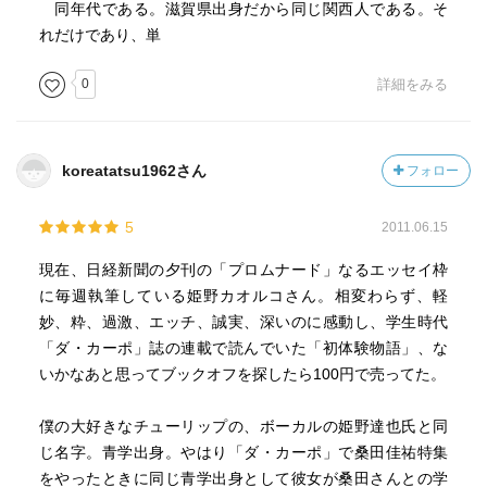
同年代である。滋賀県出身だから同じ関西人である。そ
れだけであり、単
0
詳細をみる
koreatatsu1962さん
フォロー
5
2011.06.15
現在、日経新聞の夕刊の「プロムナード」なるエッセイ枠
に毎週執筆している姫野カオルコさん。相変わらず、軽
妙、粋、過激、エッチ、誠実、深いのに感動し、学生時代
「ダ・カーポ」誌の連載で読んでいた「初体験物語」、な
いかなあと思ってブックオフを探したら100円で売ってた。
僕の大好きなチューリップの、ボーカルの姫野達也氏と同
じ名字。青学出身。やはり「ダ・カーポ」で桑田佳祐特集
をやったときに同じ青学出身として彼女が桑田さんとの学