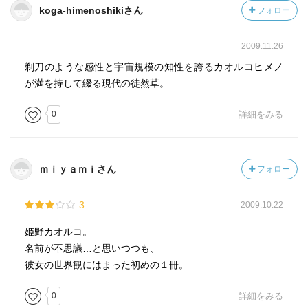
ありかと思ったが、今回この文庫本のカバーに写真がつい
koga-himenoshikiさん
フォロー
ていて、大きいことは大きいかも知れないが、清純美人。
2009.11.26
今回通しで読んで、やはりこの人はいいな、すごいなと思
った。文庫本の解説で、彼女の本の装丁を担当されたこと
剃刀のような感性と宇宙規模の知性を誇るカオルコヒメノ
もあるグラフィックデザイナーの原研哉氏が書いているよ
が満を持して綴る現代の徒然草。
うに、実は「壊れやすい昭和中期の美少女の感受性を持っ
0
詳細をみる
た姫野カオルコが繰り出す一見骨太で打たれ強い文章とい
うのは、超高感度なセンサーが、衣擦れの音をバイクの排
気音のように増幅させてしまうようなもので、過度な繊細
さが生みだす表現上のレトリックであると考えた方がい
ｍｉｙａｍｉさん
フォロー
い。」とある、その通りだと感じる。そこまで深くはわか
らなかったなりに彼女の文章に感じるところがあった学生
3
2009.10.22
時代の僕。そしてその時よりも深く、彼女の文章を楽しめ
る今の僕。変わらない自分自身に乾杯、となにやら自画自
姫野カオルコ。
賛になっちまったけど、いいものはいいので、是非読んで
名前が不思議…と思いつつも、
みてください。
彼女の世界観にはまった初めの１冊。
0
詳細をみる