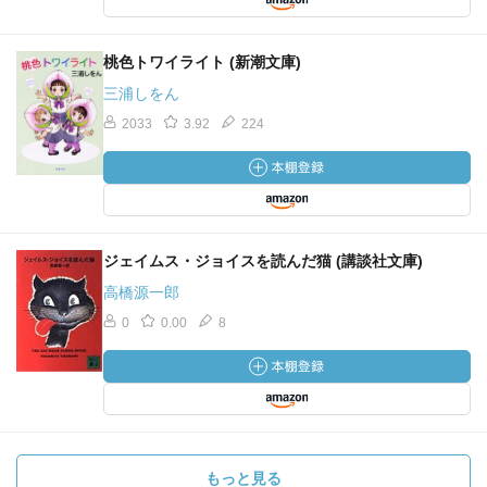
桃色トワイライト (新潮文庫)
三浦しをん
2033
3.92
224
ジェイムス・ジョイスを読んだ猫 (講談社文庫)
高橋源一郎
0
0.00
8
もっと見る