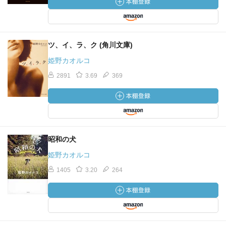
ツ、イ、ラ、ク (角川文庫)
姫野カオルコ
2891
3.69
369
昭和の犬
姫野カオルコ
1405
3.20
264