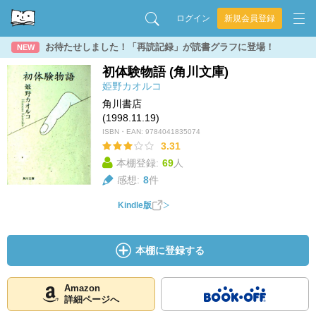
ログイン
新規会員登録
お待たせしました！「再読記録」が読書グラフに登場！
NEW
初体験物語 (角川文庫)
姫野カオルコ
角川書店
(1998.11.19)
ISBN・EAN:
9784041835074
3.31
本棚登録:
69
人
感想:
8
件
Kindle版
本棚に登録する
Amazon
詳細ページへ