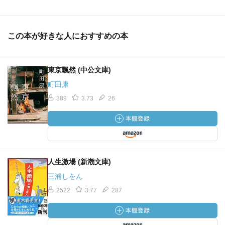
この本が好きな人におすすめの本
東京飄然 (中公文庫)
町田康
389
3.73
26
人生激場 (新潮文庫)
三浦しをん
2522
3.77
287