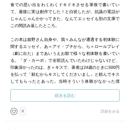
食での思い出をわくわくドキドキさせる筆致で書いてい
て、最後に実は創作でした！と白状したが、抗議の電話が
じゃんじゃんかかってきた、なんてエッセイも別の文庫で
この間読み返したところ。
この本は姫野さん自身や、我々みんなが遭遇する初体験に
関するエッセイ。あ＝アイ・プチから、ら＝ロールプレイ
（劇に出た）まであいうえお順で様々な初体験を書いてい
る。「ダ・カーポ」で全部読んでいたわけじゃないけど、
印象深かったのは、き＝キスで、著者は24歳のときに500円
を払って「頼むからキスしてくださいまし」と頼んでキス
してもらったとあった。当時そういう体験がなかった僕
は、僕に頼んでくれたら僕が500円払うから喜んでキスさせ
て頂いたのに、と臍をかんだものだ。同時に、こんなこと
続きを読む
を女性なのに書けるこの人はすごいな、と思った。
0
詳細をみる
エッセイでは結構骨太の大女、との表現があり、キスも頼
んでお金を払ってしてもらったくらいだから、容貌に問題