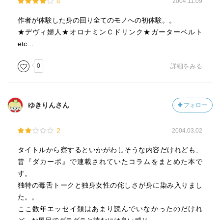
4
2004.11.09
作者が体験した身の回り全てのモノへの初体験。。
★デヴィ婦人★オロナミンＣドリンク★ガーターベルト
etc…
0
詳細をみる
ゆきりんさん
フォロー
2
2004.03.02
タイトルから察するといかがわしそうな内容だけれども、
昔『ダカーポ』で連載されていたコラムをまとめた本で
す。
独特の毒舌トークと独身女性の侘しさが身に染み入りまし
た。。
ここ数年エッセイ類はあまり読んでいなかったのだけれ