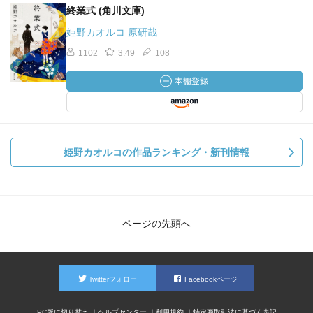
終業式 (角川文庫)
姫野カオルコ 原研哉
1102
3.49
108
姫野カオルコの作品ランキング・新刊情報
ページの先頭へ
Twitterフォロー
Facebookページ
PC版に切り替え
ヘルプセンター
利用規約
特定商取引法に基づく表記