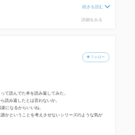
・・
民が大騒ぎだろう！
詳細をみる
せん。
クの推理とかはあんまりない。
フォロー
。
まって読んでた本を読み返してみた。
から読み返したとは言わないか。
娯楽になるからいいね。
は誰かということを考えさせないシリーズのような気が
。