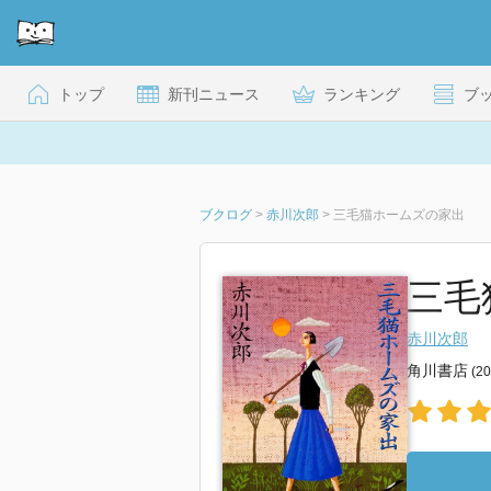
トップ
新刊ニュース
ランキング
ブ
ブクログ
>
赤川次郎
>
三毛猫ホームズの家出
三毛
赤川次郎
角川書店
(2