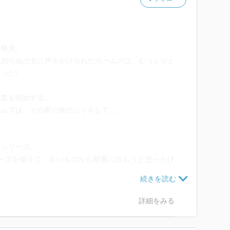
た晴美。
見知らぬ少女に声をかけられたホームズは、むっくりと
った!
捜査を開始する。
ームズは、その家の猫のふりをして…。
ズシリーズ。
ーズを借りて、古いものから順番に読もうと思ったけ
のシリーズは置いてないのか…
詳細をみる