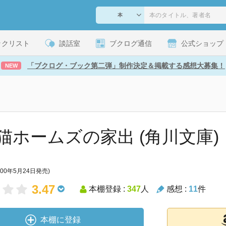
ックリスト
談話室
ブクログ通信
公式ショップ
「ブクログ・ブック第二弾」制作決定＆掲載する感想大募集！
NEW
猫ホームズの家出 (角川文庫)
000年5月24日発売)
3.47
本棚登録 :
347
人
感想 :
11
件
本棚に登録