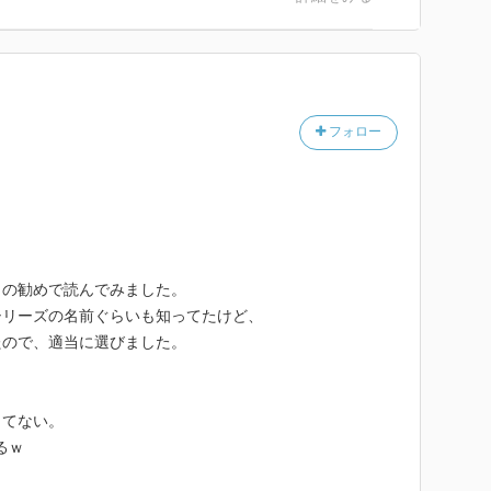
での一文。
きです。私も一喜一憂、憂ばか
まえばなんてことはないもので
くなってから、どれだけサボら
いのではないかと思います。
フォロー
ない人には良いのではないで
）の勧めで読んでみました。
シリーズの名前ぐらいも知ってたけど、
たので、適当に選びました。
してない。
るｗ