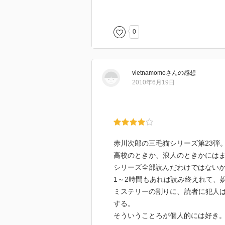
でもあっさりしすぎなようなぁ・
実際ドラえもんがいたら周りの住
0
的な、暗黙な了解なのかもしれま
犯人の細かい内面描写や、トリッ
vietnamomo
さん
の感想
2010年6月19日
赤川次郎の三毛猫シリーズ第23弾
高校のときか、浪人のときかには
シリーズ全部読んだわけではない
1～2時間もあれば読み終えれて、
ミステリーの割りに、読者に犯人
する。
そういうことろが個人的には好き