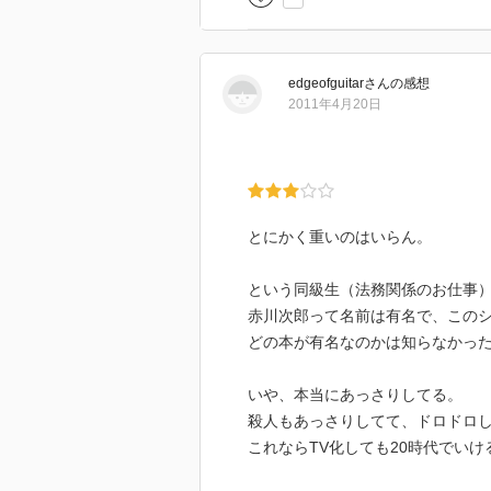
上記の引用は、収録中2話目の中
通信簿とは、コレまた懐かしい響
りしていましたが、通り過ぎてし
edgeofguitar
さん
の感想
す。通り過ぎて結果が数字で出な
2011年4月20日
ず頑張れるか、こちらの方が難し
短編なので気楽に読めて、時間の
しょうか。
ーーーーー
とにかく重いのはいらん。
という同級生（法務関係のお仕事
赤川次郎って名前は有名で、この
どの本が有名なのかは知らなかっ
いや、本当にあっさりしてる。
殺人もあっさりしてて、ドロドロ
これならTV化しても20時代でいけ