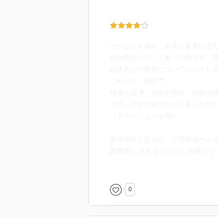
ホームズを連れ、石津と食事に出
焼き肉をたらふく食べた帰り道、
起きあがり彼女についていってしま
これって、家出!?
晴美と石津、片山刑事は、必死の
一方、少女の家にたどり着いたホ
（アマゾンより引用）
赤川次郎と言えば、三毛猫ホーム
図書館に今あるだけの三毛猫シリ
ど、この作品すでに23作目(笑)
貸し出されてんのか…これ以上こ
0