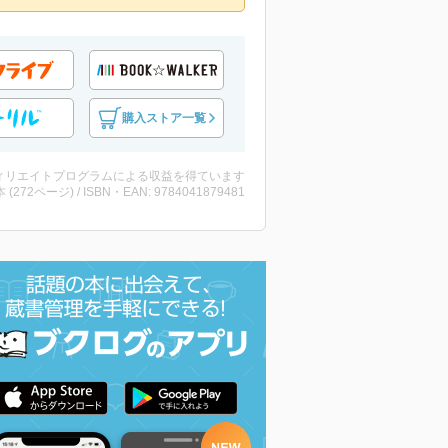
購入ストア一覧
ィリエイトプログラムによる収益を得ています
・本 (272ページ) / ISBN・EAN: 9784041879481