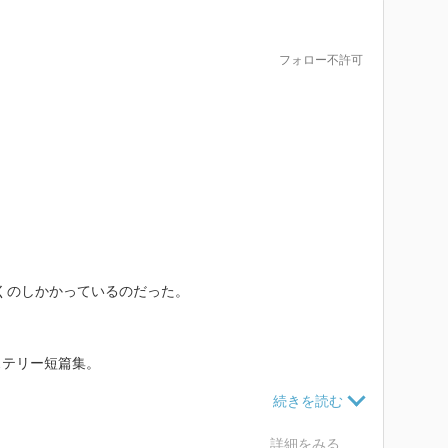
フォロー不許可
くのしかかっているのだった。
テリー短篇集。
者の妹が、相棒の三毛猫ホーム
きます。
詳細をみる