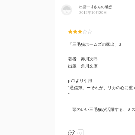
出雲一寸
さん
の感想
2012年10月20日
「三毛猫ホームズの家出」3
著者 赤川次郎
出版 角川文庫
p71より引用
“通信簿。ーそれが、リカの心に重
”
頭のいい三毛猫が活躍する、ミス
いまいち頼りない刑事としっかり
ズと、いろんな事件を解決してい
0