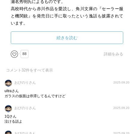
瀬名秀明氏によるものです。
高校時代から赤川作品を愛読し、角川文庫の『セーラー服
と機関銃』を発売日に手に取ったという逸話も披露されて
います。
科学的なリアリティを追求する瀬名氏が、異なる世代・作
風の赤川次郎作品を数多く提示しながら語る解説は、本作
続きを読む
の位置づけを考えるうえで興味深い一篇となっています。
角川書店創立五〇周年特別書き下ろし作品とのことでし
88
詳細をみる
た。
コメント
32
件をすべて表示
おびのりさん
2025.09.20
ultraさん
ガラスの仮面は停滞してるんですけど
おびのりさん
2025.09.20
1Qさん
泣ける話よ
おびのりさん
2025.09.20