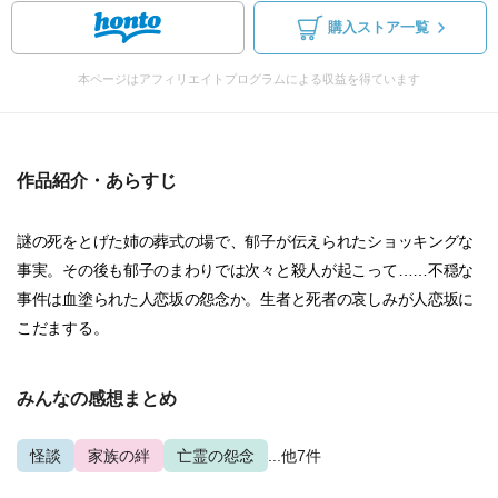
購入ストア一覧
本ページはアフィリエイトプログラムによる収益を得ています
作品紹介・あらすじ
謎の死をとげた姉の葬式の場で、郁子が伝えられたショッキングな
事実。その後も郁子のまわりでは次々と殺人が起こって……不穏な
事件は血塗られた人恋坂の怨念か。生者と死者の哀しみが人恋坂に
こだまする。
みんなの感想まとめ
怪談
家族の絆
亡霊の怨念
...他7件