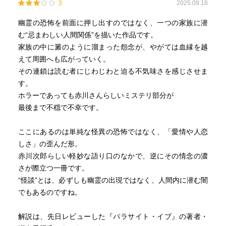
3
2025.09.18
幽霊の恐怖を前面に押し出すのではなく、一つの家族に潜
む“忌まわしい人間関係”を描いた作品です。
家族の中に澱のように溜まった怨念が、やがては血縁を越
えて周囲へも広がっていく。
その連鎖は読む者にじわじわと迫る不気味さを感じさせま
す。
ホラーであっても赤川さんらしいミステリ部分が
最後まで不穏で不幸です。
ここにあるのは単純な怪異の恐怖ではなく、「愛情や人恋
しさ」の歪んだ形。
赤川次郎らしい軽妙な語り口のなかで、逆にその情念の濃
さが際立つ一冊です。
“怪談”とは、必ずしも幽霊の出現ではなく、人間内に潜む闇
でもあるのですね。
解説は、先日レビューした『パラサイト・イブ』の著者・