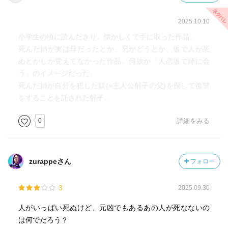
2025.10.10
小学生の頃に読んだきり。懐かしくて手に取った作品。
死んだ姉が実は母だったとか、兄がどうとか、坂で人が死
ぬとかしか覚えてなかった作品。何故か「人恋坂で姉に会
う」のイメージだった。
死んだ姉が自分を犯した奴(=主人公郁子の父)を探して復讐
をすることを託された郁子。
0
詳細をみる
zurappeさん
フォロー
3
2025.09.30
人がいっぱい死ぬけど、元凶でもあるあの人が死なないの
は何でだろう？