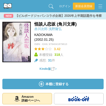
ログイン
新規会員登録
【ビルボードジャパンコラボ企画】2026年上半期話題作を考察
NEW
怪談人恋坂 (角川文庫)
赤川次郎
浅野隆弘
KADOKAWA
(2002.01.25)
ISBN・EAN:
9784041879610
3.42
本棚登録:
318
人
感想:
31
件
Kindle版
本棚に登録する
Amazon
詳細ページへ