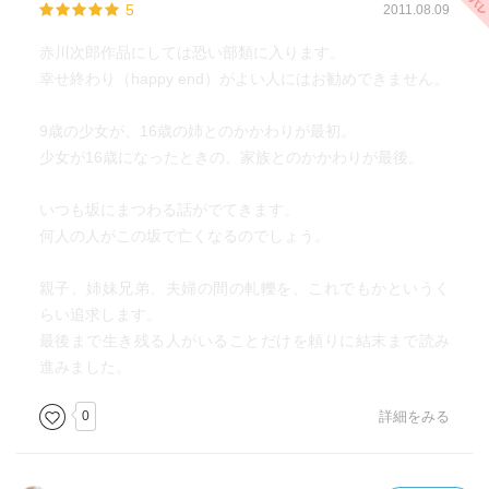
5
2011.08.09
裕美子ちゃんかわいそう(´｀)
赤川次郎作品にしては恐い部類に入ります。
幸せ終わり（happy end）がよい人にはお勧めできません。
9歳の少女が、16歳の姉とのかかわりが最初。
少女が16歳になったときの、家族とのかかわりが最後。
いつも坂にまつわる話がでてきます。
何人の人がこの坂で亡くなるのでしょう。
親子、姉妹兄弟、夫婦の間の軋轢を、これでもかというく
らい追求します。
最後まで生き残る人がいることだけを頼りに結末まで読み
進みました。
0
詳細をみる