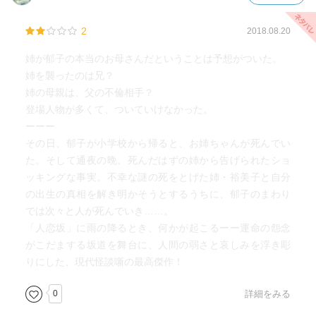
2
2018.08.20
姉が郁子の本当のお母さんだということは予想がついた。
姉を襲ったのは兄？
姉の母親は、父の不倫相手？
登場人物が多くて、ついていけなかった。
ーーー
その日、郁子が小学校から帰ると、お姉ちゃんが死んでい
た。そして通夜の晩、死んだはずの姉から告げられたショ
ッキングな事実。不幸な謎の死をとげた姉・裕美子と自分
の出生の真相を解き明かそうとするうちに、郁子のまわり
では次々と人が死んでいき……。
「人恋坂」に雨の降るとき、何かが起こるーー運命の怨念
がこだまする坂道を舞台に、人間の弱さと哀しみを浮き彫
りにした、現代怪談噺の最高傑作！
0
詳細をみる