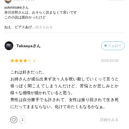
yukimisakeさん
赤川次郎さんは、おそらく読まなくて良いです
この小説は面白かったけど
ねえ、ピアスあげ...
続きをみる
Takaayaさん
フォロー
4
2026.03.05
これは好きだった。
お姉さんが成仏出来ず次々人を呪い殺していくって言うと
俗っぽく聞こえてしまうんだけど、苦悩とか悲しみとか
様々な感情が描かれていると思う。
男性は自分勝手でも許されて、女性は振り回されて生き死
にだってままならない。化けて出たくもなるかなぁ。
1
詳細をみる