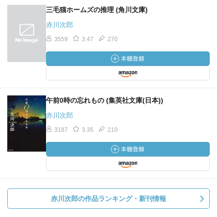
三毛猫ホームズの推理 (角川文庫)
赤川次郎
3559
3.47
270
午前0時の忘れもの (集英社文庫(日本))
赤川次郎
3187
3.35
210
赤川次郎の作品ランキング・新刊情報