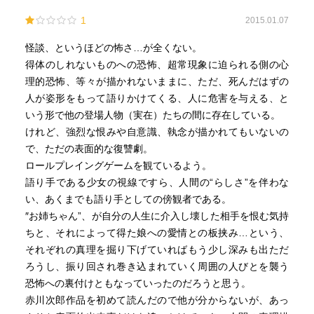
1
2015.01.07
怪談、というほどの怖さ…が全くない。
得体のしれないものへの恐怖、超常現象に迫られる側の心
理的恐怖、等々が描かれないままに、ただ、死んだはずの
人が姿形をもって語りかけてくる、人に危害を与える、と
いう形で他の登場人物（実在）たちの間に存在している。
けれど、強烈な恨みや自意識、執念が描かれてもいないの
で、ただの表面的な復讐劇。
ロールプレイングゲームを観ているよう。
語り手である少女の視線ですら、人間の“らしさ”を伴わな
い、あくまでも語り手としての傍観者である。
″お姉ちゃん”、が自分の人生に介入し壊した相手を恨む気持
ちと、それによって得た娘への愛情との板挟み…という、
それぞれの真理を掘り下げていればもう少し深みも出ただ
ろうし、振り回され巻き込まれていく周囲の人びとを襲う
恐怖への裏付けともなっていったのだろうと思う。
赤川次郎作品を初めて読んだので他が分からないが、あっ