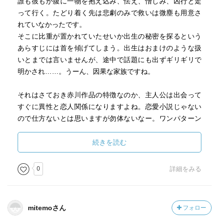
誰も彼もが腹に一物を抱え込み、怯え、憎しみ、凶行と走
って行く。たどり着く先は悲劇のみで救いは微塵も用意さ
れていなかったです。
そこに比重が置かれていたせいか出生の秘密を探るという
あらすじには首を傾げてしまう。出生はおまけのような扱
いとまでは言いませんが、途中で話題にも出ずギリギリで
明かされ……。うーん、因果な家族ですね。
それはさておき赤川作品の特徴なのか、主人公は出会って
すぐに異性と恋人関係になりますよね。恋愛小説じゃない
ので仕方ないとは思いますが勿体ないなー。ワンパターン
になってしまっていてそこはつまらないです。
続きを読む
0
詳細をみる
mitemoさん
フォロー