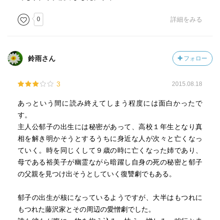
0
詳細をみる
鈴雨さん
フォロー
3
2015.08.18
あっという間に読み終えてしまう程度には面白かったで
す。
主人公郁子の出生には秘密があって、高校１年生となり真
相を解き明かそうとするうちに身近な人が次々と亡くなっ
ていく。時を同じくして９歳の時に亡くなった姉であり、
母である裕美子が幽霊ながら暗躍し自身の死の秘密と郁子
の父親を見つけ出そうとしていく復讐劇でもある。
郁子の出生が核になっているようですが、大半はもつれに
もつれた藤沢家とその周辺の愛憎劇でした。