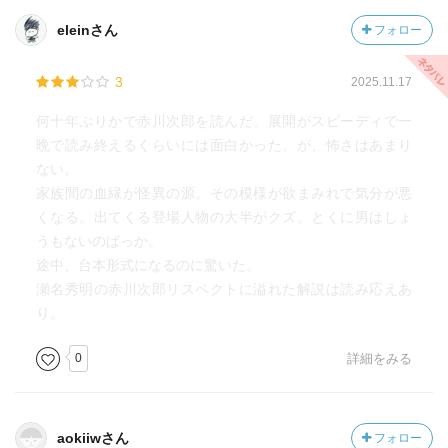
eleinさん
フォロー
3
2025.11.17
何十年ぶりかで赤川次郎を読んだ。展開がスピーディで一
晩で読み終えるくらいには面白かった。が、怖さはあまり
ない。
家族間の血縁が怪異の源。その模様が欲まみれで気分が悪
くなる。出てくる登場人物の大半がクズ。とくに男はしょ
うもないのばっか。
途中、台本形式になるのに驚いた。
瀬名秀明の赤川次郎リスペクトに溢れた解説は読み応えあ
り。
0
詳細をみる
aokiiwさん
フォロー