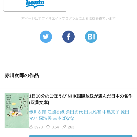
本ページはアフィリエイトプログラムによる収益を得ています
赤川次郎の作品
1日10分のごほうび NHK国際放送が選んだ日本の名作
(双葉文庫)
赤川次郎 江國香織 角田光代 田丸雅智 中島京子 原田
マハ 森浩美 吉本ばなな
3978
3.54
263