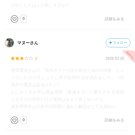
それにしては人が死にすぎか？
0
詳細をみる
マヌーさん
フォロー
3
2026.02.20
朝宮運河さんの「現代ホラー小説を知るための100冊」に入
っていたので久しぶりに赤川次郎作品を読みました。（代
表作の再読はあるけれど）
とにかく人が沢山死ぬ展開（最後まで）に驚かされる怪談
ミステリの佳作だけど後味はあまり良くないかな。
瀬名秀明さんの赤川次郎愛に溢れた解説がとても面白い。
0
詳細をみる