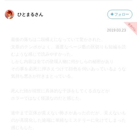
ひとまるさん
フォロー
2019.03.23
最後の落ちは二段構えになっていて驚かされた。
文章のテンポがよく、適度なページ数の区切りも短編を読
むような感じで読みやすかった。
しかし内容は全ての登場人物に何かしらの秘密があり
その事を必死に押さえつけて顔色を伺いあっているような
気持ち悪さが付きまとっている。
死んだ姉が現世に具体的な干渉をしてくる点などが
ホラーではなく怪談なのだと感じた。
途中まで正体が見えない怖さがあったのだが、見えないも
のが具現化した途端に単純なミステリーに化けてしまった
感じもした。