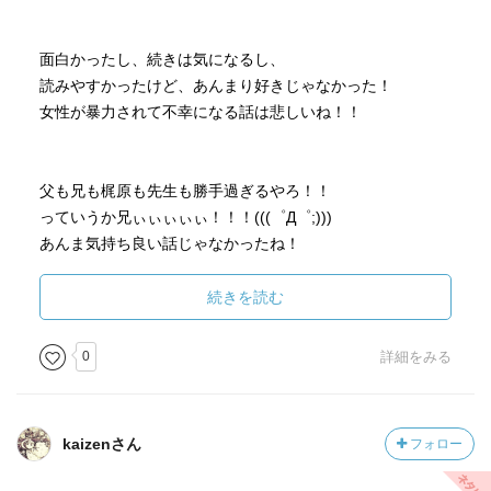
面白かったし、続きは気になるし、
読みやすかったけど、あんまり好きじゃなかった！
女性が暴力されて不幸になる話は悲しいね！！
父も兄も梶原も先生も勝手過ぎるやろ！！
っていうか兄ぃぃぃぃぃ！！！(((゜Д゜;)))
あんま気持ち良い話じゃなかったね！
エグかった！！ドロドロ！！
続きを読む
共感とかされんかもやけど
一番気に入らんのは則幸だけどね(｀´)
0
詳細をみる
自分の父親のしたことに、あんなに嫌悪感抱いて怒ってた
のに、結局同じことするし〜。
後で落ち込んでもダメですから。
kaizenさん
フォロー
してしまったらアナタも一緒ですから。