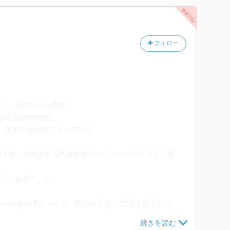
フォロー
なく、初読だった模様。
91年なので約8年。
、主人公は16歳になっている。
思うが、前作よりも洗練されていてストーリーもよく練
た。
だったかなー、と。
ルな女の子だったが、前作のラストで“人を殺した”と
影のある少女に成長している。
増した胆力と度胸で新たな事件に向かっていく。