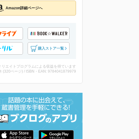
Amazon詳細ページへ
購入ストア一覧
ィリエイトプログラムによる収益を得ています
・本 (320ページ) / ISBN・EAN: 9784041879979