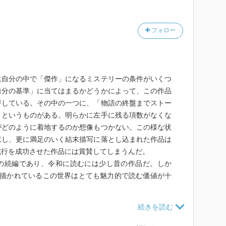
フォロー
自分の中で「傑作」になるミステリーの条件がいくつ
自分の基準」に当てはまるかどうかによって、この作品
評している。その中の一つに、「物語の終盤までストー
」というものがある。明らかに左手に残る項数がなくな
がどのように着地するのか想像もつかない。この様な状
収し、更に満足のいく結末描写に落とし込まれた作品は
試行を成功させた作品には賞賛してしまうんだ。
続編であり、令和に読むには少し昔の作品だ。しか
で描かれているこの世界はとても魅力的で読む価値が十
メージがある筆者だが、本格に負けず劣らずの骨太な
合わせて文脈等も独特であり、唯一の存在感を発揮して
ったが、尊敬してるんだ。)