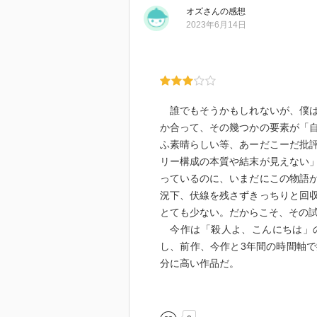
オズ
さん
の感想
2023年6月14日
誰でもそうかもしれないが、僕は
か合って、その幾つかの要素が「
ふ素晴らしい等、あーだこーだ批
リー構成の本質や結末が見えない
っているのに、いまだにこの物語
況下、伏線を残さずきっちりと回
とても少ない。だからこそ、その
今作は「殺人よ、こんにちは」の
し、前作、今作と3年間の時間軸
分に高い作品だ。
高級店というよりは大衆食堂のイ
ミステリーも沢山存在しており、
いる様に思う(偉そうになってしま