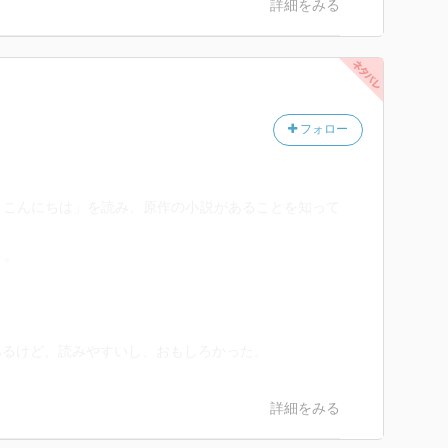
詳細をみる
作品全体の形がわかる様になる。少し大味になってしま
物描写の深掘りなど、もう少し神経質な部分があれば最
面白さは圧倒的だった。
公の有紀子や温井刑事はとても魅力的なので、この後
フォロー
庫初版は平成7年という事だ。おそらく難しいだろう)
に取った三毛猫ホームズシリーズ等揃えながら時間を埋
、こんにちは」を読み、原作の小説があることを知って
う。
。
あるけど、読みやすいし、おもしろかった。
詳細をみる