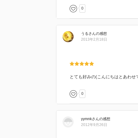
今のところこの続編は出ていないが
0
うる
さん
の感想
2013年2月18日
とても好みの(こんにちはとあわせ
0
yymnk
さん
の感想
2012年9月26日