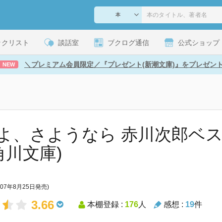
ックリスト
談話室
ブクログ通信
公式ショップ
＼プレミアム会員限定／『プレゼント(新潮文庫)』をプレゼン
NEW
よ、さようなら 赤川次郎ベ
角川文庫)
007年8月25日発売)
3.66
本棚登録 :
176
人
感想 :
19
件