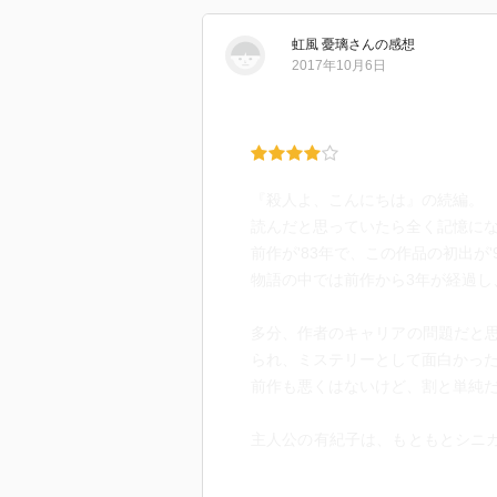
虹風 憂璃
さん
の感想
2017年10月6日
『殺人よ、こんにちは』の続編。
読んだと思っていたら全く記憶に
前作が'83年で、この作品の初出が'
物語の中では前作から3年が経過し
多分、作者のキャリアの問題だと
られ、ミステリーとして面白かっ
前作も悪くはないけど、割と単純
主人公の有紀子は、もともとシニカ
いう十字架を背負って、ますます
そして相変わらず、いや、前にも