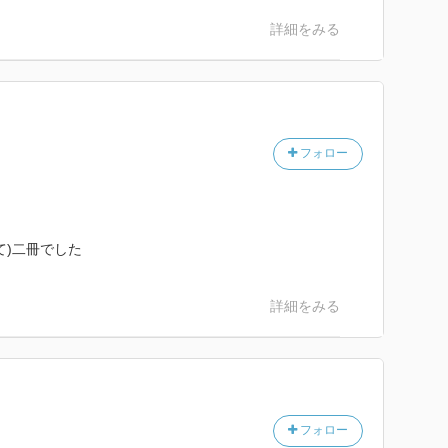
、彼女が本当に殺人に“さようなら”できるといいな。
詳細をみる
フォロー
て)二冊でした
詳細をみる
フォロー