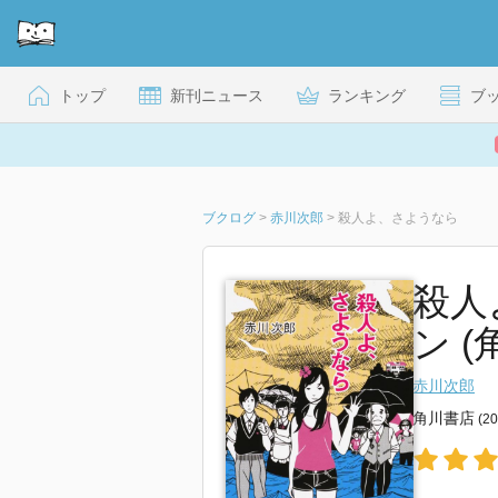
トップ
新刊ニュース
ランキング
ブ
ブクログ
>
赤川次郎
>
殺人よ、さようなら
殺人
ン (
赤川次郎
角川書店
(2