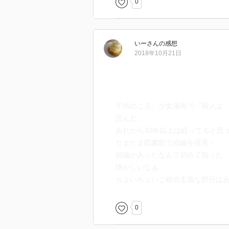
0
終盤になりようやく光明がみえ、
っていると感じる部分も多く(人
いー
さん
の感想
高だった。)絶賛とは言わないが、
2018年10月21日
二作で終わってしまったが、主人
も作品が続けばと思ってしまう(文
今後も、子供時代にタイトルで手
めていこう。
子供のころ、少女漫画で「殺人よ
読んだ。
あれから30年以上は経ってると思
たまたま図書館で続編を発見！
続編があったなんて初めて知った
懐かしいなぁ。
ちょいちょいご都合主義な部分は
0