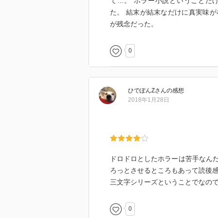
て…。 ホラー小説ということだ
た。 結末が結末なだけに真実味
が残念だった。
0
ひでぽんZ
さん
の感想
2018年1月28日
ドロドロとしたホラーは苦手なん
ろっとさせるところもあって読後
三文字シリーズということでなの
0