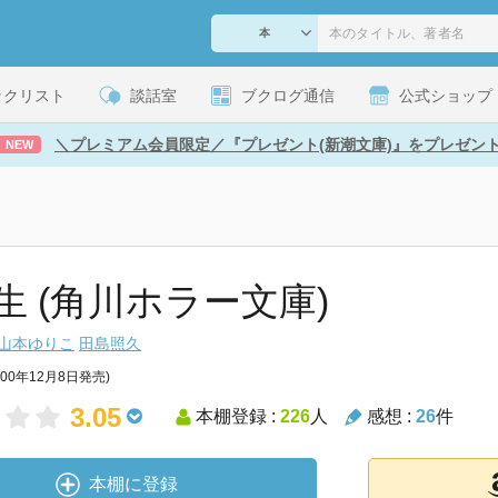
ックリスト
談話室
ブクログ通信
公式ショップ
＼プレミアム会員限定／『プレゼント(新潮文庫)』をプレゼン
NEW
生 (角川ホラー文庫)
山本ゆりこ
田島照久
000年12月8日発売)
3.05
本棚登録 :
226
人
感想 :
26
件
本棚に登録