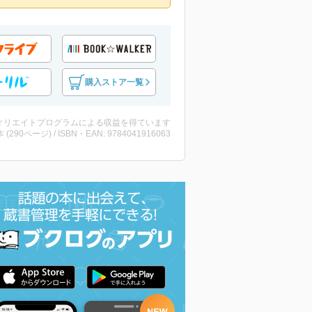
購入ストア一覧
ィリエイトプログラムによる収益を得ています
・本 (290ページ) / ISBN・EAN: 9784041916063