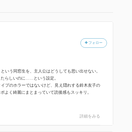
フォロー
」という同窓生を、主人公はどうしても思い出せない。
ったらしいのに……という設定。
タイプのホラーではないけど、見え隠れする鈴木友子の
ンポよく綺麗にまとまっていて読後感もスッキリ。
。
詳細をみる