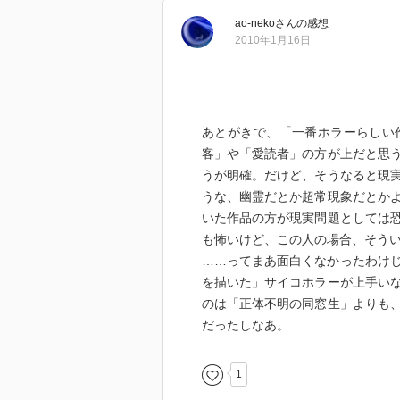
ao-neko
さん
の感想
2010年1月16日
あとがきで、「一番ホラーらしい
客」や「愛読者」の方が上だと思
うが明確。だけど、そうなると現
うな、幽霊だとか超常現象だとか
いた作品の方が現実問題としては
も怖いけど、この人の場合、そう
……ってまあ面白くなかったわけ
を描いた」サイコホラーが上手い
のは「正体不明の同窓生」よりも
だったしなあ。
1