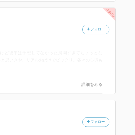
フォロー
けど後半は予想してなかった展開すぎてちょっとな
かと思いきや、リアルおばけでビックリ。各々の心境も
。
詳細をみる
フォロー