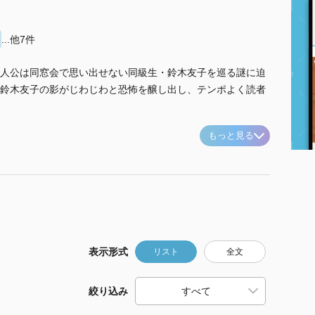
...他7件
人公は同窓会で思い出せない同級生・鈴木友子を巡る謎に迫
鈴木友子の影がじわじわと恐怖を醸し出し、テンポよく読者
もっと見る
表示形式
リスト
全文
絞り込み