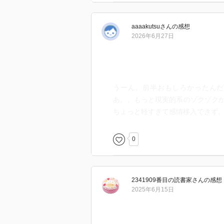
aaaakutsu
さん
の感想
2026年6月27日
うーん、前半おもしろかったんだ
あ。。もっと現実的系のゾクゾク
ちょっと軽すぎて感情移入できず
0
2341909番目の読書家
さん
の感想
2025年6月15日