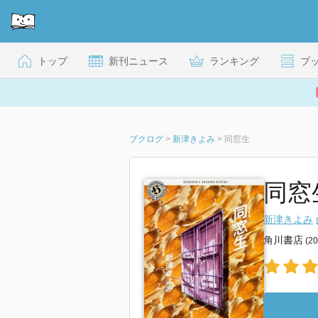
トップ
新刊ニュース
ランキング
ブ
ブクログ
>
新津きよみ
>
同窓生
同窓
新津きよみ
角川書店
(2