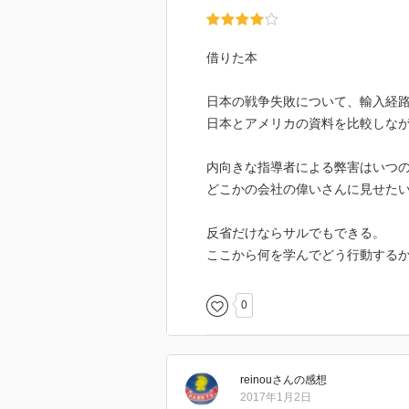
借りた本
日本の戦争失敗について、輸入経
日本とアメリカの資料を比較しな
内向きな指導者による弊害はいつ
どこかの会社の偉いさんに見せた
反省だけならサルでもできる。
ここから何を学んでどう行動する
0
reinou
さん
の感想
2017年1月2日