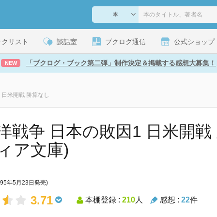
ックリスト
談話室
ブクログ通信
公式ショップ
「ブクログ・ブック第二弾」制作決定＆掲載する感想大募集！
NEW
 日米開戦 勝算なし
洋戦争 日本の敗因1 日米開戦 
ィア文庫)
995年5月23日発売)
3.71
本棚登録 :
210
人
感想 :
22
件