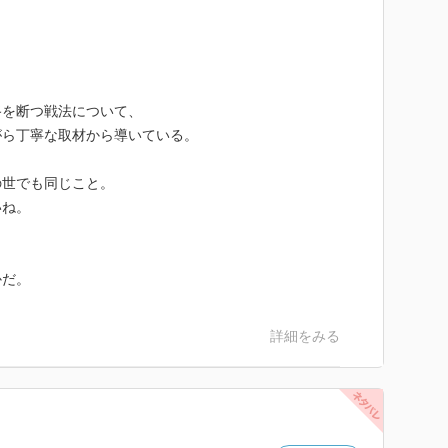
路を断つ戦法について、
がら丁寧な取材から導いている。
の世でも同じこと。
いね。
かだ。
詳細をみる