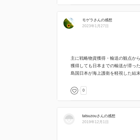
モゲラ
さん
の感想
2023年1月27日
主に戦略物資獲得・輸送の観点か
獲得しても日本までの輸送が滞っ
島国日本が海上護衛を軽視した結
0
tatsuzou
さん
の感想
2019年12月1日