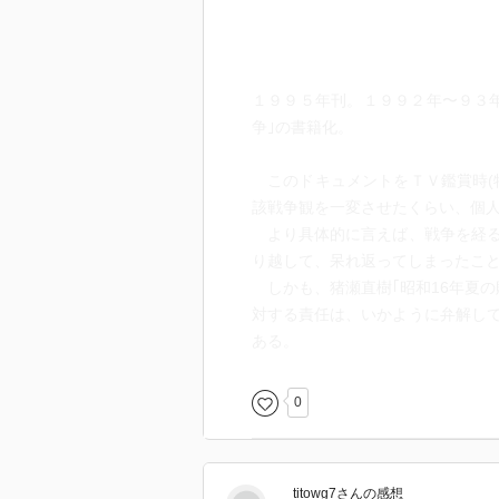
１９９５年刊。１９９２年〜９３
争｣の書籍化。
このドキュメントをＴＶ鑑賞時(
該戦争観を一変させたくらい、個
より具体的に言えば、戦争を経る
り越して、呆れ返ってしまったこ
しかも、猪瀬直樹｢昭和16年夏の
対する責任は、いかように弁解し
ある。
0
titowg7
さん
の感想