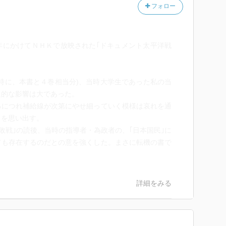
フォロー
年にかけてＮＨＫで放映された｢ドキュメント太平洋戦
特に、本書と４巻相当分)、当時大学生であった私の当
人的な影響は大であった。
につれ補給線が次第にやせ細っていく模様は哀れを通
とを思い出す。
敗戦｣の読後、当時の指導者・為政者の、｢日本国民｣に
ても存在するのだとの意を強くした。まさに転機の書で
詳細をみる