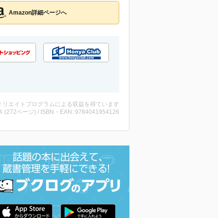
Amazon詳細ページへ
ィリエイトプログラムによる収益を得ています
・本 (272ページ) / ISBN・EAN: 9784041954126