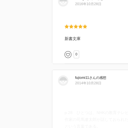
2016年10月28日
新書文庫
0
fujiomi11
さん
の感想
2014年10月28日
p.28 ひとつは、NHKの教育テ
作家の司馬遼太郎が話しておられ
という言葉である。