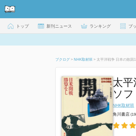
トップ
新刊ニュース
ランキング
ブ
ブクログ
>
NHK取材班
>
太平洋戦争 日本の敗因1
太平
ソフ
NHK取材班
角川書店
(1