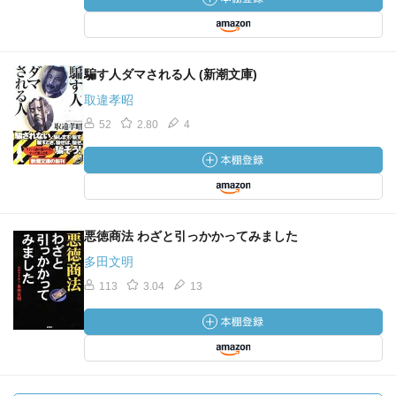
騙す人ダマされる人 (新潮文庫)
取違孝昭
52
2.80
4
悪徳商法 わざと引っかかってみました
多田文明
113
3.04
13