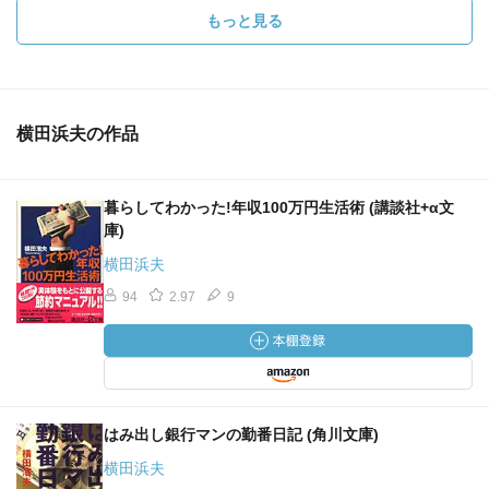
もっと見る
横田浜夫の作品
暮らしてわかった!年収100万円生活術 (講談社+α文
庫)
横田浜夫
94
2.97
9
はみ出し銀行マンの勤番日記 (角川文庫)
横田浜夫