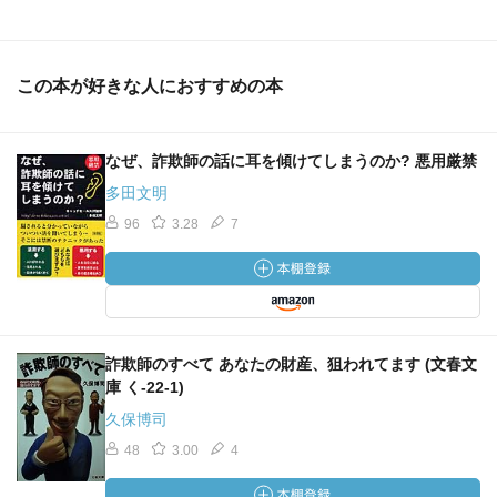
この本が好きな人におすすめの本
なぜ、詐欺師の話に耳を傾けてしまうのか? 悪用厳禁
多田文明
96
3.28
7
詐欺師のすべて あなたの財産、狙われてます (文春文
庫 く-22-1)
久保博司
48
3.00
4