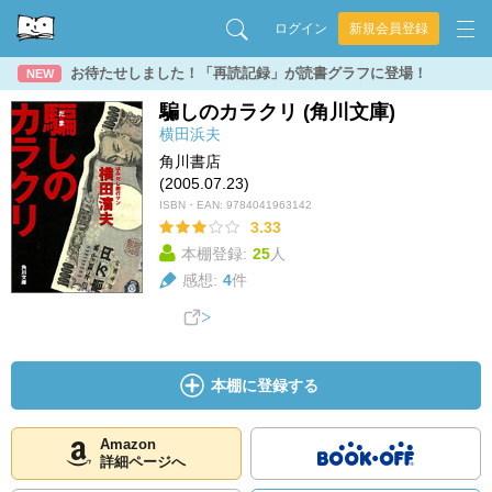
ログイン
新規会員登録
お待たせしました！「再読記録」が読書グラフに登場！
NEW
騙しのカラクリ (角川文庫)
横田浜夫
角川書店
(2005.07.23)
ISBN・EAN:
9784041963142
3.33
本棚登録:
25
人
感想:
4
件
本棚に登録する
Amazon
詳細ページへ