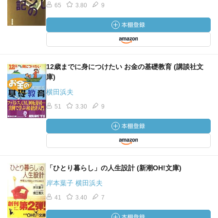
65
3.80
9
12歳までに身につけたい お金の基礎教育 (講談社文
庫)
横田浜夫
51
3.30
9
「ひとり暮らし」の人生設計 (新潮OH!文庫)
岸本葉子 横田浜夫
41
3.40
7