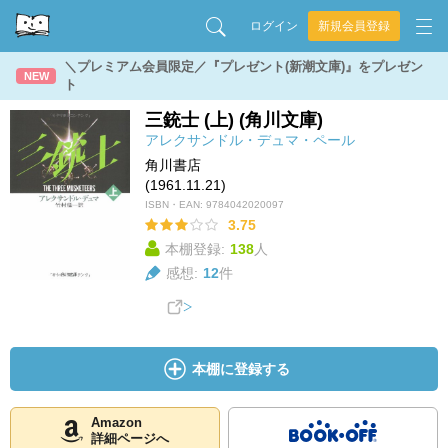
ログイン
新規会員登録
＼プレミアム会員限定／『プレゼント(新潮文庫)』をプレゼン
NEW
ト
三銃士 (上) (角川文庫)
アレクサンドル・デュマ・ペール
角川書店
(1961.11.21)
ISBN・EAN:
9784042020097
3.75
本棚登録:
138
人
感想:
12
件
本棚に登録する
Amazon
詳細ページへ