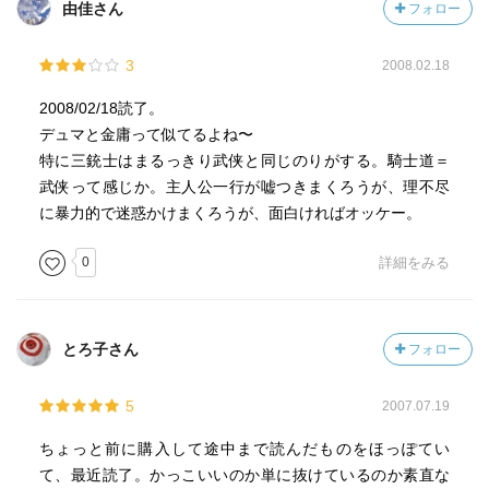
由佳さん
フォロー
3
2008.02.18
2008/02/18読了。
デュマと金庸って似てるよね〜
特に三銃士はまるっきり武侠と同じのりがする。騎士道＝
武侠って感じか。主人公一行が嘘つきまくろうが、理不尽
に暴力的で迷惑かけまくろうが、面白ければオッケー。
0
詳細をみる
とろ子さん
フォロー
5
2007.07.19
ちょっと前に購入して途中まで読んだものをほっぽてい
て、最近読了。かっこいいのか単に抜けているのか素直な