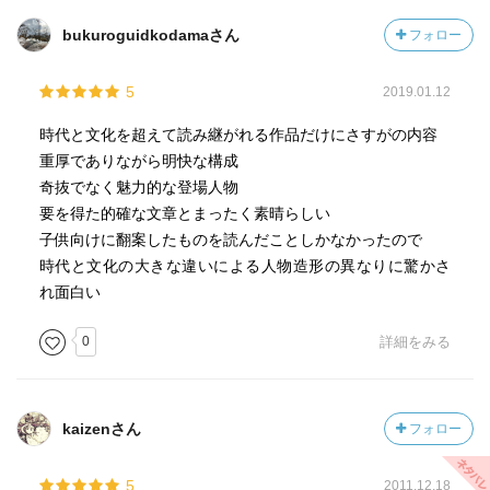
bukuroguidkodamaさん
フォロー
5
2019.01.12
時代と文化を超えて読み継がれる作品だけにさすがの内容
重厚でありながら明快な構成
奇抜でなく魅力的な登場人物
要を得た的確な文章とまったく素晴らしい
子供向けに翻案したものを読んだことしかなかったので
時代と文化の大きな違いによる人物造形の異なりに驚かさ
れ面白い
0
詳細をみる
kaizenさん
フォロー
5
2011.12.18