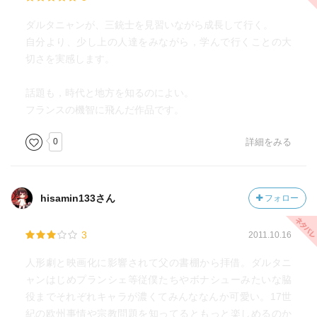
ダルタニャンが、三銃士を見習いながら成長して行く。
自分より、少し上の人達をみながら，学んで行くことの大
切さを実感します。
話題も，時代と地方を知るのによい。
フランスの機智に飛んだ作品です。
0
詳細をみる
hisamin133さん
フォロー
3
2011.10.16
人形劇と映画化に影響されて父の書棚から拝借。ダルタニ
ャンはじめプランシェ等従僕たちやボナシューみたいな脇
役までそれぞれキャラが濃くてみんななんか可愛い。17世
紀の欧州事情や宗教問題を知ってるともっと楽しめるのか