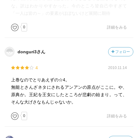
な。訳はわかりやすかった。今のところ皆自己中すぎて
「一人は皆の～」の要素がほぼないけど展開に期待
0
詳細をみる
donguri3さん
フォロー
4
2010.11.14
上巻なのでとりあえずの☆4。
無能とさんざネタにされるアンアンの原点がここに。や、
原典か。王妃を王女にしたところが悲劇の始まり。って、
そんな大げさなもんじゃないか。
0
詳細をみる