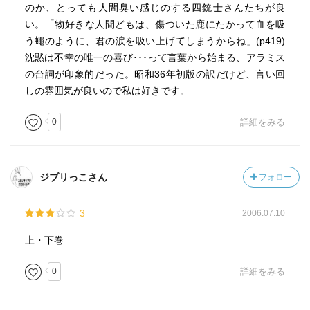
のか、とっても人間臭い感じのする四銃士さんたちが良
い。「物好きな人間どもは、傷ついた鹿にたかって血を吸
う蠅のように、君の涙を吸い上げてしまうからね」(p419)
沈黙は不幸の唯一の喜び･･･って言葉から始まる、アラミス
の台詞が印象的だった。昭和36年初版の訳だけど、言い回
しの雰囲気が良いので私は好きです。
0
詳細をみる
ジブリっこさん
フォロー
3
2006.07.10
上・下巻
0
詳細をみる