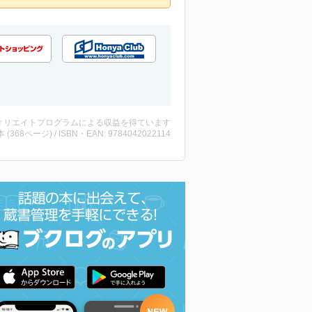
ィリエイトプログラムによる収益を得ています
・本 (368ページ) / ISBN・EAN: 9784042022114