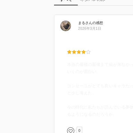
まる
さん
の感想
2026年3月1日
本当の最後の最後まで結が来なか
いくのが面白い。
コンセーユがとても良いキャラだ
と少し考えた。
今の時代に私たちが読んでいる夢
るようになるのだろうか
0