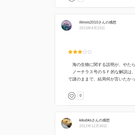
illinois2010
さん
の感想
2013年4月23日
海の生物に関する説明が、やたら
ノーチラス号のＳＦ的な解説は、
で謎のままで、結局何が言いたか
0
kikubks
さん
の感想
2012年12月30日