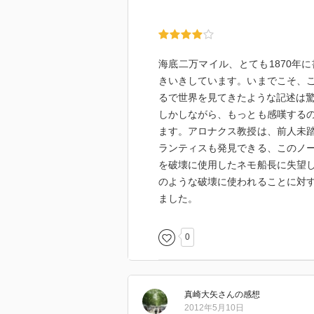
海底二万マイル、とても1870年
きいきしています。いまでこそ、
るで世界を見てきたような記述は
しかしながら、もっとも感嘆する
ます。アロナクス教授は、前人未
ランティスも発見できる、このノ
を破壊に使用したネモ船長に失望
のような破壊に使われることに対
ました。
0
真崎大矢
さん
の感想
2012年5月10日