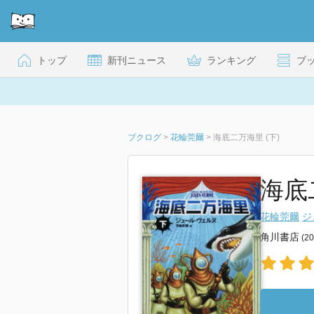
トップ
新刊ニュース
ランキング
ブ
ブクログ
>
花輪莞爾
>
海底二万海里 (下)
海底二
花輪莞爾
ジ
角川書店
(2