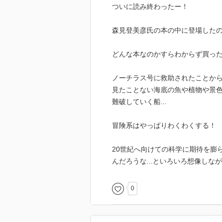
ついに読み終わったー！
森見登美彦氏の本の中に登場した
どんな本なのかすらわからず買っ
ノーチラス号に救助されたことか
見たことない海底の魚や植物や景
難破していく船...
冒険系はやっぱりわくわくする！
20世紀へ向けての科学に期待を膨
んだろうな...といろいろ想像しな
0