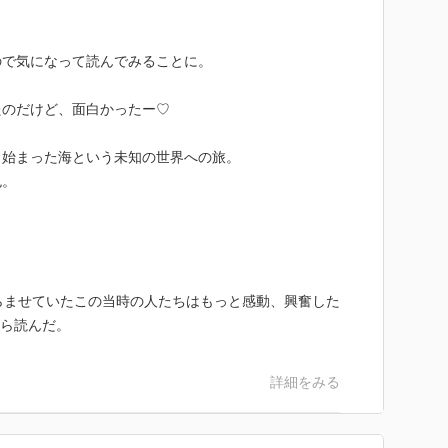
ので気になって読んでみることに。
たのだけど、面白かったー♡
ら始まった海という未知の世界への旅。
色。
らませていたこの当時の人たちはもっと感動、興奮した
がら読んだ。
詳細をみる