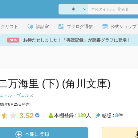
ックリスト
談話室
ブクログ通信
公式ショップ
お待たせしました！「再読記録」が読書グラフに登場！
NEW
万海里 (下) (角川文庫)
ュール・ヴェルヌ
009年6月25日発売)
3.52
本棚登録 :
120
人
感想 :
8
件
本棚に登録