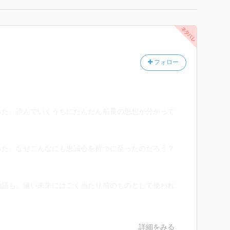
フォロー
った。読んでいくうちにだんだん船長の思想が分かって
った。なぜこんなにも忠誠心を持つに至ったのだろう？
物語も、遠い未来にはごく当たり前のものとして使われ
詳細をみる