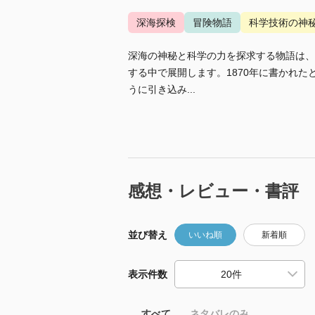
深海探検
冒険物語
科学技術の神
深海の神秘と科学の力を探求する物語は、
する中で展開します。1870年に書かれ
うに引き込み...
感想・レビュー・書評
並び替え
いいね順
新着順
表示件数
すべて
ネタバレのみ