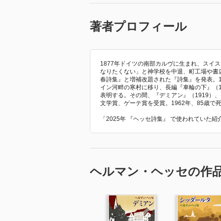
著者プロフィール
1877年ドイツの南部カルヴに生まれ、スイ
なりたくない」と神学校を中退、町工場や書店
春詩集』と増補改題された『詩集』を発表。1
イン河畔の寒村に移り、長編『車輪の下』（1
表明する。その間、『デミアン』（1919）、
文学賞、ゲーテ賞を受賞。1962年、85歳で
「2025年 『ヘッセ詩集』 で使われていた
ヘルマン・ヘッセの作