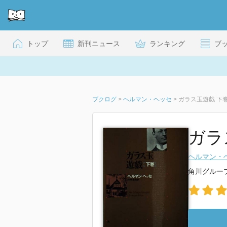
トップ
新刊ニュース
ランキング
ブ
ブクログ
>
ヘルマン・ヘッセ
>
ガラス玉遊戯 下
ガラ
ヘルマン・
角川グルー