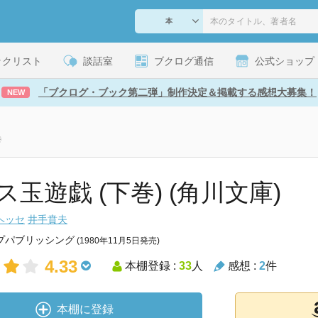
ックリスト
談話室
ブクログ通信
公式ショップ
「ブクログ・ブック第二弾」制作決定＆掲載する感想大募集！
NEW
巻
ス玉遊戯 (下巻) (角川文庫)
ヘッセ
井手賁夫
プパブリッシング
(1980年11月5日発売)
4.33
本棚登録 :
33
人
感想 :
2
件
本棚に登録