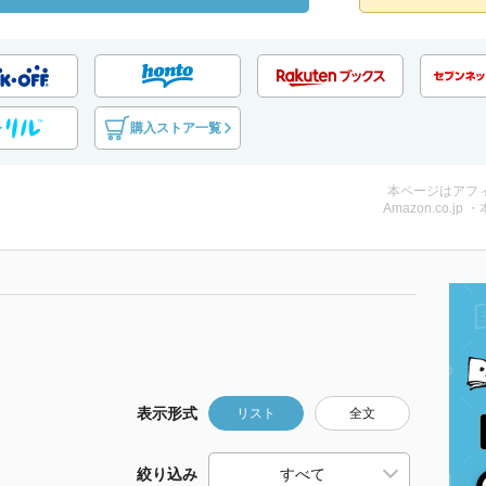
購入ストア一覧
本ページはアフ
Amazon.co.jp 
表示形式
リスト
全文
絞り込み