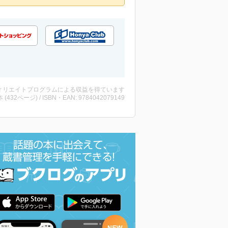
ィリエイトプログラムによる収益を得ています
・本 (432ページ) / ISBN・EAN: 9784042079149