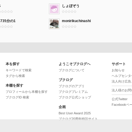
S
しょぼぞう
4735分の1
monirikuchinashi
本を探す
ようこそブクログへ
サポート
キーワードで検索
ブクログについて
お知らせ
タグから検索
ヘルプセンタ
ブクログ
法人向け広告
本棚を探す
ブクログのアプリ
法人様のお問
プロフィールから本棚を探す
ブクログプレミアム
ブクログID 検索
ブクログ公式ショップ
公式Twitter
Facebookペ
企画
Best User Award 2025
ブクログ20周年特設サイト