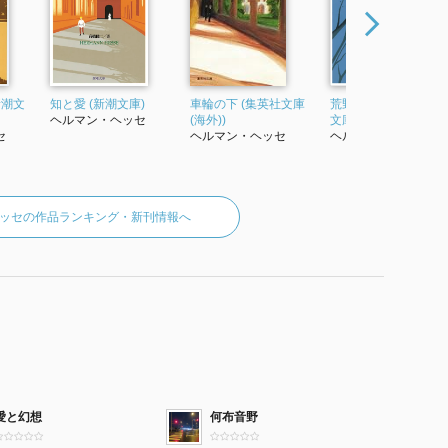
新潮文
知と愛 (新潮文庫)
車輪の下 (集英社文庫
荒野のおおかみ (新潮
ヘルマン・ヘッセ
(海外))
文庫)
セ
ヘルマン・ヘッセ
ヘルマン・ヘッセ
ッセの作品ランキング・新刊情報へ
愛と幻想
何布音野