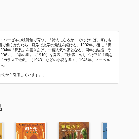
ス・バーゼルの牧師館で育つ。「詩人になるか、でなければ、何にも
で働くかたわら、独学で文学の勉強を続ける。1902年、後に『青
904年『郷愁』を書きあげ、一躍人気作家となる。同年に結婚、ラ
906）、『春の嵐』（1910）を発表。両大戦に対しては平和主義を
『ガラス玉遊戯』（1943）などの小説を書く。1946年、ノーベル
死去。
紹介文から引用しています。」
品