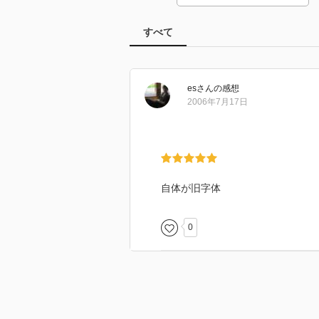
すべて
es
さん
の感想
2006年7月17日
自体が旧字体
0