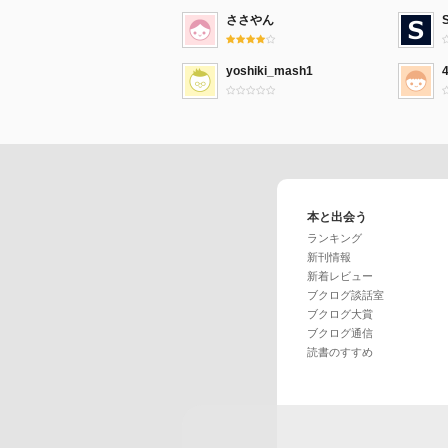
ささやん
yoshiki_mash1
本と出会う
ランキング
新刊情報
新着レビュー
ブクログ談話室
ブクログ大賞
ブクログ通信
読書のすすめ