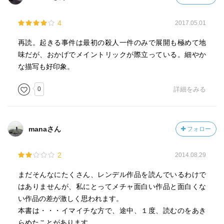
「北極の黒貂」というユニークな名前の口紅を売っていた
店を探して回るバーデン。
4
2017.05.01
口紅を買ったのは、金持ちの妻で派手なヘレン・ミサル。
再読。起きる事件は最初の殺人一件のみで展開も極めて地
妻のわざとらしい言い訳に、夫は顔色を変える。
味だが、おかげでメイントリックが際立っている。細やか
ミサル家には、弁護士のクォドラント夫妻が、ちょうど客
な描写も好印象。
で来ていたのだが。
やり手で嫌みなクォドラント弁護士とは、警部らは顔見知
0
詳細をみる
り。
パースンズ夫人の古い持ち物には、家に似つかわしくない
manaさん
フォロー
高価な文学書と、「ミナへ」という宛名の熱のこもった長
い手紙の束があった。
2
2014.08.29
地味で平凡な女性に、こんな熱烈な思いを寄せた恋人があ
ったのだろうか…？
まだそんなにたくさん、レンデル作品を読んでいるわけで
夫人の過去を探っていくウェクスフォードら。
はありませんが、私にとってメチャ面白い作品と面白くな
ウェクスフォード警部らしい慧眼を、バーデンも読者と共
い作品の差が激しく思われます。
に知っていくことに。
本書は・・・イマイチな方で、途中、１度、読むのをあき
らめたことがあります。