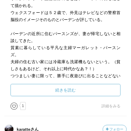
て描かれる。
ウェクスフォードは５２歳で、外見はテレビなどの警察首
脳役のイメージそのものとバーデンが評している。
バーデンの近所に住むパースンズが、妻が帰宅しないと相
談してきた。
質素に暮らしている平凡な主婦マーガレット・パースン
ズ。
夫婦の住む古い家には冷蔵庫も洗濯機もないという。（貧
しさもあるけど、それ以上に時代かなあ？！）
つつましい妻に限って、勝手に夜遊びに出ることなどない
と訴える夫。
後に、牧草地で絞殺されているのが発見される。
続きを読む
ゆっくりした捜査のテンポ。
1
詳細をみる
地域もあり、時代もあるんでしょうねえ。
現場近くに落ちていた手がかりが、口紅とマッチというの
も、古典的。
karatteさん
フォロー