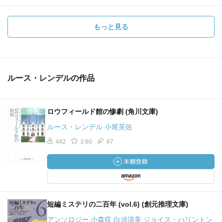
もっと見る
ルース・レンデルの作品
ロウフィールド館の惨劇 (角川文庫)
ルース・レンデル 小尾芙佐
442
3.60
67
短編ミステリの二百年 (vol.6) (創元推理文庫)
アンソロジー 小森収 白須清美 ジョイス・ハリントン