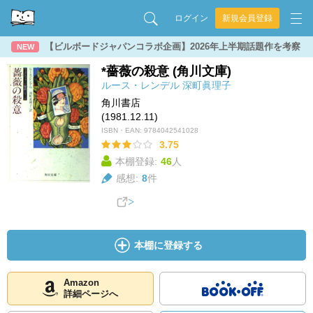
ログイン
新規会員登録
【ビルボードジャパンコラボ企画】2026年上半期話題作を考察
NEW
*薔薇の殺意 (角川文庫)
ルース・レンデル
深町眞理子
角川書店
(1981.12.11)
ISBN・EAN:
9784042541028
3.75
本棚登録:
46
人
感想:
8
件
本棚に登録する
Amazon
詳細ページへ