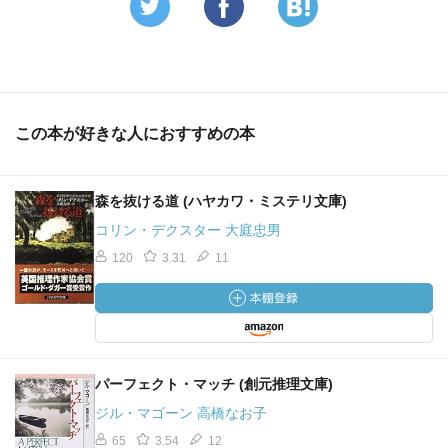
この本が好きな人におすすめの本
森を抜ける道 (ハヤカワ・ミステリ文庫)
コリン・デクスター 大庭忠男
120
3.31
11
パーフェクト・マッチ (創元推理文庫)
ジル・マゴーン 高橋なお子
65
3.54
12