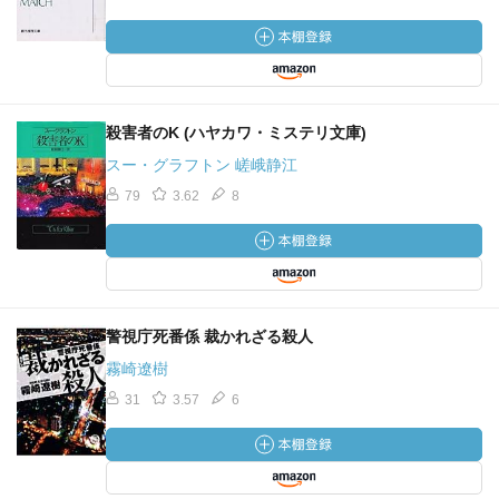
殺害者のK (ハヤカワ・ミステリ文庫)
スー・グラフトン 嵯峨静江
79
3.62
8
警視庁死番係 裁かれざる殺人
霧崎遼樹
31
3.57
6