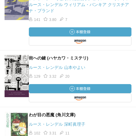
ルース・レンデル ウィリアム・バンキア クリスチア
ナ・ブランド
141
3.80
7
街への鍵 (ハヤカワ・ミステリ)
ルース・レンデル 山本やよい
129
3.32
20
わが目の悪魔 (角川文庫)
ルース・レンデル 深町眞理子
102
3.31
11