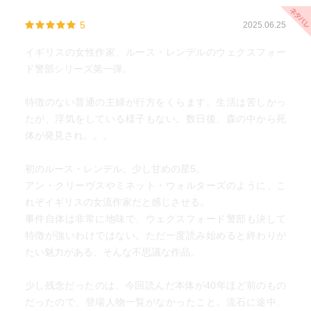
5
2025.06.25
イギリスの女性作家、ルース・レンデルのウェクスフォー
ド警部シリーズ第一弾。
特徴のない普通の主婦が行方をくらます。生活は苦しかっ
たが、浮気をしている様子もない。数日後、森の中から死
体が発見され。。。
初のルース・レンデル。少し甘めの星5。
アン・クリーヴスやミネット・ウォルターズのように、こ
れぞイギリスの女流作家だと感じさせる。
事件自体は非常に地味で、ウェクスフォード警部も決して
特徴が強いわけではない。ただ一度読み始めると終わりが
たい魅力がある、そんな不思議な作品。
少し残念だったのは、今回読んだ本体が40年ほど前のもの
だったので、登場人物一覧がなかったこと。流石に途中、