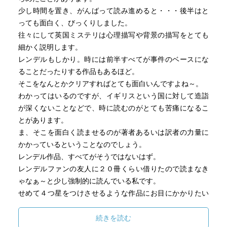
シンプルで読みやすい方だと思います。
少し時間を置き、がんばって読み進めると・・・後半はと
デビュー作にしては非常に安定したタッチで、細かい部分
っても面白く、びっくりしました。
にさすがの鋭さがありますね。
往々にして英国ミステリは心理描写や背景の描写をとても
細かく説明します。
1950年代の話などが出てくるので、そんなに古いのかとび
レンデルもしかり。時には前半すべてが事件のベースにな
っくりして、発表年を確かめました。
ることだったりする作品もあるほど。
1964年の作品。
そこをなんとかクリアすればとても面白いんですよね～。
作者は1930年生まれ。ということは今、81歳？
わかってはいるのですが、イギリスという国に対して造詣
現在も作家活動中。
が深くないことなどで、時に読むのがとても苦痛になるこ
ウェクスフォード警部シリーズは、昨年までで２３作。
とがあります。
ま、そこを面白く読ませるのが著者あるいは訳者の力量に
かかっているということなのでしょう。
レンデル作品、すべてがそうではないはず。
レンデルファンの友人に２０冊くらい借りたので読まなき
ゃなぁ～と少し強制的に読んでいる私です。
せめて４つ星をつけさせるような作品にお目にかかりたい
わ～ん。
続きを読む