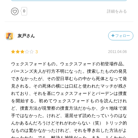
0
詳細をみる
灰戸さん
フォロー
3
2011.04.06
ウェクスフォードもの。ウェクスフォードの初登場作品。
パースンズ夫人が行方不明になった。捜索したものの発見
できなかったが、その翌日草むらの中から死体となって発
見される。その死体の横には口紅と使われたマッチが残さ
れており、それを基にウェクスフォードとバーデンは捜査
を開始する。初めてウェクスフォードものを読んだけれ
ど、捜査方法が現警察の捜査方法だからか、少々地味で派
手ではなかった。けれど、退屈せず読めたっていうのはな
んかあるんだろうけどそれがわからない（笑） トリック的
なものは驚かなかったけれど、それを導き出した方法がよ
かったかな。でも、解決も地味だった。まあ、よくわから