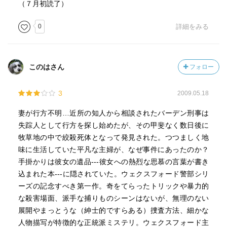
（７月初読了）
0
詳細をみる
このはさん
フォロー
3
2009.05.18
妻が行方不明…近所の知人から相談されたバーデン刑事は
失踪人として行方を探し始めたが、その甲斐なく数日後に
牧草地の中で絞殺死体となって発見された。つつましく地
味に生活していた平凡な主婦が、なぜ事件にあったのか？
手掛かりは彼女の遺品---彼女への熱烈な思慕の言葉が書き
込まれた本---に隠されていた。ウェクスフォード警部シリ
ーズの記念すべき第一作。奇をてらったトリックや暴力的
な殺害場面、派手な捕りものシーンはないが、無理のない
展開やまっとうな（紳士的ですらある）捜査方法、細かな
人物描写が特徴的な正統派ミステリ。ウェクスフォード主