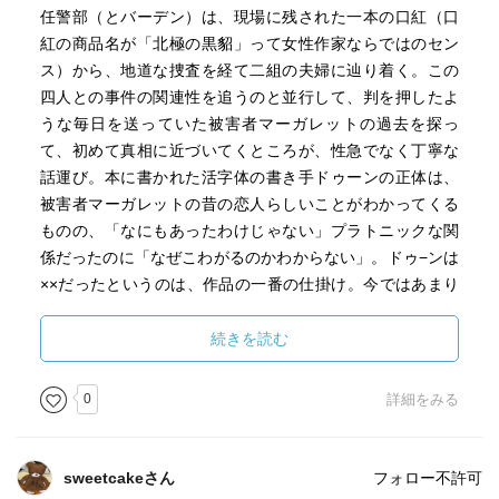
任警部（とバーデン）は、現場に残された一本の口紅（口
紅の商品名が「北極の黒貂」って女性作家ならではのセン
ス）から、地道な捜査を経て二組の夫婦に辿り着く。この
四人との事件の関連性を追うのと並行して、判を押したよ
うな毎日を送っていた被害者マーガレットの過去を探っ
て、初めて真相に近づいてくところが、性急でなく丁寧な
話運び。本に書かれた活字体の書き手ドゥーンの正体は、
被害者マーガレットの昔の恋人らしいことがわかってくる
ものの、「なにもあったわけじゃない」プラトニックな関
係だったのに「なぜこわがるのかわからない」。ドゥ−ンは
××だったというのは、作品の一番の仕掛け。今ではあまり
珍しくないが、自分には思いがけない真相だった。ちらほ
ら粗（犯行時刻の割り出し方とか）も見られたけど、安心
続きを読む
して読める良作。
0
詳細をみる
sweetcakeさん
フォロー不許可