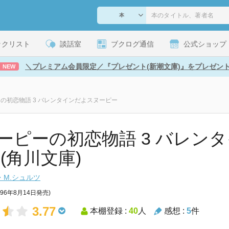
ックリスト
談話室
ブクログ通信
公式ショップ
＼プレミアム会員限定／『プレゼント(新潮文庫)』をプレゼン
NEW
の初恋物語 3 バレンタインだよスヌーピー
ーピーの初恋物語 3 バレン
 (角川文庫)
・M.シュルツ
996年8月14日発売)
3.77
本棚登録 :
40
人
感想 :
5
件