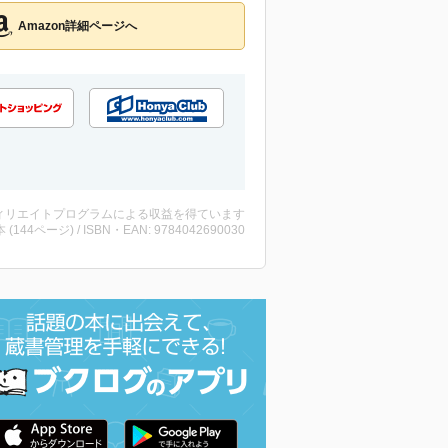
Amazon詳細ページへ
ィリエイトプログラムによる収益を得ています
・本 (144ページ) / ISBN・EAN: 9784042690030