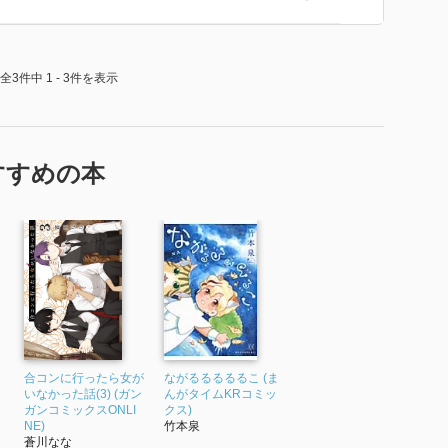
全3件中 1 - 3件を表示
すすめの本
合コンに行ったら女が
ながるるるるるこ (ま
いなかった話(3) (ガン
んがタイムKRコミッ
ガンコミックスONLI
クス)
NE)
竹本泉
蒼川なな