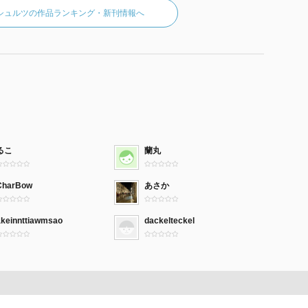
.シュルツの作品ランキング・新刊情報へ
るこ
蘭丸
CharBow
あさか
akeinnttiawmsao
dackelteckel