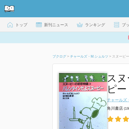
トップ
新刊ニュース
ランキング
ブ
ブクログ
>
チャールズ・M.シュルツ
>
スヌーピー
スヌ
ピー
チャールズ
角川書店
(1