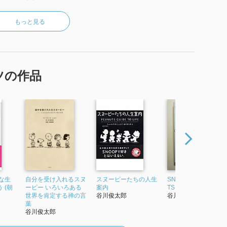
もっと見る
ツの作品
な生
自分を受け入れるスヌ
スヌーピーたちの人生
SNOOPY 1 A PEANU
 (朝
ーピー いろいろある
案内
TS BOOK featuring
世界を肯定する禅の言
谷川俊太郎
谷川俊太郎
葉
谷川俊太郎