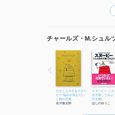
チャールズ・M.シュル
心をととのえるスヌー
スヌーピー こん
ピー 悩みが消えてい
き方探してみよう
く禅の言葉
日文庫)
谷川俊太郎
ほしのゆうこ