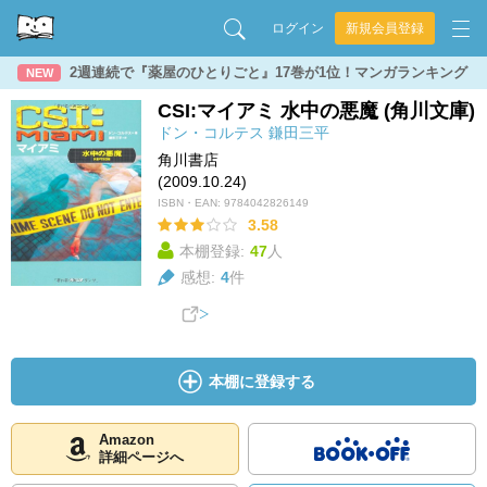
ログイン
新規会員登録
2週連続で『薬屋のひとりごと』17巻が1位！マンガランキング
NEW
CSI:マイアミ 水中の悪魔 (角川文庫)
ドン・コルテス
鎌田三平
角川書店
(2009.10.24)
ISBN・EAN:
9784042826149
3.58
本棚登録:
47
人
感想:
4
件
本棚に登録する
Amazon
詳細ページへ