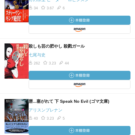
34
3.67
6
殺しも芸の肥やし 殺戮ガール
七尾与史
262
3.23
44
唇...塞がれて 下 Speak No Evil (ゴマ文庫)
アリスンブレナン
40
3.23
5