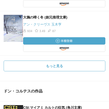
大鴉の啼く冬 (創元推理文庫)
アン・クリーヴス 玉木亨
604
3.49
87
もっと見る
ドン・コルテスの作品
CSI:マイアミ カルトの狂気 (角川文庫)