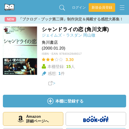
ログイン
新規会員登録
「ブクログ・ブック第二弾」制作決定＆掲載する感想大募集！
NEW
シャンドライの恋 (角川文庫)
ジェイムズ・ラスダン
岡山徹
角川書店
(2000.01.20)
ISBN・EAN:
9784042846017
3.30
本棚登録:
15
人
感想:
1
件
本棚に登録する
Amazon
詳細ページへ