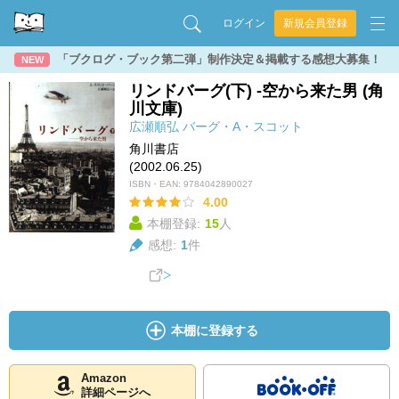
ログイン
新規会員登録
「ブクログ・ブック第二弾」制作決定＆掲載する感想大募集！
NEW
リンドバーグ(下) -空から来た男 (角
川文庫)
広瀬順弘
バーグ・A・スコット
角川書店
(2002.06.25)
ISBN・EAN:
9784042890027
4.00
本棚登録:
15
人
感想:
1
件
本棚に登録する
Amazon
詳細ページへ