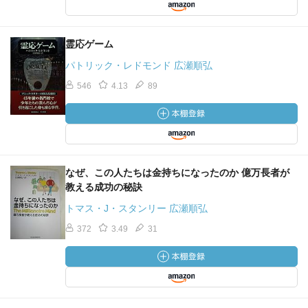
霊応ゲーム
パトリック・レドモンド 広瀬順弘
546
4.13
89
なぜ、この人たちは金持ちになったのか 億万長者が
教える成功の秘訣
トマス・J・スタンリー 広瀬順弘
372
3.49
31