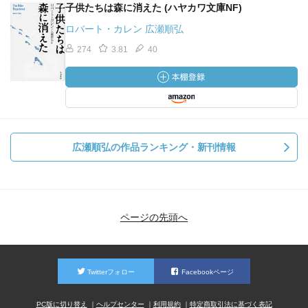
子供たちは森に消えた (ハヤカワ文庫NF)
ロバート・カレン 広瀬順弘
274
3.81
40
広瀬順弘の作品ランキング・新刊情報
ページの先頭へ
Twitterフォロー
Facebookページ
PC版に切り替え
ヘルプセンター
利用規約
特定商取引法に基づく表記