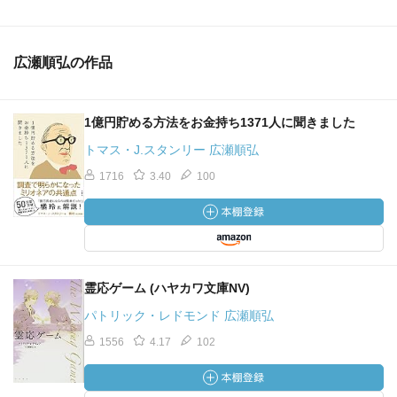
広瀬順弘の作品
1億円貯める方法をお金持ち1371人に聞きました
トマス・J.スタンリー 広瀬順弘
1716
3.40
100
霊応ゲーム (ハヤカワ文庫NV)
パトリック・レドモンド 広瀬順弘
1556
4.17
102