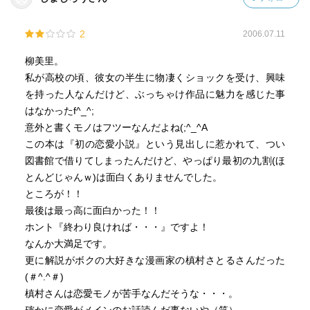
2
2006.07.11
柳美里。
私が高校の頃、彼女の半生に物凄くショックを受け、興味
を持った人なんだけど、ぶっちゃけ作品に魅力を感じた事
はなかったf^_^;
意外と書くモノはフツーなんだよね(;^_^A
この本は『初の恋愛小説』という見出しに惹かれて、つい
図書館で借りてしまったんだけど、やっぱり最初の九割(ほ
とんどじゃんｗ)は面白くありませんでした。
ところが！！
最後は最っ高に面白かった！！
ホント『終わり良ければ・・・』ですよ！
なんか大満足です。
更に解説がボクの大好きな漫画家の槙村さとるさんだった
(＃^.^＃)
槙村さんは恋愛モノが苦手なんだそうな・・・。