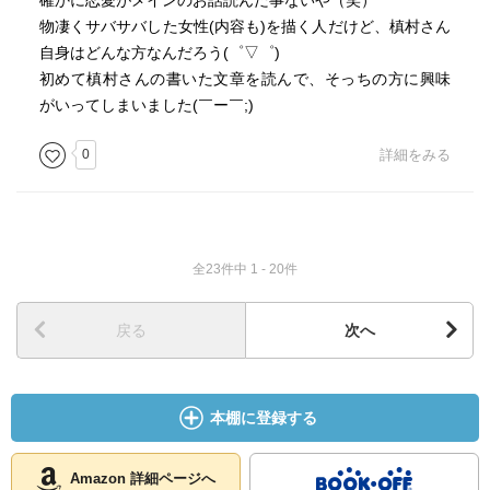
確かに恋愛がメインのお話読んだ事ないや（笑）
物凄くサバサバした女性(内容も)を描く人だけど、槙村さん
自身はどんな方なんだろう(゜▽゜)
初めて槙村さんの書いた文章を読んで、そっちの方に興味
がいってしまいました(￣ー￣;)
0
詳細をみる
全23件中 1 - 20件
戻る
次へ
本棚に登録する
Amazon 詳細ページへ