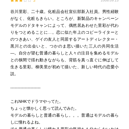
3
2008.09.13
谷川里彩、二十歳。化粧品会社宣伝部新入社員。男性経験
がなく、化粧もきらい。ところが、新製品のキャンペーン
モデルのドタキャンによって、偶然居あわせた里彩が代わ
りをつとめることに…。恋に似た年上のコピーライターと
のつきあい、ゲイの友人と同居するアートディレクター・
黒川との出会いと、つかのま思い描いた三人の共同生活
―。自分が望む普通の暮らしと人々の注目を集めるモデル
との狭間で揺れ動きながらも、背筋を真っ直ぐに伸ばして
生きる里彩。柳美里が初めて描いた、新しい時代の恋愛小
説。
---------------------
これNHKでドラマやってた。
ちょっと懐かしく思って読んでみた。
モデルの暮らしと普通の暮らし。。。普通はモデルの暮ら
しに憧れるよね。