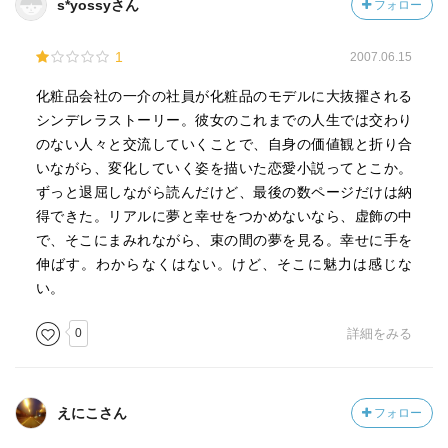
s*yossyさん
フォロー
1
2007.06.15
化粧品会社の一介の社員が化粧品のモデルに大抜擢される
シンデレラストーリー。彼女のこれまでの人生では交わり
のない人々と交流していくことで、自身の価値観と折り合
いながら、変化していく姿を描いた恋愛小説ってとこか。
ずっと退屈しながら読んだけど、最後の数ページだけは納
得できた。リアルに夢と幸せをつかめないなら、虚飾の中
で、そこにまみれながら、束の間の夢を見る。幸せに手を
伸ばす。わからなくはない。けど、そこに魅力は感じな
い。
0
詳細をみる
えにこさん
フォロー