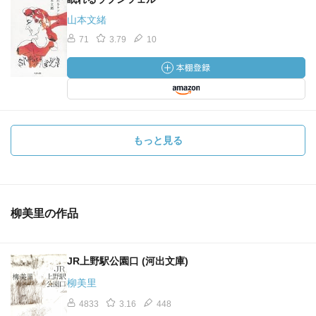
山本文緒
71
3.79
10
もっと見る
柳美里の作品
JR上野駅公園口 (河出文庫)
柳美里
4833
3.16
448