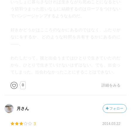
いっしょに暮らさなければ生きながら死ぬことになるとい
う切羽つまった思いなしに結婚するのはロープをつけない
でバンジージャンプするようなものだ。
好きかどうかはこころのなかにあるのではなく、ふたりが
なにをするか、どのような時間を共有するかにあるのに
――。
わたしだって、彼と出会うまではひとりで生きていたのだ
から、ひとりで生きていけないはずはない。でも、出会っ
てしまった。出会わなかったことにすることはできない。
0
詳細をみる
月さん
フォロー
3
2014.03.22