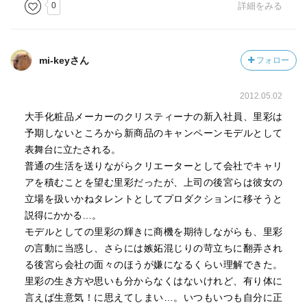
0
詳細をみる
mi-keyさん
フォロー
2012.05.02
大手化粧品メーカーのクリスティーナの新入社員、里彩は
予期しないところから新商品のキャンペーンモデルとして
表舞台に立たされる。
普通の生活を送りながらクリエーターとして会社でキャリ
アを積むことを望む里彩だったが、上司の後宮らは彼女の
立場を扱いかねタレントとしてプロダクションに移そうと
説得にかかる…。
モデルとしての里彩の輝きに商機を期待しながらも、里彩
の言動に当惑し、さらには嫉妬混じりの苛立ちに翻弄され
る後宮ら会社の面々のほうが嫌になるくらい理解できた。
里彩の生き方や思いも分からなくはないけれど、有り体に
言えば生意気！に思えてしまい…。いつもいつも自分に正