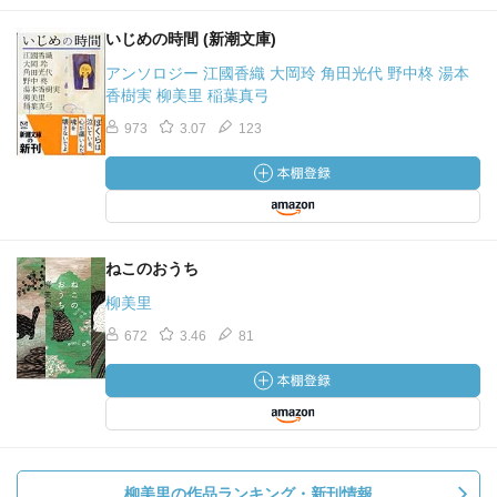
いじめの時間 (新潮文庫)
アンソロジー 江國香織 大岡玲 角田光代 野中柊 湯本
香樹実 柳美里 稲葉真弓
973
3.07
123
ねこのおうち
柳美里
672
3.46
81
柳美里の作品ランキング・新刊情報