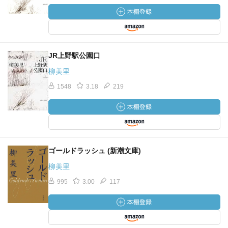
JR上野駅公園口
柳美里
1548
3.18
219
ゴールドラッシュ (新潮文庫)
柳美里
995
3.00
117