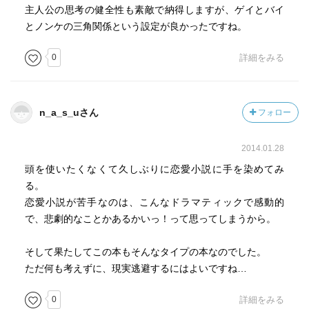
主人公の思考の健全性も素敵で納得しますが、ゲイとバイ
とノンケの三角関係という設定が良かったですね。
0
詳細をみる
n_a_s_uさん
フォロー
2014.01.28
頭を使いたくなくて久しぶりに恋愛小説に手を染めてみ
る。
恋愛小説が苦手なのは、こんなドラマティックで感動的
で、悲劇的なことかあるかいっ！って思ってしまうから。
そして果たしてこの本もそんなタイプの本なのでした。
ただ何も考えずに、現実逃避するにはよいですね…
0
詳細をみる