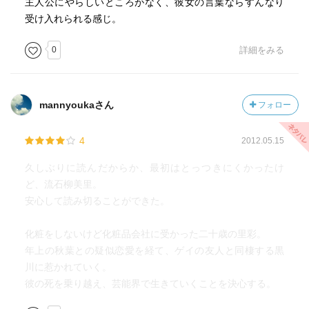
主人公にやらしいところがなく、彼女の言葉ならすんなり
受け入れられる感じ。
0
詳細をみる
mannyoukaさん
フォロー
4
2012.05.15
久しぶりに読んだからか、最初はとっつきにくかったけ
ど、流石柳美里。
安心して読み切ることができた。
化粧をしないけど化粧品会社に受かった二十歳の里彩。
年上の秋葉との疑似恋愛を経て、ゲイの友人と同棲する黒
川に惹かれていく。
彼の死を乗り越え、芸能界で生きていくことを決心する。