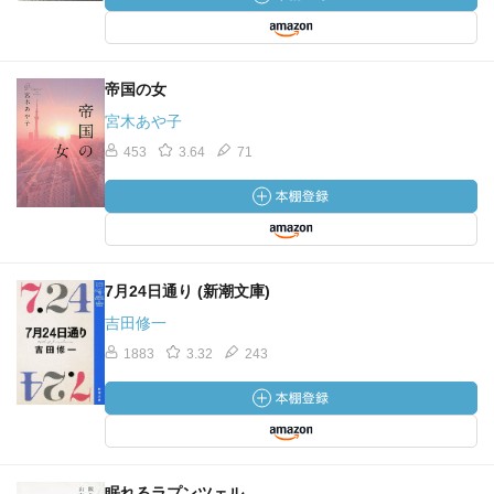
帝国の女
宮木あや子
453
3.64
71
7月24日通り (新潮文庫)
吉田修一
1883
3.32
243
眠れるラプンツェル