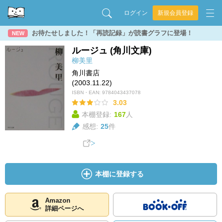
ログイン
新規会員登録
お待たせしました！「再読記録」が読書グラフに登場！
NEW
ルージュ (角川文庫)
柳美里
角川書店
(2003.11.22)
ISBN・EAN:
9784043437078
3.03
本棚登録:
167
人
感想:
25
件
本棚に登録する
Amazon
詳細ページへ