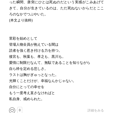
った瞬間、唐突にひとは死ぬのだという実感がこみあげて
きて、自分が生きているのは、ただ死ねないからだとここ
ろのなかでつぶやいた。
(本文より抜粋)
里彩を始めとして
登場人物全員が抱えている闇は
読者を強く惹き付ける力を持つ。
後宮も、秋葉も、孝之も、黒川も。
愛情に制限だなんて、無駄であることを知りながら
自ら枠を定める悲しさ。
ラストは胸がぎゅっとなった。
光輝くことだけが、幸福なんかじゃない。
自分にとっての幸せを
もう一度考え直さなければと
私自身、戒められた。
0
詳細をみる