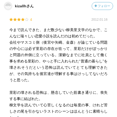
kizallhさん
フォロー
4
2012.01.16
今まで読んできた、まだ数少ない柳美里文学のなかで、こ
んなに瑞々しい恋愛小説を読んだのは初めてだった。
会社やマスコミ側（後宮や矢嶋、金森）が論じている問題
の中心には必ず里彩の存在が在って、里彩だけがぽっかり
と問題の外側に立っている。潔癖なまでに社員として働く
事を求める里彩の、やっと手に入れられた“普通の暮らし”を
壊されそうだという恐怖は読んでいてとても理解できた
が、その気持ちを後宮達が理解する事はけっしてないだろ
うと思った。
里彩の壊される恐怖は、懸念していた筋書き通りに、喪失
する事に結ばれた。
柳文学を読んでいて心苦しくなるのは毎度の事、けれど苦
しさの尾を引かないラストのシーンはほんとうに素晴らし