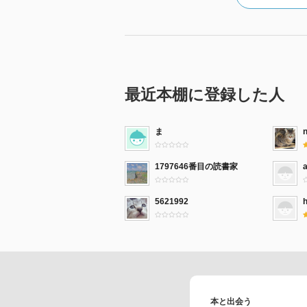
ほか
あとがき
解説 安西水丸
☆関連図書(既読)
「人悲します恋をして」鈴木真砂女著、
最近本棚に登録した人
（「BOOK」データベースより）
二度の離婚、妻子ある男性との恋
理屋「卯波」を開店、今も店を営
ま
田屋の三女として生まれ、恋愛結
たばかりの娘を婚家に残し、実家
1797646番目の読書家
義兄と結婚、旅館吉田屋の女将と
いよ華やぐ人生を生きる著者の感
5621992
h
本と出会う