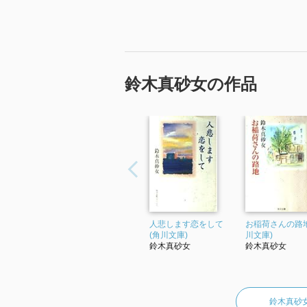
ふるさとを
来し方は
海女一人に
誰彼の
ほか
鈴木真砂女の作品
三
巴里知らず
羅や
草笛の
こほろぎや
敬老日
ほか
四
人悲します恋をして
チューリップ
お稲荷さんの路地
(角川文庫)
川文庫)
よき妻ならず
鈴木真砂女
鈴木真砂女
鴨引くや
かねて欲しき
井戸に汐
鈴木真砂