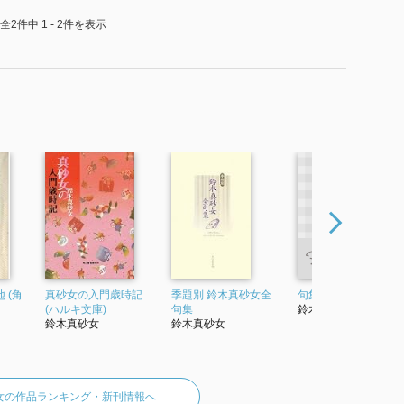
全2件中 1 - 2件を表示
 (角
真砂女の入門歳時記
季題別 鈴木真砂女全
句集 都鳥
(ハルキ文庫)
句集
鈴木真砂女
鈴木真砂女
鈴木真砂女
女の作品ランキング・新刊情報へ