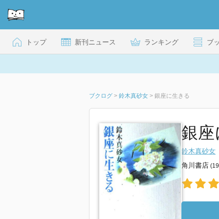
トップ
新刊ニュース
ランキング
ブ
ブクログ
>
鈴木真砂女
>
銀座に生きる
銀座
鈴木真砂女
角川書店
(1