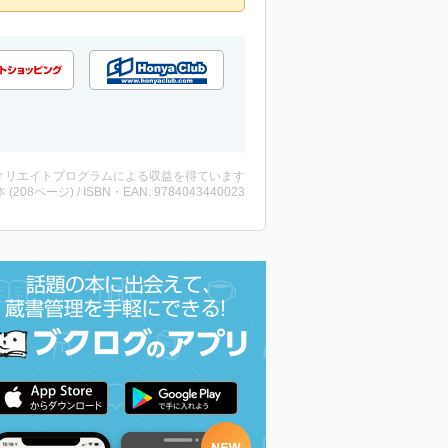
ィリエイトプログラムによる収益を得ています
・本 (208ページ) / ISBN・EAN: 9784043440023