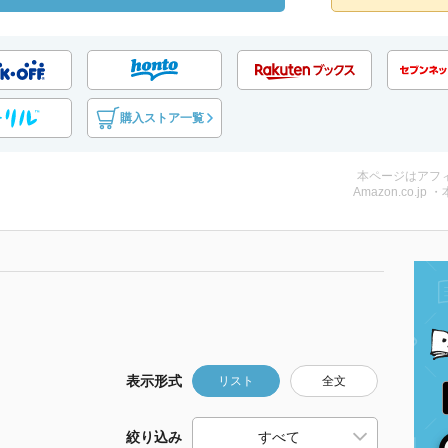
購入ストア一覧
本ページはアフ
Amazon.co.jp 
表示形式
リスト
全文
絞り込み