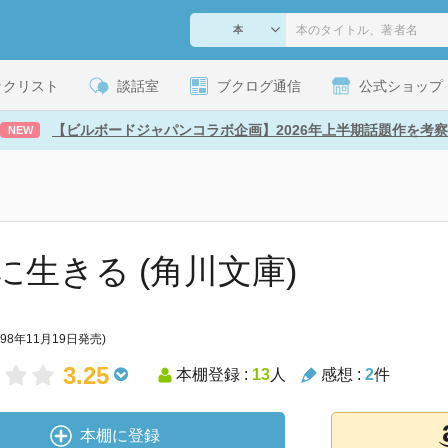
ックリスト
談話室
ブクログ通信
公式ショップ
【ビルボードジャパンコラボ企画】2026年上半期話題作を考察
NEW
に生きる (角川文庫)
998年11月19日発売)
3.25
本棚登録 :
13
人
感想 :
2
件
本棚に登録