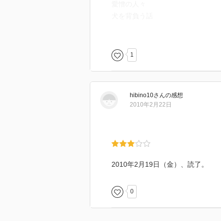
愛憎の人々
犬を背負う話
南支那海に禱る
流転の歳月
「卯波」の客
1
職人気質
銀座の桜
雪国の旅
hibino10
さん
の感想
魚河岸の風景など
2010年2月22日
◆句のある自伝
一
初凪や
かくれ喪に
水打つて
2010年2月19日（金）、読了。
鮨たべて
伊那の露に
0
ほか
二
髪に浮く