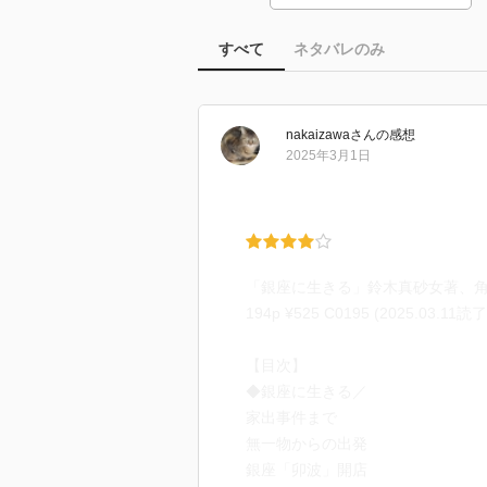
すべて
ネタバレのみ
nakaizawa
さん
の感想
2025年3月1日
「銀座に生きる」鈴木真砂女著、角川文
194p ¥525 C0195 (2025.03.11読
【目次】
◆銀座に生きる／
家出事件まで
無一物からの出発
銀座「卯波」開店