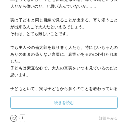
人だから偉いのだ、と思い込んでいないか。。。
実は子どもと同じ目線で見ることが出来る、寄り添うこと
が出来る人こそ大人だといえるでしょう。
それは、とても難しいことです。
でも主人公の倫太郎を取り巻く人たち、特にじいちゃんの
ありのままの偽りない言葉に、真実があるのに心打たれま
した。
子どもは素直な心で、大人の真実をいつも見ているのだと
思います。
子どもといて、実は子どもから多くのことを教わっている
のだということに気付かされる本です。
続きを読む
書評でも書いてありましたが、生きる意味や人にとって大
事な心はどう育つのか、灰谷健次郎の集大成の本なのだと
1
詳細をみる
思います。