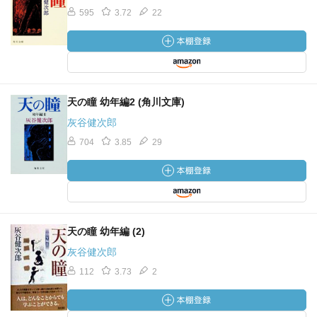
595
3.72
22
天の瞳 幼年編2 (角川文庫)
灰谷健次郎
704
3.85
29
天の瞳 幼年編 (2)
灰谷健次郎
112
3.73
2