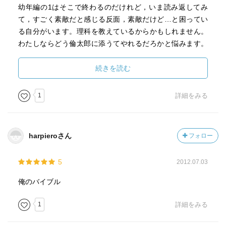
幼年編の1はそこで終わるのだけれど，いま読み返してみ
て，すごく素敵だと感じる反面，素敵だけど…と困ってい
る自分がいます。理科を教えているからかもしれません。
わたしならどう倫太郎に添うてやれるだろかと悩みます。
そしてこれはわたしの中でとっても大事になる問いかけ
で，大事にしたい問いなんだと思います。
続きを読む
1
詳細をみる
harpieroさん
フォロー
5
2012.07.03
俺のバイブル
1
詳細をみる