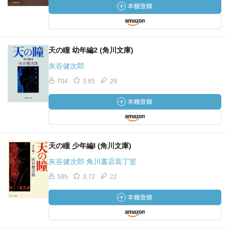
天の瞳 幼年編2 (角川文庫)
灰谷健次郎
704
3.85
29
天の瞳 少年編I (角川文庫)
灰谷健次郎 角川書店装丁室
595
3.72
22