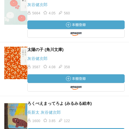
灰谷健次郎
5664
4.05
560
太陽の子 (角川文庫)
灰谷健次郎
3587
4.08
358
ろくべえまってろよ (みるみる絵本)
長新太 灰谷健次郎
1600
3.85
122