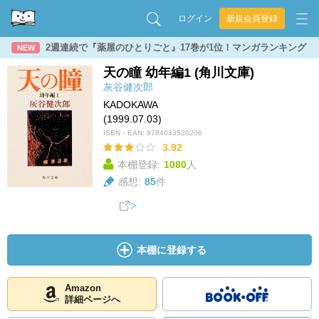
ログイン
新規会員登録
2週連続で『薬屋のひとりごと』17巻が1位！マンガランキング
NEW
天の瞳 幼年編1 (角川文庫)
灰谷健次郎
KADOKAWA
(1999.07.03)
ISBN・EAN:
9784043520206
3.92
本棚登録:
1080
人
感想:
85
件
本棚に登録する
Amazon
詳細ページへ