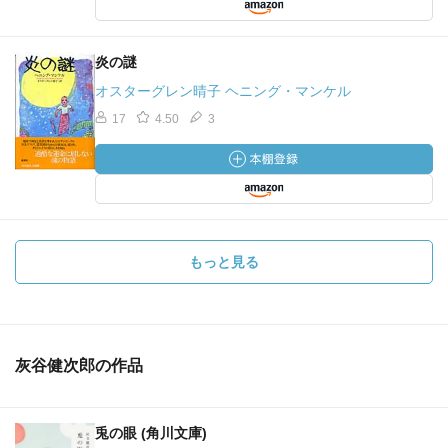
炎の謎
オスターグレン晴子 ヘニング・マンケル
17
4.50
3
もっと見る
灰谷健次郎の作品
兎の眼 (角川文庫)