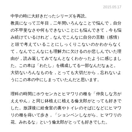
2015.05.17
中学の時に大好きだったシリーズを再読。
教員になって三年目，二年間いろんなことで悩んで，自分
の不甲斐なさや何もできないことにも悩んできて，今も悩
み続けているけれど，なんでこんなに自分の言動（感情）
と頭で考えていることにしっくりこないのかわからなく
て，なんでこんなにも理解力に欠けるのか悲しんでいた理
由が，読み返してみてなんとなくわかったように感じまし
た。この本は「わたし」を構成してる一部なんだなぁと。
大切ないろんなものを，とっても大切だから，忘れないよ
うにこの本の中にしまっていたんだと思います。
理科の時間にホウセンカとヒマワリの種を「仲良しな方が
ええやん」と同じ鉢植えに植える倫太郎がとっても好きで
した。放課後に給食室の裏やトイレのそばになどにヒマワ
リの種を蒔いて歩き，「ションベンしながら、ヒマワリの
花、みれるな」という倫太郎がとっても好きでした。