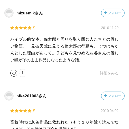
いつの時代にも問われる教育や子育ての基本。
mizuemikさん
フォロー
その文章からは、子どもっていまを生きているんだよ、よ
く見てごらんと言われてる気がします。
5
2010.11.20
灰谷健次郎が亡くなって、とっても残念です。
バイブル的な本。倫太郎と周りを取り囲む人たちとの優し
い物語。一見破天荒に見える倫太郎の行動も、じつはちゃ
んとした理由があって。子どもを見つめる灰谷さんの優し
い瞳がそのまま作品になったような話。
1
詳細をみる
hika201003さん
フォロー
5
2010.04.02
高校時代に灰谷作品に救われた（もう１０年近く読んでな