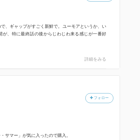
よくざわめくところ」。
大学生の青春群像の様な話。チャイナシンドロームをめ
ので、ギャップがすごく新鮮で。ユーモアというか、い
ンポで展開されていく物語であるが、何となく最後はぞ
開が、特に最終話の後からじわじわ来る感じが一番好
わいわい騒いでいるのだろうが、この話が完結した次の
詳細をみる
たそうでないのか……それは神のみぞ知るという事だろ
もたれが来た頃に読むとよい読了後の清涼感は素晴らし
フォロー
るホラー小説があったなんて、目から鱗であった。
ー・サマー」が気に入ったので購入。