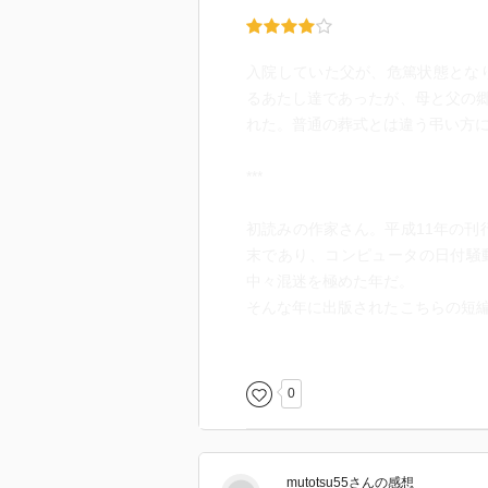
入院していた父が、危篤状態とな
るあたし達であったが、母と父の
れた。普通の葬式とは違う弔い方
***
初読みの作家さん。平成11年の刊行
末であり、コンピュータの日付騒
中々混迷を極めた年だ。
そんな年に出版されたこちらの短
読んだことがないホラー小説だっ
裏に書いてあるあらすじを読めば
0
ど……。
読んでいて度々、えっ？これ角川
mutotsu55
さん
の感想