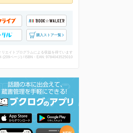
購入ストア一覧
ィリエイトプログラムによる収益を得ています
・本 (209ページ) / ISBN・EAN: 9784043525010