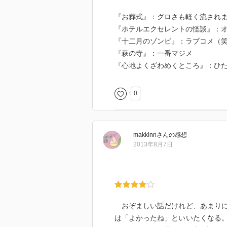
『お葬式』：グロさも軽く流され
『ホテルエクセレントの怪談』：
『十二月のゾンビ』：ラブコメ（
『萩の寺』：一番マジメ
『心地よくざわめくところ』：ひ
0
makkinn
さん
の感想
2013年8月7日
おぞましい話だけれど、あまりに
は「よかったね」といいたくなる