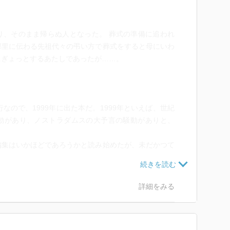
り、そのまま帰らぬ人となった。 葬式の準備に追われ
郷里に伝わる先祖代々の弔い方で葬式をすると母にいわ
にぎょっとするあたしであったが……。
なので、1999年に出た本だ。1999年といえば、世紀
動があり、ノストラダムスの大予言の騒動がありと、
編集はいかほどであろうかと読み始めたが、未だかつて
た。
、土着の因習云々、何々神様云々が出てきそうだけれ
詳細をみる
ホラー？ホラー？？？となりながら読んだ。