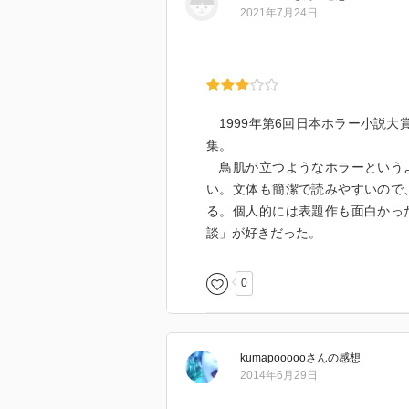
2021年7月24日
題材はカニバリズムであったり、
ラーであったりするのだが、それ
笑えるホラー小説とは果たして？
ながら読む類の本であると思う。
1999年第6回日本ホラー小説大
何がそう思わせるかというと、と
集。
い、と言えばいい風だが、なんか
鳥肌が立つようなホラーというよ
日常からかけ離れたものを脅威と
い。文体も簡潔で読みやすいので
る……。一話一話の中にそれぞれ
る。個人的には表題作も面白かっ
の、何のことはないさ、という登
談」が好きだった。
怖がるには向いていないが、気楽
0
ー小説。不思議である。
特にお気に入り話は、「ホテルエ
少しの恐怖展開と、登場人物に対
kumapooooo
さん
の感想
2014年6月29日
詳しく話せば、面白さが損なわれ