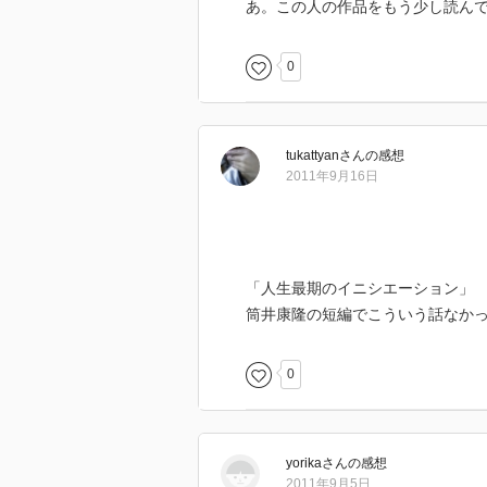
あ。この人の作品をもう少し読ん
0
tukattyan
さん
の感想
2011年9月16日
「人生最期のイニシエーション」
筒井康隆の短編でこういう話なか
0
yorika
さん
の感想
2011年9月5日