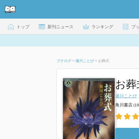
トップ
新刊ニュース
ランキング
ブ
ブクログ
>
瀬川ことび
>
お葬式
お葬
瀬川ことび
角川書店
(1