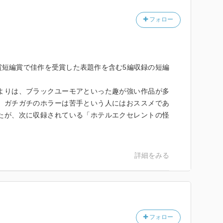
怪談物であったり、ゾンビ物であったり、サイエンスホ
フォロー
を土台にしていたとしても、笑えるホラー小説だ。
となるだろうが、これは多分ニコニコ、いやニヤニヤし
賞短編賞で佳作を受賞した表題作を含む5編収録の短編
にかく出てくる人物たちが底抜けに明るいのだ。明る
ちょっと普通の価値観とずれている感じだ。
りは、ブラックユーモアといった趣が強い作品が多
感じず受け入れる、驚く機会を逃したから受け入れ
、ガチガチのホラーは苦手という人にはおススメであ
、よく考えると怖いものが散見されるのだが、そんなも
たが、次に収録されている「ホテルエクセレントの怪
場人物たちの順応性が逆に恐ろしいぐらい。
に読める一冊。ハイテンションで快活に進んでいくホラ
詳細をみる
クセレントの怪談」これが一番大笑いした。
するムカつきと、それをすべて吹き飛ばす笑撃の結末。
そうなので、割愛するが、最後は読んでいて、わっはっ
フォロー