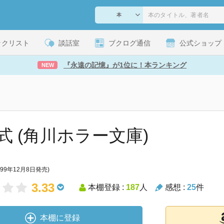
ックリスト
談話室
ブクログ通信
公式ショップ
『永遠の記憶』が1位に！本ランキング
NEW
式 (角川ホラー文庫)
999年12月8日発売)
3.33
本棚登録 :
187
人
感想 :
25
件
本棚に登録