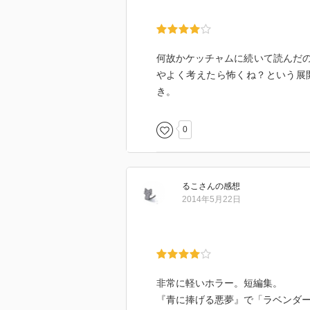
は、ざまあ。となった。
逆に結末にぞっとしたのは「心地
こちらも、とある大学に通学する
何故かケッチャムに続いて読んだ
ぐってハイテンションかつハイテ
やよく考えたら怖くね？という展
っとした。
き。
本人たちは冗談半分、面白半分で
日ぐらいは大事になっていそう。
0
登場人物が絶望するのか、はたま
う。
るこ
さん
の感想
2014年5月22日
怖いホラー小説を読みすぎて、胃
い。
こんなにさわやかな終わりを迎え
非常に軽いホラー。短編集。
『青に捧げる悪夢』で「ラベンダ