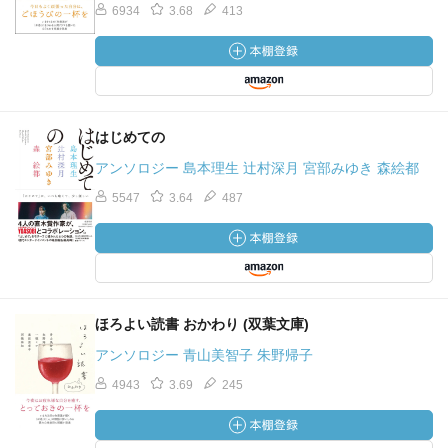
6934
3.68
413
はじめての
アンソロジー 島本理生 辻村深月 宮部みゆき 森絵都
5547
3.64
487
ほろよい読書 おかわり (双葉文庫)
アンソロジー 青山美智子 朱野帰子
4943
3.69
245