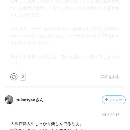
仕事して仕事して気づいたら朝になってて災厄に見舞われ
つつも徹夜で仕事してるのにカネになる仕事しろと言われ
てしまう厨子王。
そうそう、ゲーム女の幻水語りに触発されて幻想水滸伝や
りたい〜と思ったんだよねぇ（ハードがないからDS版しか
まだやってないけど）
厨子王を見舞った災厄は…悪いと思いつつ笑ってしまった
＾＾；
0
詳細をみる
tukattyanさん
フォロー
2011.09.16
大沢在昌人生しっかり楽しんでるなあ。