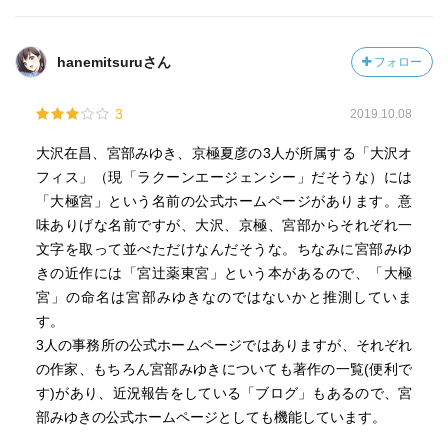
hanemitsuruさん
フォロー
3
2019.10.08
大沢在昌、宮部みゆき、京極夏彦の3人が所属する「大沢オ
フィス」（現「ラクーンエージェンシー」だそうな）には
「大極宮」という名前の公式ホームページがあります。意
味ありげな名前ですが、大沢、京極、宮部からそれぞれ一
文字を取って並べただけなんだそうな。ちなみに宮部みゆ
きの近作には「宮辻薬東宮」という本があるので、「大極
宮」の命名は宮部みゆきなのではないかと推測していま
す。
3人の事務所の公式ホームページではありますが、それぞれ
の作家、もちろん宮部みゆきについても著作の一覧(便利で
す)があり、近況報告をしている「ブログ」もあるので、宮
部みゆきの公式ホームページとしても機能しています。