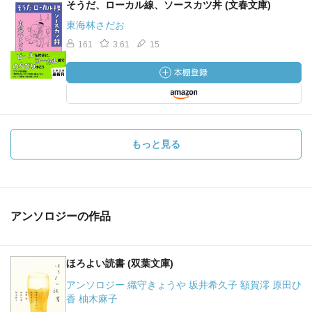
そうだ、ローカル線、ソースカツ丼 (文春文庫)
東海林さだお
161
3.61
15
もっと見る
アンソロジーの作品
ほろよい読書 (双葉文庫)
アンソロジー 織守きょうや 坂井希久子 額賀澪 原田ひ
香 柚木麻子