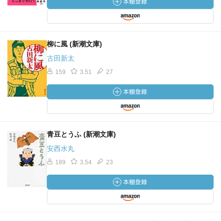
柳に風 (新潮文庫)
古田新太
159
3.51
27
青豆とうふ (新潮文庫)
安西水丸
189
3.54
23