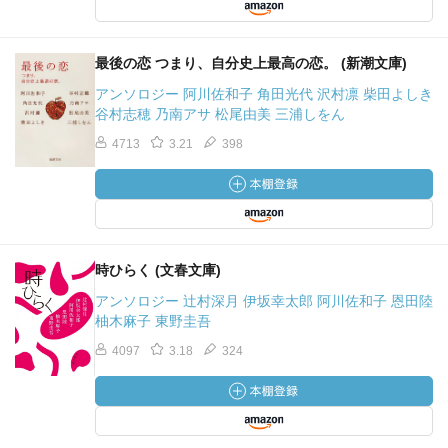
最後の恋 つまり、自分史上最高の恋。 (新潮文庫)
アンソロジー 阿川佐和子 角田光代 沢村凛 柴田よしき
谷村志穂 乃南アサ 松尾由美 三浦しをん
4713
3.21
398
時ひらく (文春文庫)
アンソロジー 辻村深月 伊坂幸太郎 阿川佐和子 恩田陸
柚木麻子 東野圭吾
4097
3.18
324