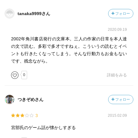
いろいろ話題が――本が厚いとかｗ――出ています。つい
先日再読したばかりなので自分としてはいいタイミングで
tanaka9999さん
フォロー
読んだもんだとうれしく思いました。
もう一つ、時事ネタで911の同時多発テロ事件で受けた衝撃
2020.09.19
が3人それぞれ取り上げられています。何かこうやって並べ
2002年角川書店発行の文庫本。三人の作家の日常を本人達
て見るとICOと911が同じ年だったんだなあって思います。
の文で読む。多彩で多才ですねぇ。こういうの読むとイベ
あれは衝撃的でした…。
ントも行きたくなってしまう。そんな行動力もお金もない
です、残念ながら。
まとめると、今から読むんだったらネットで十分かなあと
思います。3人のうち誰かのファンで、ネットでちまちま読
0
詳細をみる
むより紙で一気読みしたいと思うなら買ってもいいかもし
れません。
つきぞめさん
フォロー
3
2015.02.09
宮部氏のゲーム話が懐かしすぎる