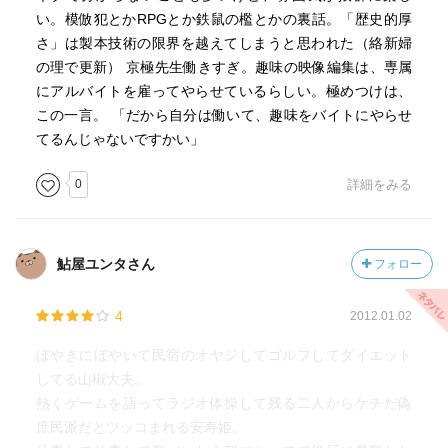
い。模倣犯とかRPGとか鉄鼠の檻とかの裏話。「歴史的厚
さ」は製本技術の限界を越えてしまうと思われた（絡新婦
の理で更新） 京極先生働きすぎ。趣味の映像編集は、専属
にアルバイトを雇ってやらせているらしい。極めつけは、
この一言。 「だから自分は働いて、趣味をバイトにやらせ
てるんじゃないですかい」
0
詳細をみる
鮎屋ユンタさん
フォロー
4
2012.01.02
ぼやきにぼやいて民宿のオヤジしてゴルフしてダイエット
してる山椒大夫。
熱くゲームを語ってラジオ体操して残る二人からケチだ偽
庶民派だとツッコまれる安寿姫。