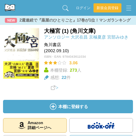
ログイン
新規会員登録
2週連続で『薬屋のひとりごと』17巻が1位！マンガランキング
NEW
大極宮 (1) (角川文庫)
アンソロジー
大沢在昌
京極夏彦
宮部みゆき
角川書店
(2002.09.10)
ISBN・EAN:
9784043611034
3.06
本棚登録:
273
人
感想:
22
件
本棚に登録する
Amazon
詳細ページへ