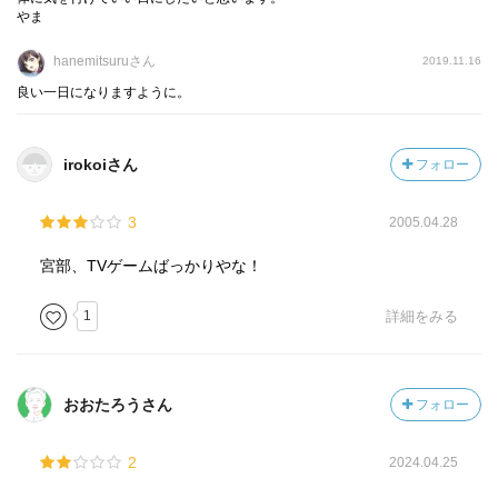
どの編集がされていること、そしてところどころに大沢、
やま
宮部、京極からのツッコミが入っていることなどの追加や
編集はありますが、基本的に今でもネット上で読めるもの
hanemitsuruさん
2019.11.16
が紙の本として出版されているものです。
良い一日になりますように。
さて、まず、果たしてそんなネットで無料で読めるコンテ
ンツに本として金を払う価値があるかどうかですが、自分
irokoiさん
フォロー
は買ってよかったと思っています。作者順に編集されてい
るため、自分にとっては「宮部みゆきのエッセイ集」とし
3
2005.04.28
て読めるからです。
宮部、TVゲームばっかりやな！
ただ、今のところ自分は、大沢在昌は新宿鮫シリーズを、
京極夏彦は百鬼夜行シリーズを読んだことがあるだけの不
1
詳細をみる
真面目な読者ですので、このお二人のエッセイ集として楽
しめるようになるのはもう少し先、その時は再読します。
でも本音ではこのお二人の分は内輪ネタが多すぎてちょっ
と読むのが辛いと思っています。あ、京極夏彦さんがお好
おおたろうさん
フォロー
きなら、著述以外の活動がいろいろ書かれていますのでお
勧めかもしれません。
2
2024.04.25