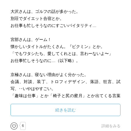
大沢さんは、ゴルフの話が多かった。
別荘でダイエット合宿とか。
お仕事も忙しそうなのにすごいバイタリティ…
宮部さんは、ゲーム！
懐かしいタイトルがたくさん。『ピクミン』とか。
「でもワタシたち、愛してくれとは、言わーないよ〜」
お仕事忙しそうなのに…（以下略）。
京極さんは、寝ない理由がよく分かった。
会議、対談、装丁、トロフィデザイン、落語、狂言、試
写、‥いやはやすごい。
「趣味は仕事」とか「椅子と尻の蜜月」とか出てくる言葉
もすごい。
続きを読む
京極さんの小説を読みたくなったので怖くなさそうなのを
探そう。
6
詳細をみる