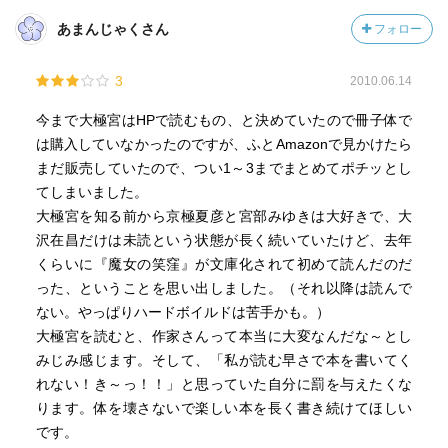
あまんじゃくさん
フォロー
3
2010.06.14
今まで大極宮はHPで読むもの、と決めていたので冊子体で
は購入していなかったのですが、ふとAmazonで見かけたら
まだ販売していたので、つい1～3までまとめてポチッとし
てしまいました。
大極宮を知る前から京極夏彦と宮部みゆきは大好きで、大
沢在昌だけは未読という状態が長く続いていたけど、去年
くらいに『魔女の笑窪』が文庫化されて初めて読んだのだ
った、ということを思い出しました。（それ以降は読んで
ない。やっぱりハードボイルドは苦手かも。）
大極宮を読むと、作家さんって本当に大変なんだな～とし
みじみ感じます。そして、「私が読む早さで本を書いてく
れない！き～っ！！」と思っていた自分に罰を与えたくな
ります。体を壊さないで楽しい本を長く書き続けてほしい
です。