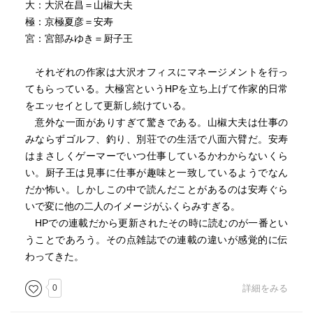
大：大沢在昌＝山椒大夫
肝心の宮部みゆきの担当分ですが、ゲームとの係わり方や
極：京極夏彦＝安寿
プレイした思い出なんかが結構延々と書かれていて、ゲー
宮：宮部みゆき＝厨子王
ムに興味の無い方は読んでいて大沢、京極の担当分に輪を
かけて読みにくいかもしれません。でも自分はゲーム好き
それぞれの作家は大沢オフィスにマネージメントを行っ
ですし、PS1にまだ力があり、PS2が絶頂を迎えようとして
てもらっている。大極宮というHPを立ち上げて作家的日常
いるこの頃はゲームが本当に盛り上がっていた時期で、さ
をエッセイとして更新し続けている。
らに遊んだことのあるタイトルも頻出(ICOやらワイルドア
意外な一面がありすぎて驚きである。山椒大夫は仕事の
ームズやら)することもあってとても楽しく読み終えること
みならずゴルフ、釣り、別荘での生活で八面六臂だ。安寿
ができました。
はまさしくゲーマーでいつ仕事しているかわからないくら
ちなみに感動のあまり作者がノベライズを手がけることに
い。厨子王は見事に仕事が趣味と一致しているようでなん
なったICOは本当に感動するので是非遊んでみてください。
だか怖い。しかしこの中で読んだことがあるのは安寿ぐら
PS4で遊べます。そう言えば、ゲームを遊んで感動したので
いで変に他の二人のイメージがふくらみすぎる。
ノベライズしたくなる、って職業作家がやってるからそう
HPでの連載だから更新されたその時に読むのが一番とい
は思わないけど、本質的には二次創作だよなあ、って思い
うことであろう。その点雑誌での連載の違いが感覚的に伝
ます。自分が気に入ったコンテンツを何らかの形で自分も
わってきた。
参加したいとか語りたいとかって欲はプロアマ問わずにあ
るんだと、ちょっと感心した次第です。
0
詳細をみる
あと、ちょうど「模倣犯」を上梓した時期だったようで、