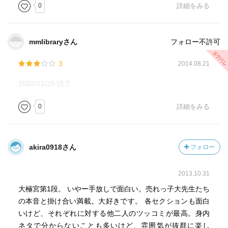
0
詳細をみる
mmlibraryさん
フォロー不許可
3
2014.08.21
2002/11/25 読了
0
詳細をみる
akira0918さん
フォロー
2013.10.31
大極宮第1段。 いやー手放しで面白い。売れっ子大先生たち
の本音と掛け合い満載。大好きです。 各セクションも面白
いけど、それぞれに対する他二人のツッコミが最高。身内
ネタで分からないことも多いけど、雰囲気が抜群に楽し