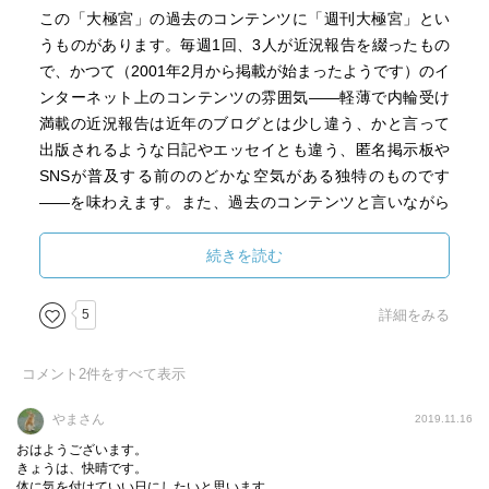
この「大極宮」の過去のコンテンツに「週刊大極宮」とい
うものがあります。毎週1回、3人が近況報告を綴ったもの
で、かつて（2001年2月から掲載が始まったようです）のイ
ンターネット上のコンテンツの雰囲気――軽薄で内輪受け
満載の近況報告は近年のブログとは少し違う、かと言って
出版されるような日記やエッセイとも違う、匿名掲示板や
SNSが普及する前ののどかな空気がある独特のものです
――を味わえます。また、過去のコンテンツと言いながら
も、今現在でもなんの不自由もなく、2001年2月20日から
2008年2月15日までのすべての回が閲覧可能です。
続きを読む
この本は、この「週刊大極宮」のうち、2001年2月20日か
5
詳細をみる
ら2002年3月8日までにアップされたものを編集して出版し
たものです。ホームページには日付順に掲載されており、
コメント
2
件をすべて表示
例えば2001年2月20日分として大沢、宮部、京極それぞれ
の近況報告があった後、続いて2001年2月27日分として再
やまさん
2019.11.16
び3人の報告がある、という掲載順になっていますが、これ
おはようございます。
をまず作者別に、そしてそれぞれを日付順に並べ替えるな
きょうは、快晴です。
体に気を付けていい日にしたいと思います。