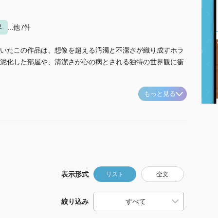
界
...他7件
いたこの作品は、想像を超える汚濁と不潔さが織り成すホラ
泥化した部屋や、清潔さが心の病とされる独特の世界観に衝
もっと見る
表示形式
リスト
全文
絞り込み