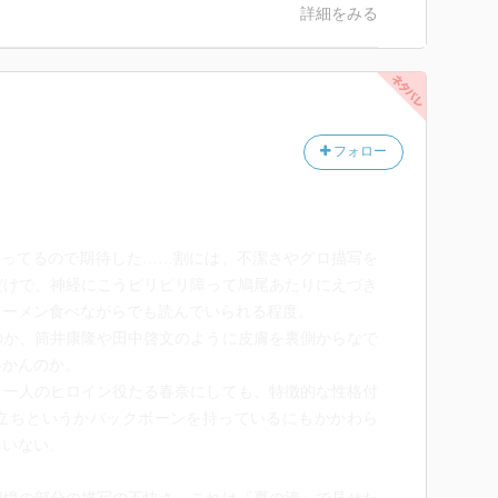
詳細をみる
フォロー
謳ってるので期待した……割には、不潔さやグロ描写を
だけで、神経にこうピリピリ障って鳩尾あたりにえづき
ラーメン食べながらでも読んでいられる程度。
のか、筒井康隆や田中啓文のように皮膚を裏側からなで
いかんのか。
う一人のヒロイン役たる春奈にしても、特徴的な性格付
立ちというかバックボーンを持っているにもかかわら
ていない。