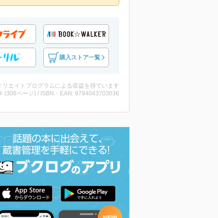
購入ストア一覧
ィリエイトプログラムによる収益を得ています
・本 (306ページ) / ISBN・EAN: 9784043703036