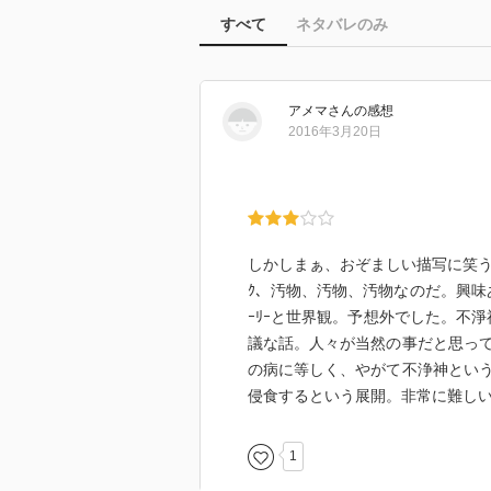
すべて
ネタバレのみ
アメマ
さん
の感想
2016年3月20日
しかしまぁ、おぞましい描写に笑う
ｸ、汚物、汚物、汚物なのだ。興味
ｰﾘｰと世界観。予想外でした。不淨神(
議な話。人々が当然の事だと思っ
の病に等しく、やがて不浄神とい
侵食するという展開。非常に難しい
1