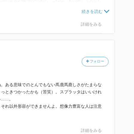
記憶の部分の描写の不快さ、これは『夏の滴』で見せた
があり、ここが一番ピリピリしたところかも。
ーん。こういう風に持ってきましたか……あらあらあら
詳細をみる
フォロー
ね。ある意味でのとんでもない馬鹿馬鹿しさがたまらな
ょっときつかったかも（苦笑）。スプラッタはいいけれ
い……。
。それ以外形容ができませんよ。想像力豊富な人は注意
詳細をみる