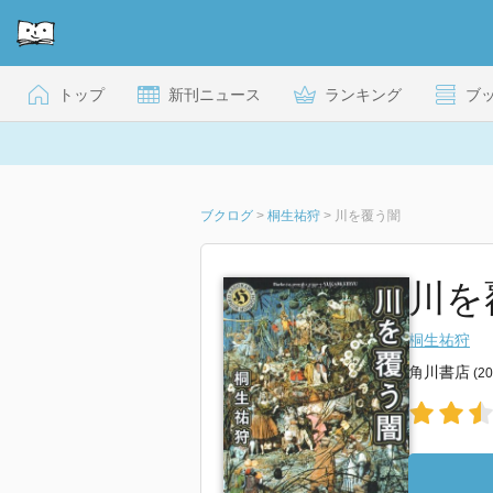
トップ
新刊ニュース
ランキング
ブ
ブクログ
>
桐生祐狩
>
川を覆う闇
川を
桐生祐狩
角川書店
(2