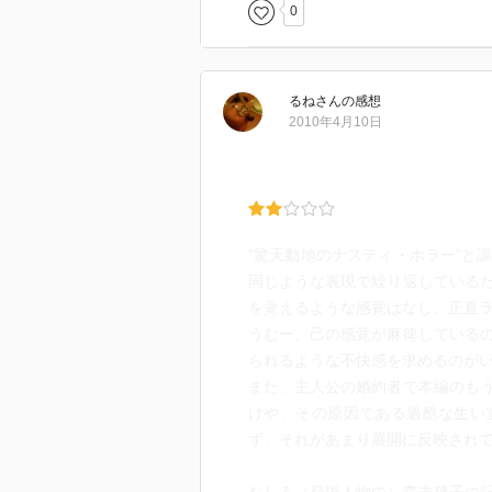
0
るね
さん
の感想
2010年4月10日
“驚天動地のナスティ・ホラー”と
同じような表現で繰り返している
を覚えるような感覚はなし。正直
うむー、己の感覚が麻痺している
られるような不快感を求めるのが
また、主人公の婚約者で本編のも
けや、その原因である過酷な生い
ず、それがあまり展開に反映され