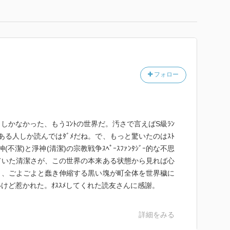
フォロー
しかなかった、もうｺﾝﾄの世界だ。汚さで言えばS級ﾗﾝ
ある人しか読んではﾀﾞﾒだね。で、もっと驚いたのはｽﾄ
不潔)と淨神(清潔)の宗教戦争ｽﾍﾟｰｽﾌｧﾝﾀｼﾞｰ的な不思
ていた清潔さが、この世界の本来ある状態から見れば心
う、ごよごよと蠢き伸縮する黒い塊が町全体を世界穢に
けど惹かれた。ｵｽｽﾒしてくれた読友さんに感謝。
詳細をみる