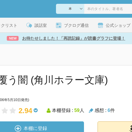
ックリスト
談話室
ブクログ通信
公式ショップ
お待たせしました！「再読記録」が読書グラフに登場！
NEW
覆う闇 (角川ホラー文庫)
006年5月10日発売)
2.94
本棚登録 :
59
人
感想 :
6
件
本棚に登録