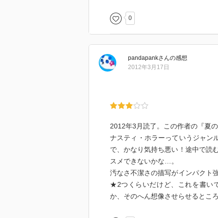
でも読みました。
0
こういう形のホラーも結構いいか
新しい発見をしました。
pandapank
さん
の感想
でも話としてはちょっと完成度が
2012年3月17日
これで完成度が高かったとしても
感動よりひくと思うけども。
あとがきもおもしろかった。
2012年3月読了。この作者の『
ナスティ・ホラーっていうジャンル
で、かなり気持ち悪い！途中で読
スメできないかな…。
汚なさ不潔さの描写がインパクト
★2つくらいだけど、これを書い
か、そのへん想像させらせるところ