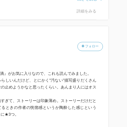
詳細をみる
もと
低い気が。
フォロー
夏の滴』がお気に入りなので、これも読んでみました。
らしいんだけど、とにかく"汚ない"描写盛りだくさん
むの止めようかなと思ったくらい。あんまり人にはオス
強すぎて、ストーリーは印象薄め。ストーリーだけだと
てるときの作者の恍惚感というか陶酔した感じという
に★3つ。