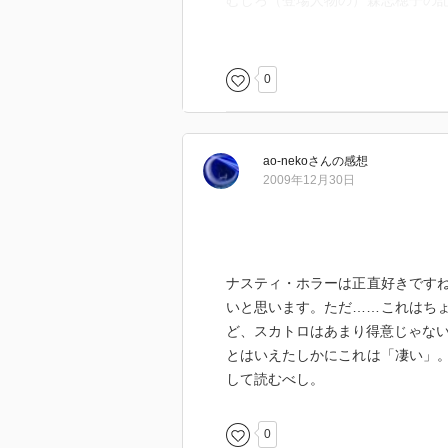
むしろ（登場人物の）森志穂子の
凄まじいいじめ描写に通じるもの
ラストの一気の展開には一瞬ぽか
0
ｗ
ao-neko
さん
の感想
2009年12月30日
ナスティ・ホラーは正直好きです
いと思います。ただ……これはち
ど、スカトロはあまり得意じゃな
とはいえたしかにこれは「凄い」
して読むべし。
0