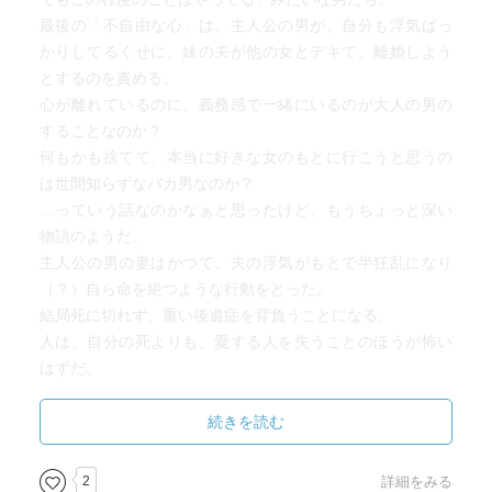
最後の「不自由な心」は、主人公の男が、自分も浮気ばっ
かりしてるくせに、妹の夫が他の女とデキて、離婚しよう
とするのを責める。
心が離れているのに、義務感で一緒にいるのが大人の男の
することなのか？
何もかも捨てて、本当に好きな女のもとに行こうと思うの
は世間知らずなバカ男なのか？
…っていう話なのかなぁと思ったけど、もうちょっと深い
物語のようだ。
主人公の男の妻はかつて、夫の浮気がもとで半狂乱になり
（？）自ら命を絶つような行動をとった。
結局死に切れず、重い後遺症を背負うことになる。
人は、自分の死よりも、愛する人を失うことのほうが怖い
はずだ。
愛を失うのが怖くて、自分の命を絶つことで相手の中に自
分を永遠に生きさせようとする行為は、たとえ自分の浮気
続きを読む
が原因でそんなことになったとしても、彼にはどうしても
許せない行為に思えた。
2
詳細をみる