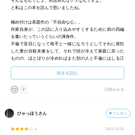
そんなもんでしょ。所詮みんなゲスなんですよ。
と私はこの本を読んで思いましたね。
極め付けは表題作の「不自由な心」。
作家自身が、この話に入り込みやすくするために前の四編
を書いたっていうぐらいの渾身作。
不倫で盲目になって相手と一緒になろうとしてそれに発狂
した妻が自殺未遂をして、それで頭が冷えて家庭に戻った
ものの、ほとぼりが冷めればまた別の人と不倫にはしる江
川。
妹の旦那がかつての自分と同じように不倫の果てに離婚し
続きを読む
ようとするのを引き留めるが、なんの説得力もナシ。妹の
旦那に説教した内容ぜんぶ江川本人が自分に言い聞かせて
2
詳細をみる
きただけの薄っぺらいものだ。
半身不随になってしまった妻を石塊呼ばわりまでして、あ
のとき死んでしまったら良かったのにだなんて、クズすぎ
ひゃっほうさん
フォロー
て言葉がでてこない。
こういうタイプの人間は本当の意味で誰かを愛することな
4
2022.10.10
んてできやしないんだ。結局自分のことしか愛せない。