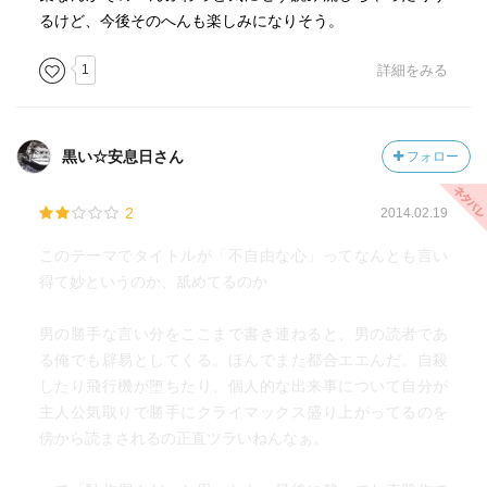
るけど、今後そのへんも楽しみになりそう。
1
詳細をみる
黒い☆安息日さん
フォロー
2
2014.02.19
このテーマでタイトルが「不自由な心」ってなんとも言い
得て妙というのか、舐めてるのか
男の勝手な言い分をここまで書き連ねると、男の読者であ
る俺でも辟易としてくる。ほんでまた都合エエんだ。自殺
したり飛行機が堕ちたり、個人的な出来事について自分が
主人公気取りで勝手にクライマックス盛り上がってるのを
傍から読まされるの正直ツラいねんなぁ。