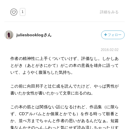
1
詳細をみる
juliesbooklogさん
フォロー
2016.02.02
作者の精神性に上手くついていけず、評価なし。しかしあ
とがき（あとがきにかて）がこの本の意義を雄弁に語って
いて、ようやく腹落ちした気持ち。
この前に向田邦子と辻仁成を読んでたけど、やっぱ男性が
書いたか女性が書いたかって文章に出るのね。
この本の筋とは関係ない話になるけれど、作品集（に限ら
ず、CDアルバムとか個展とかでも）を作る時って順番と
か、並べ方までちゃんと作者の思いがあるんだなぁ。短篇
集なんかそのへんふわっと気にせず読み流しちゃったりす