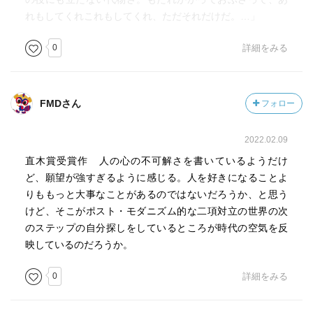
■水の年輪
れもしてくれこれもしてくれ、ただそれだけだ。…」
余命を宣告されて、仕事も家族も捨てて、昔好きだった人
0
詳細をみる
に会いに行くお話。
結局会えないのだけれど。
自分に酔いすぎな感じもしたけれど、ラストは嫌いじゃな
FMDさん
フォロー
い。
2022.02.09
しかし絵に描いたようなお金持ちホテル暮らしで笑う。白
直木賞受賞作 人の心の不可解さを書いているようだけ
石一文あるある
ど、願望が強すぎるように感じる。人を好きになることよ
りももっと大事なことがあるのではないだろうか、と思う
けど、そこがポスト・モダニズム的な二項対立の世界の次
■不自由な心
のステップの自分探しをしているところが時代の空気を反
映しているのだろうか。
最後の娘婿、啓介を叱責するシーン痛々しかったな。
啓介は啓介ですごかったけど。
0
詳細をみる
「どうして愛し合ってもいないのに一緒に暮らさなきゃい