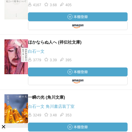
4167
3.68
405
ほかならぬ人へ (祥伝社文庫)
白石一文
3779
3.39
395
一瞬の光 (角川文庫)
白石一文 角川書店装丁室
3249
3.48
353