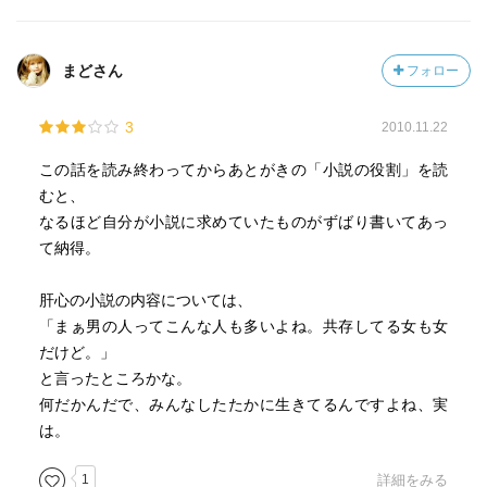
「死」を意識するほどの状況に陥った時思い浮かべるのは
誰か。その時必要な人は誰か。
まどさん
フォロー
この小説の中では、死を目前にした男たちが、最期の時を
目前に控え、妻ではない他の女性を強く想う様が描かれ
3
2010.11.22
る。
結局愛というのは変化の激しいものなのだろうか。それと
この話を読み終わってからあとがきの「小説の役割」を読
も人間の性質が私たちの考えている以上に荒々しく、波間
むと、
を揺さぶる地平線のごとく安定しないものなのか。
なるほど自分が小説に求めていたものがずばり書いてあっ
やれやれ。まだ若造の私には難しすぎるテーマである。で
て納得。
もたとえ年齢を重ねても分からないのかもな。
肝心の小説の内容については、
私が思うに白石さんが不倫している男性(皆一様に悪気がな
「まぁ男の人ってこんな人も多いよね。共存してる女も女
い)を頻繁に描くのには、人間存在の不可思議や男と女の愛
だけど。」
の終着点など、とにかく様々な事柄に言及したいとの理由
と言ったところかな。
からなのだろう。そういう観点から見ると、白石さんの小
何だかんだで、みんなしたたかに生きてるんですよね、実
説の中では人の「弱さ」や「意地」がハッキリと映し出さ
は。
れる場面に何度も遭遇する。こちらが恥ずかしくなってし
まうような屁理屈に屁理屈を上乗せした論理。大人だから
1
詳細をみる