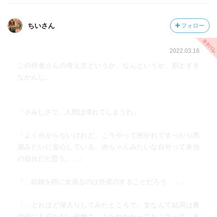
でも恵理に感情移入してしまうとしんどい。
ちいさん
フォロー
■卵の夢
2022.03.16
これはなんかちょっと切なかった。
この作者さんの考え方というか、なんというか、割とすき
所詮、一人きり平凡に生きていくだけ。
なかんじ。
■夢の空
「さみしさで、人間は壊れてしまうわ」
「私、ずっと待ってるから。ずっとずっと待ってるから」
「よく分からないけれど、こうやって抱かれてすっかり馬
墜落しそうな飛行機の中から、昔の不倫相手に電話をかけ
鹿みたいに安心している、赤ちゃんみたいな自分って本当
る話。
の自分だと思う。…」
死の間際に云々、というのはある意味身勝手だなと思った
「…結婚を餌に女漁るのは外道のすることだろう。…」
りした。
「…どれほど深入りしてみたところで、女なんて結局は糞
の役にも立たない代物さ。もたれかかっておぶさって、あ