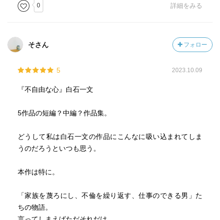
0
詳細をみる
そさん
フォロー
5
2023.10.09
『不自由な心』白石一文
5作品の短編？中編？作品集。
どうして私は白石一文の作品にこんなに吸い込まれてしま
うのだろうといつも思う。
本作は特に。
「家族を蔑ろにし、不倫を繰り返す、仕事のできる男」た
ちの物語。
言ってしまえばただそれだけ。