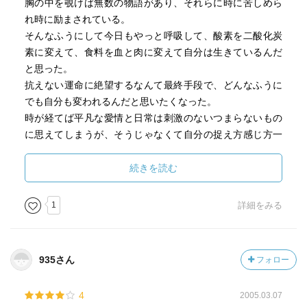
胸の中を覗けば無数の物語があり、それらに時に苦しめら
れ時に励まされている。
そんなふうにして今日もやっと呼吸して、酸素を二酸化炭
素に変えて、食料を血と肉に変えて自分は生きているんだ
と思った。
抗えない運命に絶望するなんて最終手段で、どんなふうに
でも自分も変われるんだと思いたくなった。
時が経てば平凡な愛情と日常は刺激のないつまらないもの
に思えてしまうが、そうじゃなくて自分の捉え方感じ方一
つで
同じ相手と無数に枝分かれが出来る。
続きを読む
白石さんが書いたこの小説は苦しいほど哀しいが私はそう
信じたい。
1
詳細をみる
935さん
フォロー
4
2005.03.07