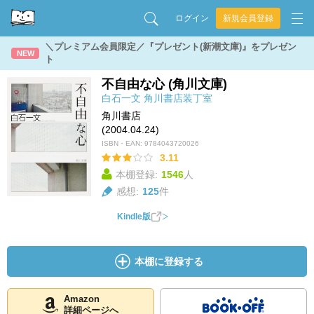
ログイン
新規会員登録
＼プレミアム会員限定／『プレゼント(新潮文庫)』をプレゼン
NEW
ト
不自由な心 (角川文庫)
白石一文
角川書店装丁室
角川書店
(2004.04.24)
ISBN・EAN:
9784043720026
3.11
本棚登録:
1546
人
感想:
125
件
Kindle版
本棚に登録する
Amazon
詳細ページへ