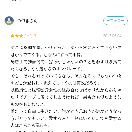
愛と死を描く白石一文の他の作品にも通じる、なかなか深
いストーリーだと思った。
つづきさん
フォロー
3
2017.06.04
すこぶる胸糞悪い小説だった。次から次にろくでもない男
ばかりでてくる。ちなみにすべて不倫。
身勝手で独善的で、ばっかじゃないの？と思わず吐き捨て
たくなるような愚かさのオンパレード。
でも、それを知っていてもなお、そんなろくでもない生物
をどこか愛おしく思えてしまうのは何故だろう。
既婚男性と尻軽独身女性の組み合わせばかりだからありき
たりでチープに感じてしまうけれど、男も女も似たような
ものかもしれない。
誰だって自由に生きたい。誰がどう思おうが誰がどうなろ
うがどうでもいい。愛する人と一緒にいたい。でも愛する
人はころころ変わる。