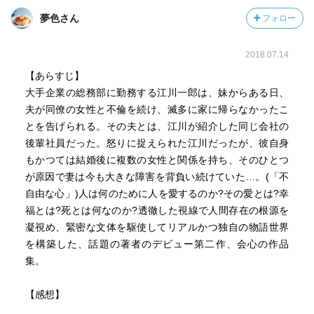
したたかさの対極にいると私は思ってます。
夢色さん
フォロー
だから、不倫相手にしかなれない、と。
2018.07.14
もう少し、白石氏の作品を読んでみようと思います。
【あらすじ】
大手企業の総務部に勤務する江川一郎は、妹からある日、
夫が同僚の女性と不倫を続け、滅多に家に帰らなかったこ
とを告げられる。その夫とは、江川が紹介した同じ会社の
後輩社員だった。怒りに捉えられた江川だったが、彼自身
もかつては結婚後に複数の女性と関係を持ち、そのひとつ
が原因で妻は今も大きな障害を背負い続けていた…。(「不
自由な心」)人は何のために人を愛するのか?その愛とは?幸
福とは?死とは何なのか?透徹した視線で人間存在の根源を
凝視め、緊密な文体を駆使してリアルかつ独自の物語世界
を構築した、話題の著者のデビュー第二作、会心の作品
集。
【感想】