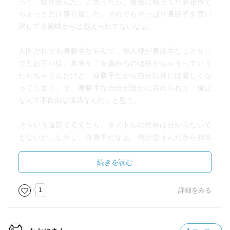
って「駄作掴んだ」と思ったら、最後に載ってた表題作で
ちょっとだけ盛り返した。それでもやっぱり身勝手を言い
訳してる範疇からは越えられてないなぁ。
人間だれでも身勝手なもんで、他人様が身勝手なことをし
てもお互い様、本来そこを責めるのは筋がちゃうっていう
たらちゃうんだけど、身勝手だから自分以外には厳しくな
ってしまう。で、身勝手な自分が誰かに責められて「俺は
なんて不自由な境遇なんだ」と思う。
そういう道筋で考えたら、タイトルの意味は分からないで
もないが…しかし、身勝手だなぁ、俺が思うんだから相当
身勝手だ。
続きを読む
1
詳細をみる