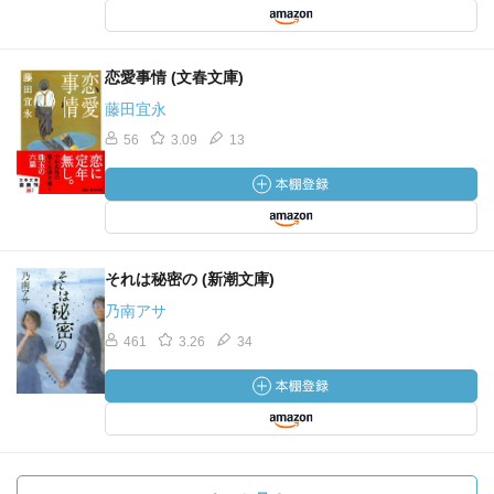
恋愛事情 (文春文庫)
藤田宜永
56
3.09
13
それは秘密の (新潮文庫)
乃南アサ
461
3.26
34