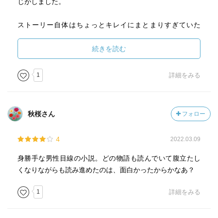
じがしました。
ストーリー自体はちょっとキレイにまとまりすぎていた
り、都合よく進みすぎたりしていますが各作品の途中で描
かれる男性の心理描写は、理解も共感もできないけど、
続きを読む
「違うでしょう」と否定もできないものでした。
1
詳細をみる
人間なんて、特に愛をメインにした感情なんて、「これ」
という形はなくて、小説１つで答えが描き出せるわけもな
く、そういうグチャグチャとしたものなんだよ、というこ
秋桜さん
フォロー
とを顕にした一冊かと思います。
4
2022.03.09
一方、「不自由な心」で主人公が語る「結婚」や、主人公
が考える「死」については新鮮でありながらも、共感しま
身勝手な男性目線の小説。どの物語も読んでいて腹立たし
した。
くなりながらも読み進めたのは、面白かったからかなあ？
余談ですが、この作品に出てくる女性が従順すぎる／天使
1
詳細をみる
のようだというレビューを散見しましたが、
不倫相手になる女性って、世間が思うよりうんと従順で、