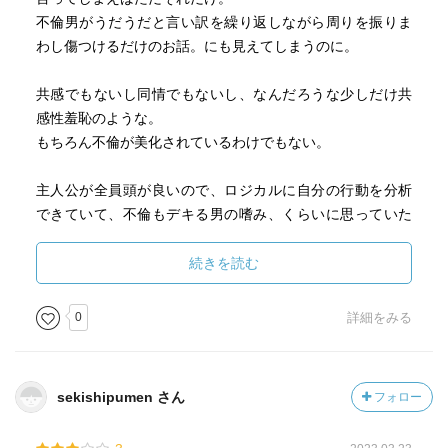
不倫男がうだうだと言い訳を繰り返しながら周りを振りま
わし傷つけるだけのお話。にも見えてしまうのに。
共感でもないし同情でもないし、なんだろうな少しだけ共
感性羞恥のような。
もちろん不倫が美化されているわけでもない。
主人公が全員頭が良いので、ロジカルに自分の行動を分析
できていて、不倫もデキる男の嗜み、くらいに思っていた
はずなのに、突然「真実の愛」のようなものに目覚めてし
まい、ぐるぐる論理破綻していく。
続きを読む
それを認められない様が一周回って可愛く見えてくる。
理性的なはずだったのに、欲望に囚われてだんだん身動き
0
詳細をみる
が取れなくなっていく。
とにかく読み進める手が止まらない。
人間はエゴの塊です。
sekishipumen さん
フォロー
でもやっぱり主人公の不倫男全員自分勝手すぎて子どもす