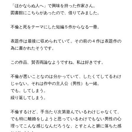
社会的に理性的に生きていかんとするならば、不自由な心
「ほかならぬ人へ」で興味を持った作家さん。
をどうにかなだめすかして飼いならして、押し込めて、な
図書館にこちらがあったので、借りてみました。
んなら首を捻り上げて、そうやってやっていかなきゃなら
ないんだ。
不倫と死をテーマにした短編５作からなる一冊。
表題作は最後に収められていて。その前の４作は表題作の
為に書かれたそうです。
この作品、賛否両論なようですね。私は好きです。
不倫が悪いことなのは分かっていて、したくてしてるわけ
じゃない。それは作中の主人公（男性）も一緒。
でも。してしまう。
繰り返してしまう。
不倫するけど、手当たり次第遊んでいるわけじゃなくて、
でも特に離婚をしようと思っているわけでもない男性の心
理ってこんな感じなんだろうな、とすとんと腑に落ちた感