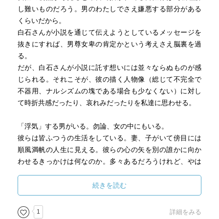
し難いものだろう。男のわたしでさえ嫌悪する部分がある
くらいだから。
白石さんが小説を通じて伝えようとしているメッセージを
抜きにすれば、男尊女卑の肯定かという考えさえ脳裏を過
る。
だが、白石さんが小説に託す想いには並々ならぬものが感
じられる。それこそが、彼の描く人物像（総じて不完全で
不器用、ナルシズムの塊である場合も少なくない）に対し
て時折共感だったり、哀れみだったりを私達に思わせる。
「浮気」する男がいる。勿論、女の中にもいる。
彼らは皆ふつうの生活をしている。妻、子がいて傍目には
順風満帆の人生に見える。彼らの心の矢を別の誰かに向か
わせるきっかけは何なのか。多々あるだろうけれど、やは
り人間の弱さこそが決定的な理由と言えるのであろう。
私たちは弱い。圧倒的に弱い。
続きを読む
助けが必要でぬくもりや潤いがなければ生きていくことは
難しい。
1
詳細をみる