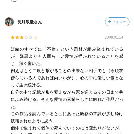
こそ素直になれないのが人間の性。
何年かしたらもう一度読み返してみようと思う。何かが掴
長月浪漫さん
フォロー
める気がする。
3
2009.01.14
短編のすべてに「不倫」という題材が組み込まれている
が、嫌悪よりも人間らしい愛情が描かれていることを感
じ、深く響いた。
例えばもう二度と繋がることの出来ない相手でも（今現在
傍らにいる人であれば尚いいが）、心の中に優しい傷とな
って生き続ける。
自分の中で記憶が形を変えながら死を迎えるその日まで共
に歩み続ける。そんな愛情の素晴らしさに触れた作品だっ
た。
この作品を読んでいると己にあった既存の常識が少し砕け
破壊されたように思う。
個体で生まれて個体で死んでいくのには変わりがないが、