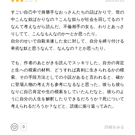
3
2023.03.23
ぎてムカつく。叫び出したくなる。
すごい自己中で身勝手なおっさんたちの話ばかりで、世の
＊
中こんな奴ばかりなの？こんな奴らが社会を回してるの？
なんて考えながら読んだ。不倫相手の女も、わりとあっさ
■天気雨
りしてて、こんなもんなのか〜とか思ったり。
これは流石に胸糞悪かった。
自分のせいで自殺未遂した女に対して、自分を縛り付ける
ストーリーとしてはちょうどいい、ハッピーエンドという
卑劣な奴と思うなんて、なんなの？とか思ったり。
かハッピーな未来を予感させる感じで終わってるけどしん
どすぎるよね何これ舐めとんのか
でも、作者のあとがきを読んでスッキリした。自分の肯定
と生への模索の材料、どうすれば真剣に生きられるかの模
「自分の心に真っ正直になる」ことを守り通す覚悟、それ
索、その手段方法としての小説があると言われると、確か
はわかる。ぜひそうしてほしい。
に登場人物の考え方も参考になるなと思った。彼らも彼ら
「どうしても恵理を失うわけには行かなかった。」それも
なりに自己肯定や生の模索をしていたんだなと。彼らのよ
わかる。
うに自分の人生を解釈したりできるだろうか？死について
考えられるだろうか？などと、読後に振り返ってみた。
でもこの物語に描かれていない未来で、野島はきっと今ま
でみたいに奥さんと恵理とどっちつかずでうだうだするん
だろうなと思う。
0
詳細をみる
野島の言うこともわかるよ。とてもよくわかる。