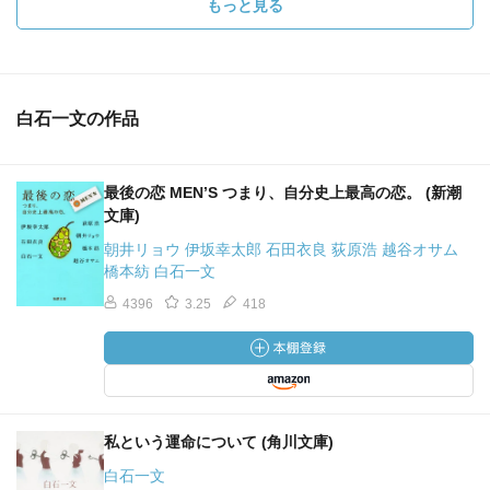
もっと見る
白石一文の作品
最後の恋 MEN’S つまり、自分史上最高の恋。 (新潮
文庫)
朝井リョウ 伊坂幸太郎 石田衣良 荻原浩 越谷オサム
橋本紡 白石一文
4396
3.25
418
私という運命について (角川文庫)
白石一文