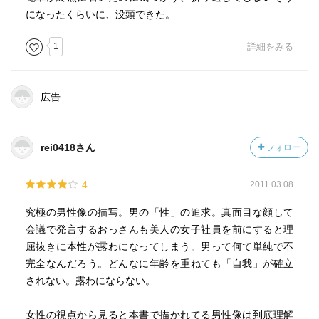
になったくらいに、没頭できた。
1
詳細をみる
広告
rei0418さん
フォロー
4
2011.03.08
究極の男性像の描写。男の「性」の追求。真面目な顔して
会議で発言するおっさんも美人の女子社員を前にすると理
屈抜きに本性が露わになってしまう。男って何て単純で不
完全なんだろう。どんなに年齢を重ねても「自我」が確立
されない。露わにならない。
女性の視点から見ると本書で描かれてる男性像は到底理解