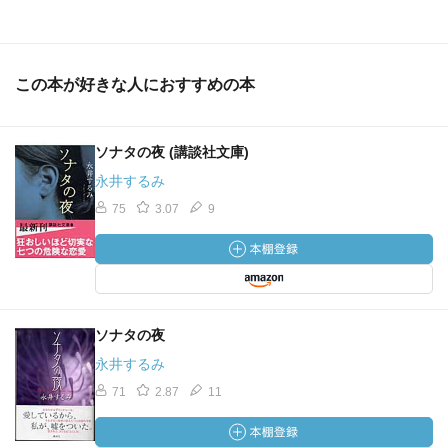
この本が好きな人におすすめの本
ソナタの夜 (講談社文庫)
永井するみ
75
3.07
9
ソナタの夜
永井するみ
71
2.87
11