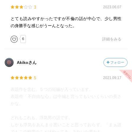
3
2023.06.07
とても読みやすかったですが不倫の話が中心で、少し男性
の身勝手な感じがうーんとなった。
6
詳細をみる
Akikoさん
フォロー
5
2021.09.17
表題作を含む、５つの短編が入っています。
表題作「不自由な心」は中編と言ってもいいくらいの長さ
かな。
どれもこれも、浮気男の話です。
しかも浮気をあんまり悪いことと思っておらず、「まぁ誰
でもこの程度のことはやってる」みたいな男たち。