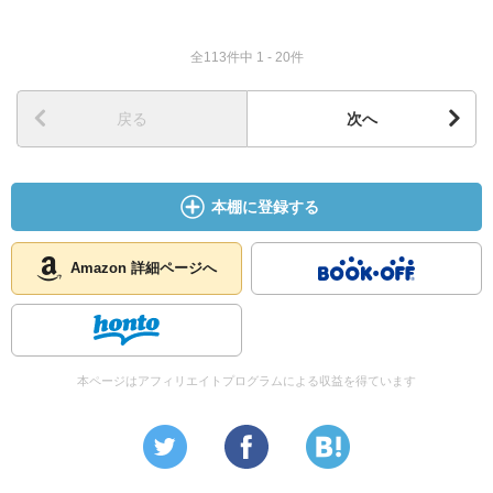
けないんだよ。どうしてそんな相手と子供作らなきゃいけ
ないんだよ。」
全113件中 1 - 20件
「人間はもっと自由だよ。真から惚れた人のためなら何だ
って捨てられるんだよ。」
戻る
次へ
本棚に登録する
Amazon 詳細ページへ
本ページはアフィリエイトプログラムによる収益を得ています