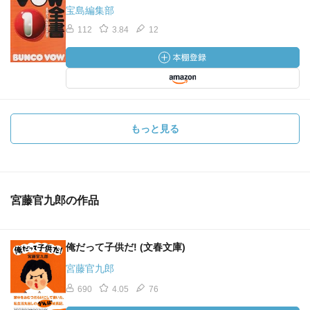
宝島編集部
112
3.84
12
もっと見る
宮藤官九郎の作品
俺だって子供だ! (文春文庫)
宮藤官九郎
690
4.05
76