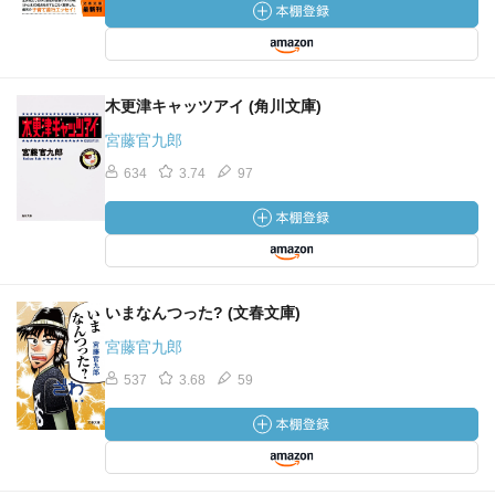
木更津キャッツアイ (角川文庫)
宮藤官九郎
634
3.74
97
いまなんつった? (文春文庫)
宮藤官九郎
537
3.68
59