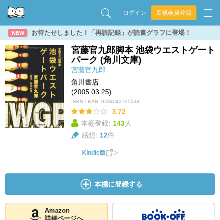
ログイン
新規会員登録
お待たせしました！「再読記録」が読書グラフに登場！
NEW
宮藤官九郎脚本 池袋ウエストゲート
パーク (角川文庫)
宮藤官九郎
角川書店
(2005.03.25)
ISBN・EAN:
9784043725038
3.72
本棚登録:
143
人
感想:
12
件
Kindle版
本棚に登録する
Amazon
詳細ページへ