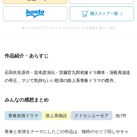
購入ストア一覧
本ページはアフィリエイトプログラムによる収益を得ています
作品紹介・あらすじ
石田衣良原作・堤幸彦演出・宮藤官九郎初連ドラ脚本・深夜再放送
の帝王、マジで気持ちいい怒濤の路上系青春ドラマの傑作。
みんなの感想まとめ
青春友情ドラマ
路上系物語
クドカンユーモア
...他7件
青春と友情をテーマにしたこの作品は、独特のセリフ回しやキャ