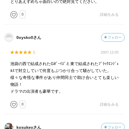
とりあえずめちゃ面白いので絶対見てください。
0
詳細をみる
0oysko0さん
フォロー
5
2007.12.05
池袋の西で結成されたGﾎﾞｰｲｽﾞと東で結成されたﾌﾞﾗｯｸｴﾝｼﾞｪ
ﾙｽで対立していて何度もぶつかり合って騒がしていた。
様々な奇怪な事件があり仲間同士で助け合いとても楽しい
物語！
ドラマの出演者も豪華です。
0
詳細をみる
kosukeyさん
フォロー