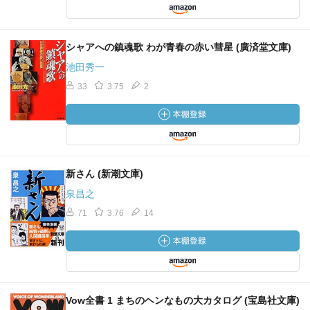
シャアへの鎮魂歌 わが青春の赤い彗星 (廣済堂文庫)
池田秀一
33
3.75
2
新さん (新潮文庫)
泉昌之
71
3.76
14
Vow全書 1 まちのヘンなもの大カタログ (宝島社文庫)