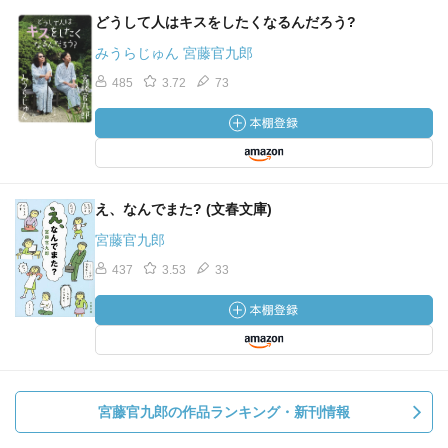
どうして人はキスをしたくなるんだろう?
みうらじゅん 宮藤官九郎
485
3.72
73
え、なんでまた? (文春文庫)
宮藤官九郎
437
3.53
33
宮藤官九郎の作品ランキング・新刊情報