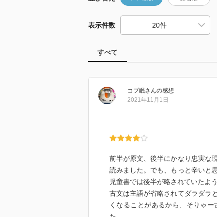
表示件数
すべて
コプ眠
さん
の感想
2021年11月1日
前半が原文、後半にかなり忠実な
読みました。でも、もっと辛いと
児童書では後半が略されていたよ
古文は主語が省略されてダラダラ
くなることがあるから、そりゃー
た。