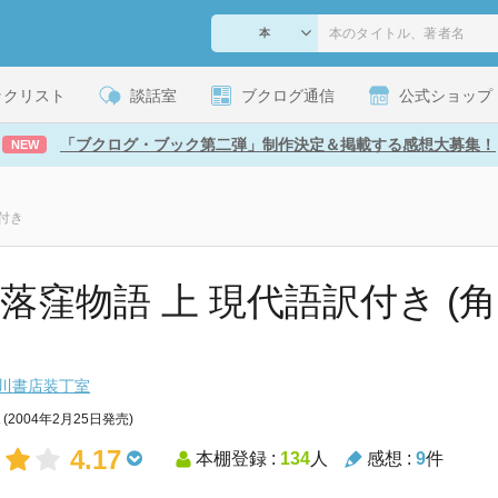
ックリスト
談話室
ブクログ通信
公式ショップ
「ブクログ・ブック第二弾」制作決定＆掲載する感想大募集！
NEW
訳付き
 落窪物語 上 現代語訳付き 
川書店装丁室
(2004年2月25日発売)
4.17
本棚登録 :
134
人
感想 :
9
件