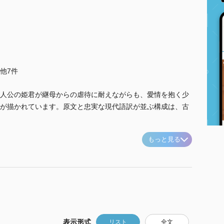
..他7件
人公の姫君が継母からの虐待に耐えながらも、愛情を抱く少
が描かれています。原文と忠実な現代語訳が並ぶ構成は、古
もっと見る
表示形式
リスト
全文