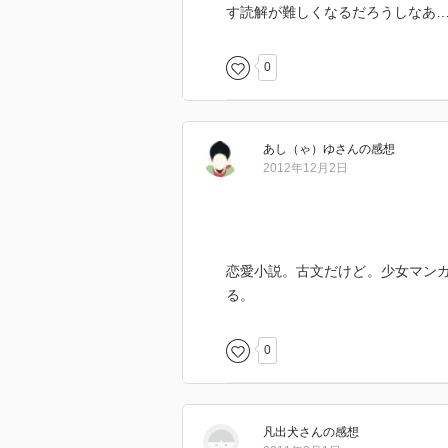
す読解が難しくなるだろうしなあ
0
あし（ゃ）ゆ
さん
の感想
2012年12月2日
恋愛小説。古文だけど。少女マン
る。
0
凡出犬
さん
の感想