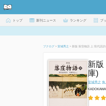
トップ
新刊ニュース
ランキング
ブ
ブクログ
>
室城秀之
>
新版 落窪物語 上 現代語
新版
庫)
室城秀之
角
KADOKAWA