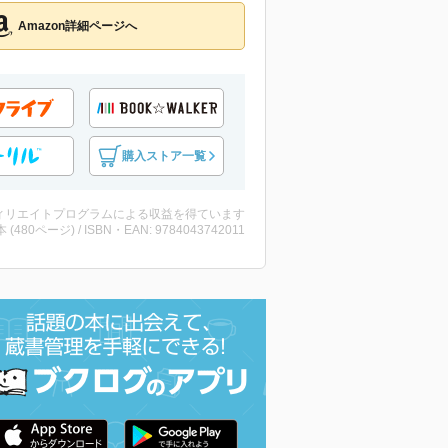
Amazon詳細ページへ
購入ストア一覧
ィリエイトプログラムによる収益を得ています
・本 (480ページ) / ISBN・EAN: 9784043742011