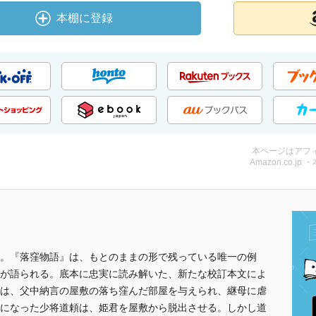
本棚に登録
本ページはアフ
Amazon.co.jp 
。『落窪物語』は、もとのままの形で残っている唯一の例
が語られる。底本に忠実に読み解いた、新たな校訂本文によ
は、父中納言の屋敷の落ち窪んだ部屋を与えられ、継母に虐
になった少将道頼は、姫君を屋敷から脱出させる。しかし道