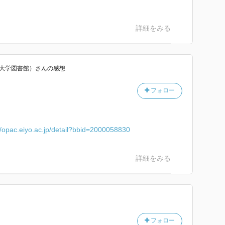
詳細をみる
養大学図書館）
さん
の感想
フォロー
//opac.eiyo.ac.jp/detail?bbid=2000058830
詳細をみる
フォロー