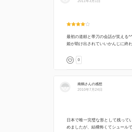
2011年3月1日
最初の道頼と帯刀の会話が笑える^
姫が助け出されていいかんじに終
0
南鶴
さん
の感想
2010年7月24日
日本で唯一完璧な形として残ってい
めましたが、結構怖くてシュール