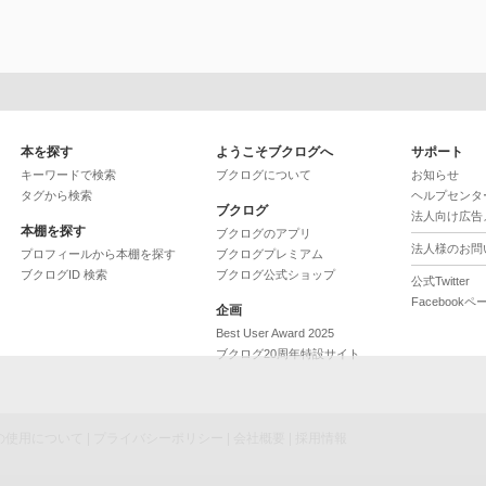
本を探す
ようこそブクログへ
サポート
キーワードで検索
ブクログについて
お知らせ
タグから検索
ヘルプセンタ
ブクログ
法人向け広告
本棚を探す
ブクログのアプリ
法人様のお問
プロフィールから本棚を探す
ブクログプレミアム
ブクログID 検索
ブクログ公式ショップ
公式Twitter
Facebookペ
企画
Best User Award 2025
ブクログ20周年特設サイト
ieの使用について
|
プライバシーポリシー
|
会社概要
|
採用情報