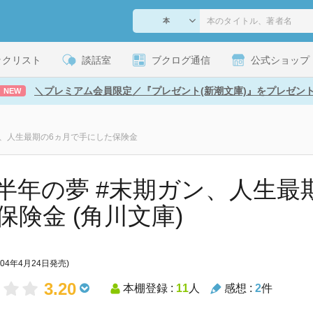
ックリスト
談話室
ブクログ通信
公式ショップ
＼プレミアム会員限定／『プレゼント(新潮文庫)』をプレゼン
NEW
ン、人生最期の6ヵ月で手にした保険金
半年の夢 #末期ガン、人生最
保険金 (角川文庫)
004年4月24日発売)
3.20
本棚登録 :
11
人
感想 :
2
件