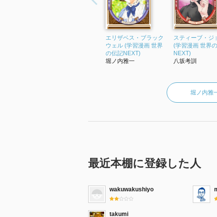
エリザベス・ブラック
スティーブ・ジ
ウェル (学習漫画 世界
(学習漫画 世界
の伝記NEXT)
NEXT)
堀ノ内雅一
八坂考訓
堀ノ内雅
最近本棚に登録した人
wakuwakushiyo
takumi