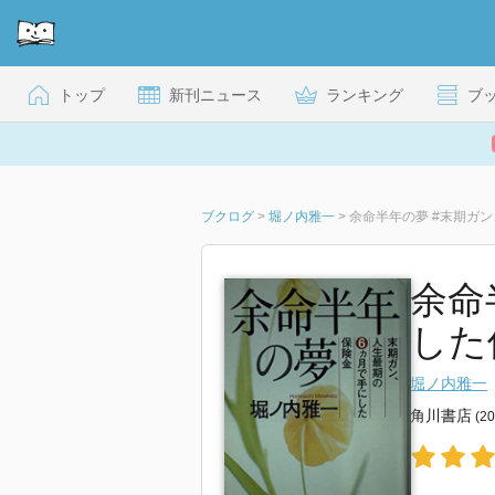
トップ
新刊ニュース
ランキング
ブ
ブクログ
>
堀ノ内雅一
>
余命半年の夢 #末期ガ
余命
した
堀ノ内雅一
角川書店
(2