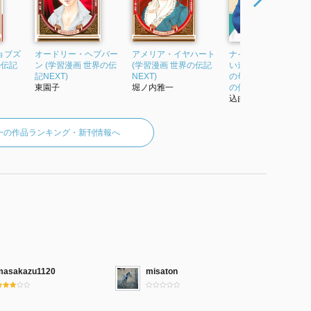
ョブズ
オードリー・ヘプバー
アメリア・イヤハート
ナイチンゲール 新し
の伝記
ン (学習漫画 世界の伝
(学習漫画 世界の伝記
い道を切り開いた看
記NEXT)
NEXT)
の母 学習まんが 世界
東園子
堀ノ内雅一
の伝記NEXT...
込由野しほ
一の作品ランキング・新刊情報へ
masakazu1120
misaton