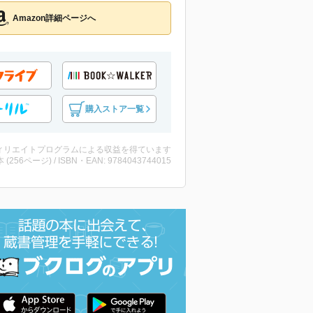
Amazon詳細ページへ
購入ストア一覧
ィリエイトプログラムによる収益を得ています
・本 (256ページ) / ISBN・EAN: 9784043744015