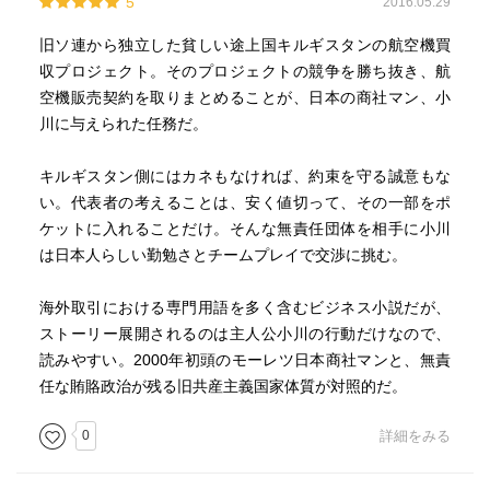
5
2016.05.29
旧ソ連から独立した貧しい途上国キルギスタンの航空機買
収プロジェクト。そのプロジェクトの競争を勝ち抜き、航
空機販売契約を取りまとめることが、日本の商社マン、小
川に与えられた任務だ。
キルギスタン側にはカネもなければ、約束を守る誠意もな
い。代表者の考えることは、安く値切って、その一部をポ
ケットに入れることだけ。そんな無責任団体を相手に小川
は日本人らしい勤勉さとチームプレイで交渉に挑む。
海外取引における専門用語を多く含むビジネス小説だが、
ストーリー展開されるのは主人公小川の行動だけなので、
読みやすい。2000年初頭のモーレツ日本商社マンと、無責
任な賄賂政治が残る旧共産主義国家体質が対照的だ。
0
詳細をみる