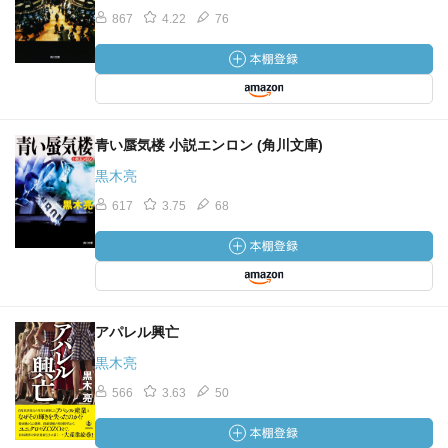
867
4.22
76
青い蜃気楼 小説エンロン (角川文庫)
黒木亮
617
3.75
68
アパレル興亡
黒木亮
566
3.63
50