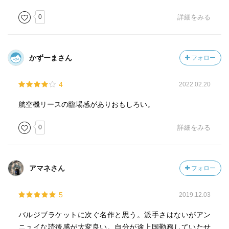
0
詳細をみる
かずーまさん
フォロー
4
2022.02.20
航空機リースの臨場感がありおもしろい。
0
詳細をみる
アマネさん
フォロー
5
2019.12.03
バルジブラケットに次ぐ名作と思う。派手さはないがアン
ニュイな読後感が大変良い。自分が途上国勤務していたせ