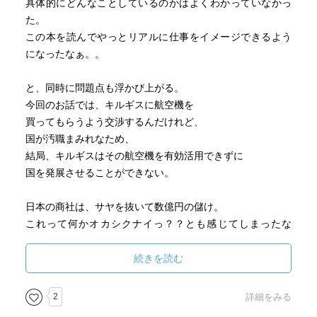
具体的にどんなことしているのかはよくわかっていなかっ
た。
この本を読んでやっとリアルに仕事をイメージできるよう
になったなぁ。。
と、同時に問題点も浮かび上がる。
今回のお話では、キルギスに航空機を
買ってもらうよう交渉するんだけれど、
国が汚職まみれなため、
結局、キルギスはその航空機を有効活用できずに
国を発展させることができない。
日本の商社は、サヤを抜いて数億円の儲け。
これって何かオカシクナイっ？？とも感じてしまったな
ぁ。。
キルギスの貧困層のお金が先進国の商社と
続きを読む
キルギスの一部の既得権層に行ってしまっちゃうんだか
ら。
2
詳細をみる
貧困層はやってらんないよね。。