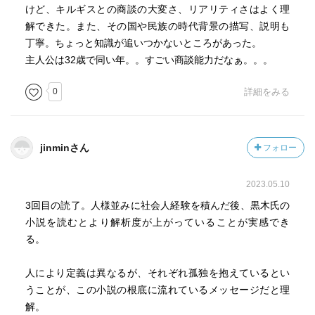
けど、キルギスとの商談の大変さ、リアリティさはよく理
解できた。また、その国や民族の時代背景の描写、説明も
丁寧。ちょっと知識が追いつかないところがあった。
主人公は32歳で同い年。。すごい商談能力だなぁ。。。
0
詳細をみる
jinminさん
フォロー
2023.05.10
3回目の読了。人様並みに社会人経験を積んだ後、黒木氏の
小説を読むとより解析度が上がっていることが実感でき
る。
人により定義は異なるが、それぞれ孤独を抱えているとい
うことが、この小説の根底に流れているメッセージだと理
解。