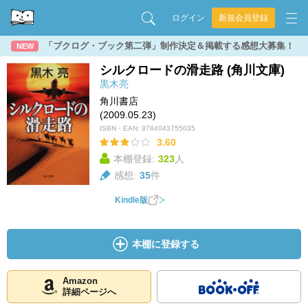
ログイン
新規会員登録
「ブクログ・ブック第二弾」制作決定＆掲載する感想大募集！
NEW
シルクロードの滑走路 (角川文庫)
黒木亮
角川書店
(2009.05.23)
ISBN・EAN:
9784043755035
3.60
本棚登録:
323
人
感想:
35
件
Kindle版
本棚に登録する
Amazon
詳細ページへ