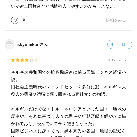
いか途上国舞台だと感情移入しやすいのかもしれない。
0
詳細をみる
skyemikanさん
フォロー
4
2019.09.15
キルギス共和国での旅客機調達に係る国際ビジネス経済小
説。
旧社会主義時代のマインドセットを多分に残すキルギス人
役人の我儘や汚職に振り回される商社マンの物語。
キルギスだけでなくトルコやロシアといった国々・地域の
歴史や、それに基づく人々の思考や行動形態も鮮やかに描
かれており、読んでいて全く飽きなかった。
国際ビジネスに疎くても、黒木亮氏の各国・地域の記述を