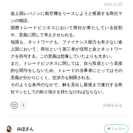
2012.12.05
途上国レバノンに航空機をリースしようと模索する商社マ
ンの物語。
国際トレードビジネスにおいて商社が果たしている役割
や、意義に関して考えさせられる。
知識も、ネットワークも、ファイナンス能力も有さない途
上国において、商社という第三者が信用と金とネットワー
クを供与する。この意義は想像していたよりも大きい。
また、トレードビジネスに関しては、自ら投資という直接
的な関与をしないため、トレードの当事者にとってはその
意義が分かりにくく、交渉力も制限される。
そのような条件のなかで、解を見出し最後まで遂行する商
社マンとしての粘り強さを持たなければならない。
1
詳細をみる
みほさん
フォロー