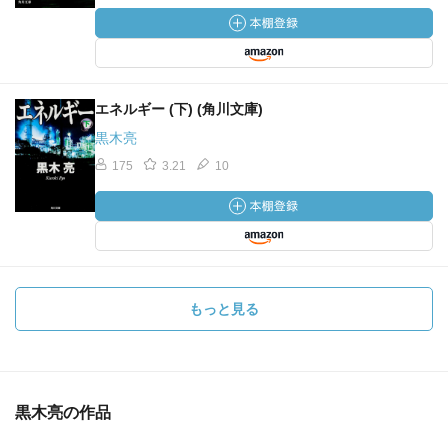
エネルギー (下) (角川文庫)
黒木亮
175
3.21
10
もっと見る
黒木亮の作品