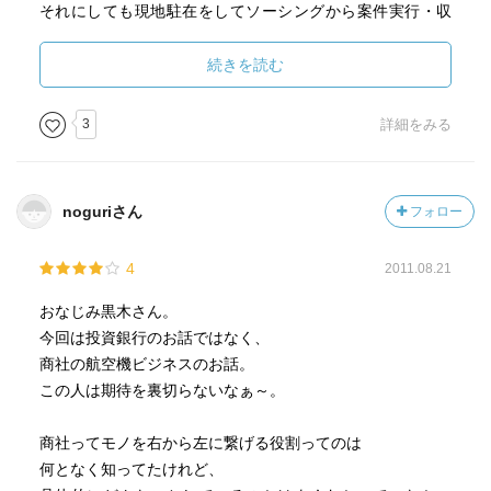
それにしても現地駐在をしてソーシングから案件実行・収
益化まで自分主体で行うのは達成感がありそう。本社でや
る仕事よりも規模感で劣る可能性はあるが、、こうした経
続きを読む
験は早ければ早いほど良いはず。
3
詳細をみる
異国の地は自分が実際に行って自分の目で見てこそ価値が
あると再認識。1度も行ったことのない国の描写を文で読ん
でもイメージが湧きづらい。実際に行ってみた後に再度読
noguriさん
フォロー
んでみたい。
4
2011.08.21
今回はクルド人がテーマに上がっていたが、人種・宗教は
必ず政治・経済イベントの背景にあるはず。これらを学ぶ
おなじみ黒木さん。
ことでニュースの裏を読むことに長けていきたい。
今回は投資銀行のお話ではなく、
商社の航空機ビジネスのお話。
この人は期待を裏切らないなぁ～。
商社ってモノを右から左に繋げる役割ってのは
何となく知ってたけれど、