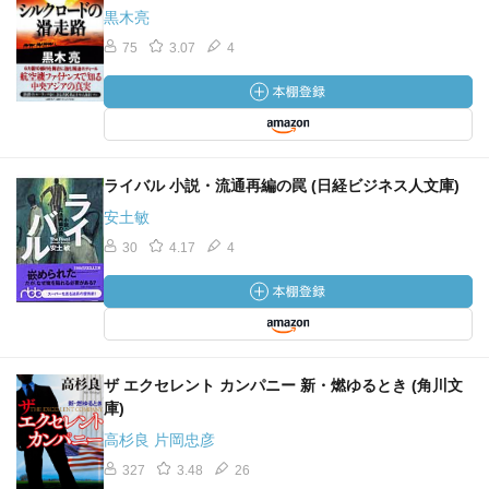
黒木亮
75
3.07
4
ライバル 小説・流通再編の罠 (日経ビジネス人文庫)
安土敏
30
4.17
4
ザ エクセレント カンパニー 新・燃ゆるとき (角川文
庫)
高杉良 片岡忠彦
327
3.48
26