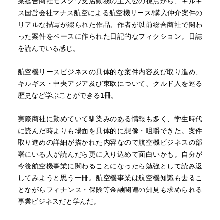
某総合商社モスクワ支店勤務の主人公の視点から、キルギ
ス国営会社マナス航空による航空機リース/購入仲介案件の
リアルな描写が綴られた作品。作者が以前総合商社で関わ
った案件をベースに作られた日記的なフィクション。日誌
を読んでいる感じ。
航空機リースビジネスの具体的な案件内容及び取り進め、
キルギス・中央アジア及び東欧について、クルド人を巡る
歴史など学ぶことができる1冊。
実際商社に勤めていて馴染みのある情報も多く、学生時代
に読んだ時よりも場面を具体的に想像・咀嚼できた。案件
取り進めの詳細が描かれた内容なので航空機ビジネスの部
署にいる人が読んだら更に入り込めて面白いかも。自分が
今後航空機事業に関わることになったら勉強として読み返
してみようと思う一冊。航空機事業は航空機知識も去るこ
とながらフィナンス・保険等金融関連の知見も求められる
事業ビジネスだと学んだ。