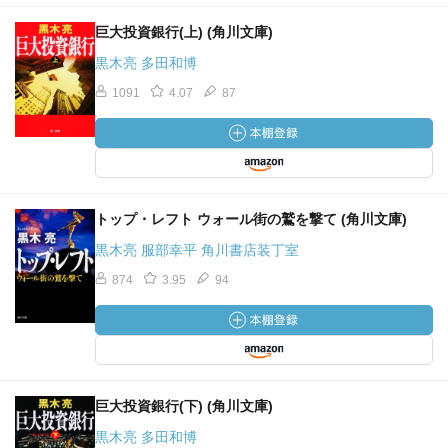
巨大投資銀行(上) (角川文庫)
黒木亮 多田和博
1091
4.07
87
トップ・レフト ウォール街の鷲を撃て (角川文庫)
黒木亮 服部幸平 角川書店装丁室
874
3.95
94
巨大投資銀行(下) (角川文庫)
黒木亮 多田和博