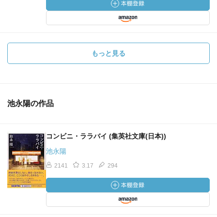
もっと見る
池永陽の作品
コンビニ・ララバイ (集英社文庫(日本))
池永陽
2141
3.17
294