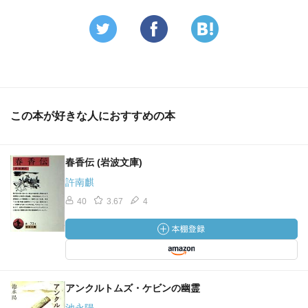
この本が好きな人におすすめの本
春香伝 (岩波文庫)
許南麒
40
3.67
4
アンクルトムズ・ケビンの幽霊