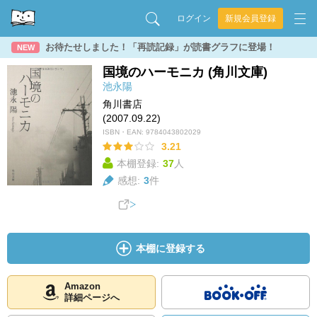
ログイン
新規会員登録
お待たせしました！「再読記録」が読書グラフに登場！
NEW
国境のハーモニカ (角川文庫)
池永陽
角川書店
(2007.09.22)
ISBN・EAN:
9784043802029
3.21
本棚登録:
37
人
感想:
3
件
本棚に登録する
Amazon
詳細ページへ