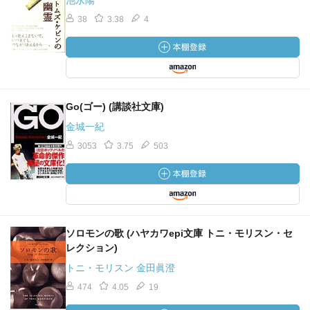
池永陽
38
3.38
4
Go(ゴー) (講談社文庫)
金城一紀
3053
3.75
503
ソロモンの歌 (ハヤカワepi文庫 トニ・モリスン・セ
レクション)
トニ・モリスン 金田眞澄
474
4.05
19