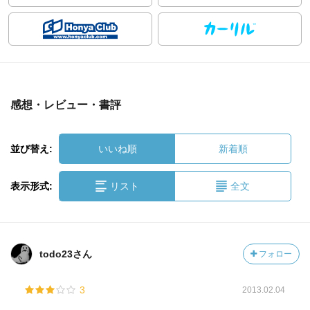
感想・レビュー・書評
並び替え:
いいね順
新着順
表示形式:
リスト
全文
todo23さん
フォロー
3
2013.02.04