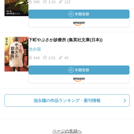
595
3.20
122
下町やぶさか診療所 (集英社文庫(日本))
池永陽
548
3.51
45
池永陽の作品ランキング・新刊情報
ページの先頭へ