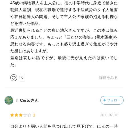
45歳の鋳物職人を主人公に、彼の中学時代に身近で起きた
朝鮮人差別、現在の職場で進行する不法就労のタイ人迫害
や在日朝鮮人の問題、そして主人公の家族の抱える軋轢な
どを描いた作品。
最近裏切られることの多い池永さんですが、この本は読み
応えがありました。ちょっと『三たびの海峡』(帚木蓬生)を
思わせる内容です。もっとも盛り沢山過ぎて焦点がぼやけ
た感じはありますが。
差別は哀しい話ですが、最後に光が見えたのは救いでし
た。
0
詳細をみる
f_Certoさん
フォロー
3
2011.07.01
自分よりも弱い人間を見つけ出して見下げて、ほんの一時