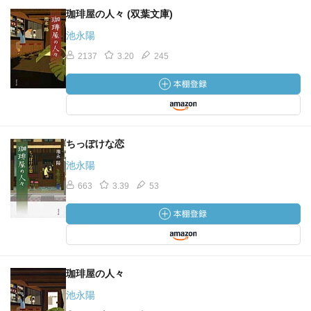
珈琲屋の人々 (双葉文庫)
池永陽
2137
3.20
245
ちっぽけな恋
池永陽
663
3.39
53
珈琲屋の人々
池永陽