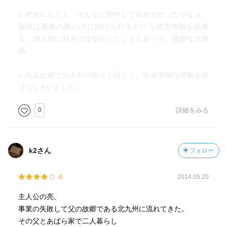
いずれにしても、そんなに熱中して読めなかったかなぁ。
最後は菜奈の親の力に助けられるという他力本願な結末
も、個人的に好みではなかったこともあって、微妙な読後
感。
いろんな点で主人公の彫りと同じく、中途半端な印象を受
けてしまいました。
0
詳細をみる
k2さん
フォロー
4
2014.05.20
主人公の亮。
事業の失敗して父の故郷である北九州に流れてきた。
その父とあばら家で二人暮らし