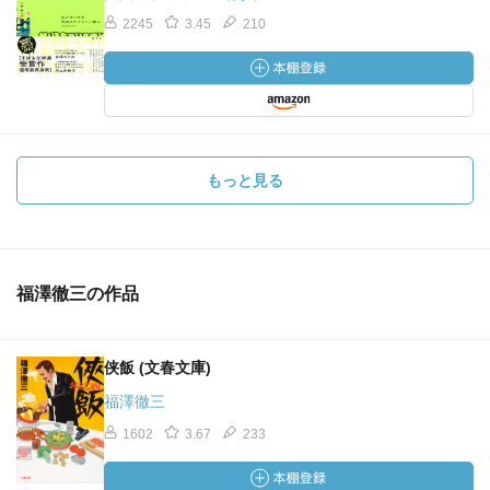
2245
3.45
210
もっと見る
福澤徹三の作品
侠飯 (文春文庫)
福澤徹三
1602
3.67
233