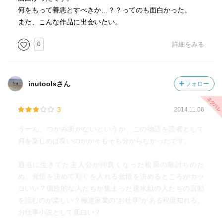
何をもって善悪とすべきか…？？ってのも面白かった。
また、こんな作品に出会いたい。
0
詳細をみる
inutoolsさん
フォロー
3
2014.11.06
うーん、つかみ所がないというか、この物語を読者として
何を楽しめば良いのかがそもそも分からなかったです。
適当に生きてた主人公が仲良くなった松原の敵討ちのた
め、覚悟を決めて彫りを入れる覚悟を決めるところがカッ
コいい？個性的な人たちが集まった速水組の人たちの言動
を読むのが楽しい？極道家業の“お仕事”がある程度知れる、
お仕事小説として面白い？