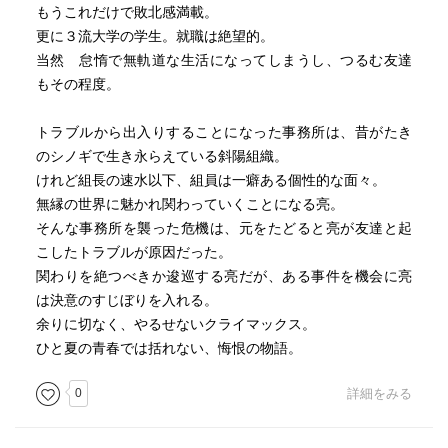
もうこれだけで敗北感満載。
更に３流大学の学生。就職は絶望的。
当然 怠惰で無軌道な生活になってしまうし、つるむ友達
もその程度。
トラブルから出入りすることになった事務所は、昔がたき
のシノギで生き永らえている斜陽組織。
けれど組長の速水以下、組員は一癖ある個性的な面々。
無縁の世界に魅かれ関わっていくことになる亮。
そんな事務所を襲った危機は、元をたどると亮が友達と起
こしたトラブルが原因だった。
関わりを絶つべきか逡巡する亮だが、ある事件を機会に亮
は決意のすじぼりを入れる。
余りに切なく、やるせないクライマックス。
ひと夏の青春では括れない、悔恨の物語。
0
詳細をみる