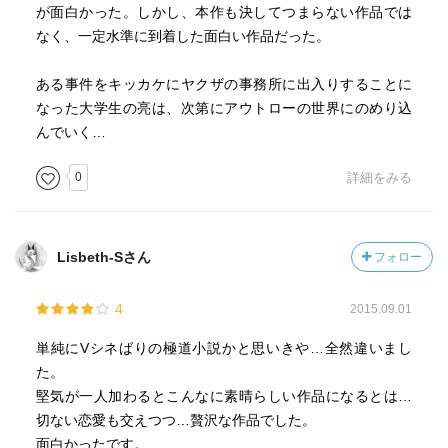
が面白かった。しかし、本作も決してつまらない作品では
なく、一定水準に到着した面白い作品だった。
ある事件をキッカケにヤクザの事務所に出入りすることに
なった大学生の亮は、次第にアウトローの世界にのめり込
んでいく…
0
詳細をみる
Lisbeth-Sさん
フォロー
4
2015.09.01
単純にVシネばりの極道小説かと思いきや…全然違いまし
た。
堅気が一人加わるとこんなに素晴らしい作品になるとは…
切ない恋愛も交えつつ…贅沢な作品でした。
面白かったです。