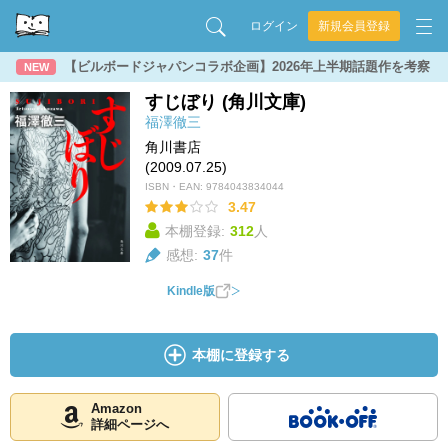
ログイン
新規会員登録
【ビルボードジャパンコラボ企画】2026年上半期話題作を考察
NEW
すじぼり (角川文庫)
福澤徹三
角川書店
(2009.07.25)
ISBN・EAN:
9784043834044
3.47
本棚登録:
312
人
感想:
37
件
Kindle版
本棚に登録する
Amazon
詳細ページへ