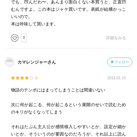
でも、凹んだわ〜。あんまり面白くない本買うと、正直凹
むんですよ。この本はジャケ買いです。表紙が結構かっこ
いいので。
本は吟味して買います。
0
詳細をみる
カマレンジャーさん
フォロー
4
2011.01.15
物語のテンポにはまってしまうことは間違いない
次に何が起こる、何が起こるという展開のせいで読むため
のキリがなくなってしまう
それはたぶん主人公が感情移入しやすいとか、設定が細か
いとか、そういうのが要因なのだろうが、それ以上に読ん