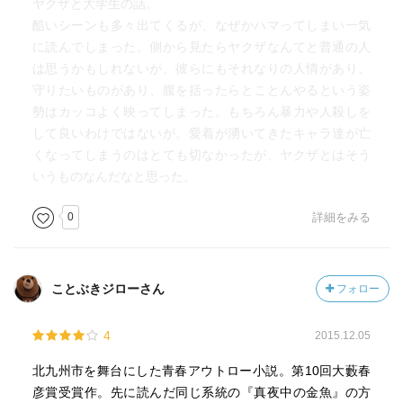
ヤクザと大学生の話。
酷いシーンも多々出てくるが、なぜかハマってしまい一気
に読んでしまった。側から見たらヤクザなんてと普通の人
は思うかもしれないが、彼らにもそれなりの人情があり、
守りたいものがあり、腹を括ったらとことんやるという姿
勢はカッコよく映ってしまった。もちろん暴力や人殺しを
して良いわけではないが。愛着が湧いてきたキャラ達が亡
くなってしまうのはとても切なかったが、ヤクザとはそう
いうものなんだなと思った。
0
詳細をみる
ことぶきジローさん
フォロー
4
2015.12.05
北九州市を舞台にした青春アウトロー小説。第10回大藪春
彦賞受賞作。先に読んだ同じ系統の『真夜中の金魚』の方