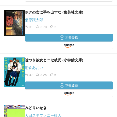
ボクの女に手を出すな (集英社文庫)
桑原譲太郎
31
3.78
2
嘘つき彼女とニセ彼氏 (小学館文庫)
朝倉あおい
47
3.25
6
みどりいせき
大田ステファニー歓人