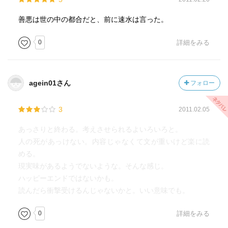
善悪は世の中の都合だと、前に速水は言った。
0
詳細をみる
agein01さん
フォロー
3
2011.02.05
あっさりと終わる。考えさせられるよいろいろと。
人の死があっけない。内容じゃなくて文が重いけど楽に読
める。
現実味があるようでないような。そんな感じ。
ハッピーエンドではないかも。
読んだら衝撃受けるんじゃないかと。いい意味でも。
0
詳細をみる