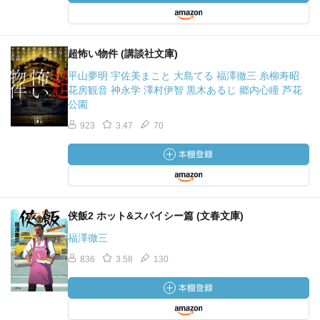
超怖い物件 (講談社文庫)
平山夢明 宇佐美まこと 大島てる 福澤徹三 糸柳寿昭
花房観音 神永学 澤村伊智 黒木あるじ 郷内心瞳 芦花
公園
923
3.47
70
侠飯2 ホット&スパイシー篇 (文春文庫)
福澤徹三
836
3.58
130