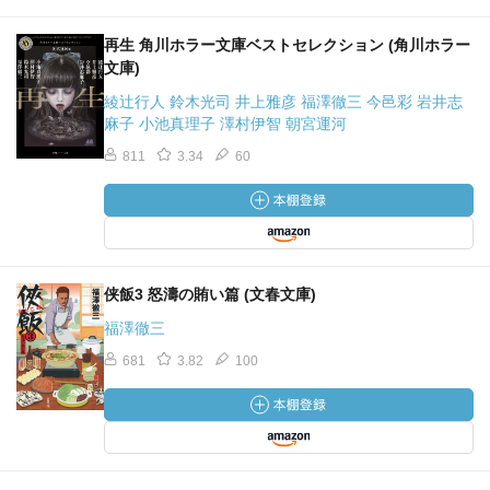
再生 角川ホラー文庫ベストセレクション (角川ホラー
文庫)
綾辻行人 鈴木光司 井上雅彦 福澤徹三 今邑彩 岩井志
麻子 小池真理子 澤村伊智 朝宮運河
811
3.34
60
侠飯3 怒濤の賄い篇 (文春文庫)
福澤徹三
681
3.82
100