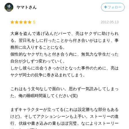
ヤマトさん
フォロー
5
2012.05.13
大麻を盗んで逃げ込んだバーで、亮はヤクザに助けられ
る。翌日礼をしに行ったことから付き合いがはじまり、事
務所に出入りすることになる。
個性的なヤクザたちと付き合う内に、無気力な学生だった
自分が少しずつ変わっていく。
しかし彼らに出会うきっかけとなった事件のために、亮は
ヤクザ同士の抗争に巻き込まれてしまう。
これはもう文句なしで面白い。思わず一気読みしてしまっ
た。俺の睡眠時間返してください(笑)
まずキャラクターが立ってる(これは設定勝ちな部分もある
けど)。そしてアクションシーンも上手い。ストーリーの進
行、伏線や書き込みの量もほぼ完璧。なによりストーリー