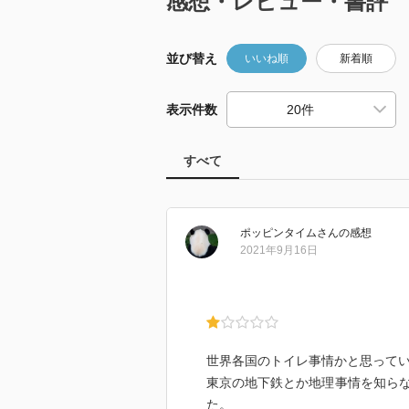
感想・レビュー・書評
並び替え
いいね順
新着順
表示件数
すべて
ポッピンタイム
さん
の感想
2021年9月16日
世界各国のトイレ事情かと思って
東京の地下鉄とか地理事情を知ら
た。