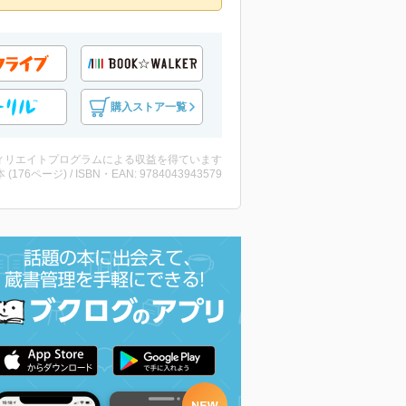
購入ストア一覧
ィリエイトプログラムによる収益を得ています
・本 (176ページ) / ISBN・EAN: 9784043943579