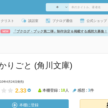
ックリスト
談話室
ブクログ通信
公式ショップ
「ブクログ・ブック第二弾」制作決定＆掲載する感想大募集！
NEW
かりごと (角川文庫)
010年4月24日発売)
2.33
本棚登録 :
18
人
感想 :
3
件
本棚に登録