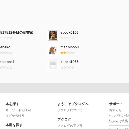
1517512番目の読書家
spock0106
penako
machinobu
moutona1
kenko1965
本を探す
ようこそブクログへ
サポート
キーワードで検索
ブクログについて
お知らせ
タグから検索
ヘルプセンタ
ブクログ
法人向け広告
本棚を探す
ブクログのアプリ