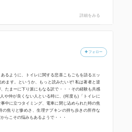
詳細をみる
フォロー
とあるように、トイレに関する悲喜こもごもを語るエッ
めます。というか、もっと読みたいぞ! 私は著者と逆
が、たまーに下り派にもなる訳で・・・その経験も共感
い人や仲が良くない人といる時に、(何度も)「トイレに
食事中に立つタイミング、電車に閉じ込められた時の焦
時の焦りと惨めさ、生理ナプキンの持ち歩きの所作な
だからこその悩みもあるようで・・・