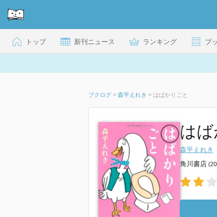
トップ
新刊ニュース
ランキング
ブ
ブクログ
>
森平えれき
>
はばかりごと
はば
森平えれき
角川書店
(2