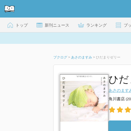
トップ
新刊ニュース
ランキング
ブ
ブクログ
>
あさのますみ
>
ひだまりゼリー
ひだ
あさのます
角川書店
(2