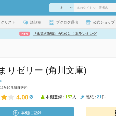
ックリスト
談話室
ブクログ通信
公式ショップ
『永遠の記憶』が1位に！本ランキング
NEW
まりゼリー (角川文庫)
み
011年10月25日発売)
4.00
本棚登録 :
157
人
感想 :
21
件
本棚に登録