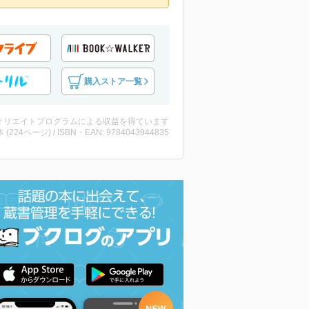
購入ストア一覧
ィリエイトプログラムによる収益を得ています
・本 (224ページ) / ISBN・EAN: 9784043944835