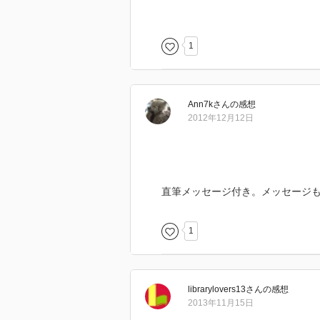
友人に貸した時の反応がかなりま
好きな人は好きな、読む人を少し
一概にそうとは言えないですけど
1
けれど読んでみないことには始ま
Ann7k
さん
の感想
2012年12月12日
直筆メッセージ付き。メッセージ
1
librarylovers13
さん
の感想
2013年11月15日