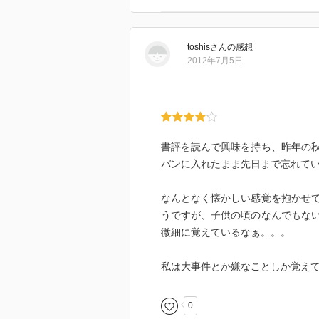
toshis
さん
の感想
2012年7月5日
書評を読んで興味を持ち、昨年の
バンに入れたまま先日まで忘れて
なんとなく懐かしい感覚を抱かせ
うですが、子供の頃のなんでもな
微細に覚えているなぁ。。。
私は大事件とか嫌なことしか覚え
0