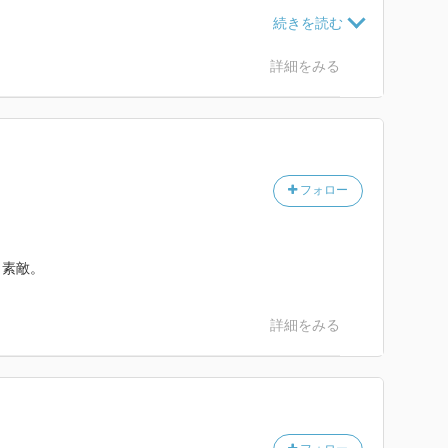
ちまちだったので
選ぶ本なのかなぁと少し思いました。
・・・。
詳細をみる
らないし、個人的にはとてもお勧めです。
フォロー
も素敵。
詳細をみる