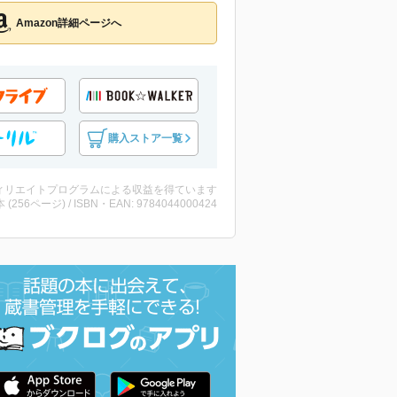
Amazon詳細ページへ
購入ストア一覧
ィリエイトプログラムによる収益を得ています
・本 (256ページ) / ISBN・EAN: 9784044000424