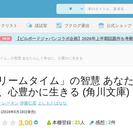
ックリスト
談話室
ブクログ通信
公式ショップ
【ビルボードジャパンコラボ企画】2026年上半期話題作を考察
NEW
イム」の智慧 あなたらしく幸せに、心豊かに生きる
リームタイム」の智慧 あな
、心豊かに生きる (角川文庫)
・レーネン
伊藤仁彦
よしもとばなな
(2016年6月18日発売)
3.00
本棚登録 :
21
人
感想 :
2
件