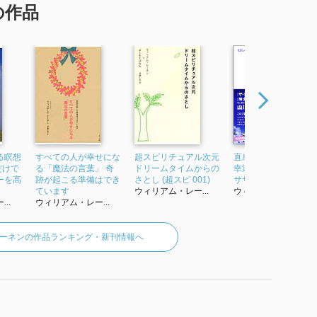
の作品
る瞑想
すべての人が幸せにな
超スピリチュアル次元
直感力が高まる生き
だけで
る「魔法の言葉」 奇
ドリームタイムからの
幸運を引き寄せるエ
ーを高
跡が起こる準備はでき
さとし (超スピ 001)
ササイズ
ています
ウィリアム・レー...
ウィリアム・レー...
..
ウィリアム・レー...
ーネンの作品ランキング・新刊情報へ