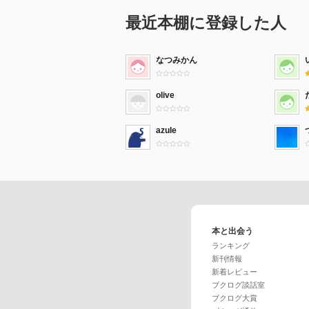
最近本棚に登録した人
なつみかん
olive
azule
本と出会う
ランキング
新刊情報
新着レビュー
ブクログ談話室
ブクログ大賞