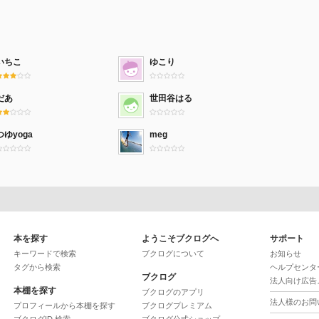
いちこ
ゆこり
だあ
世田谷はる
つゆyoga
meg
本を探す
ようこそブクログへ
サポート
キーワードで検索
ブクログについて
お知らせ
タグから検索
ヘルプセンタ
ブクログ
法人向け広告
本棚を探す
ブクログのアプリ
法人様のお問
プロフィールから本棚を探す
ブクログプレミアム