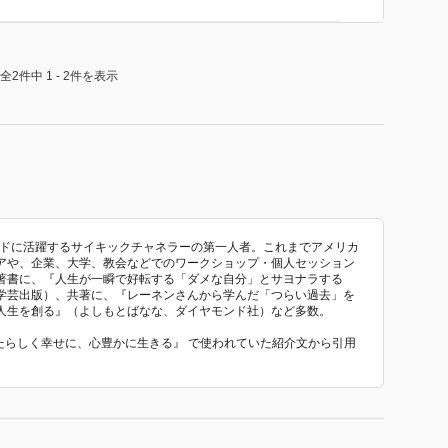
全2件中 1 - 2件を表示
イドに活躍するサイキックチャネラーの第一人者。これまでアメリカ
アや、企業、大学、教会などでのワークショップ・個人セッション
著書に、『人生が一瞬で好転する「ダメな自分」とサヨナラする
学芸出版）、共著に、『レーネンさんから学んだ「つらい過去」を
人生を創る』（よしもとばなな、ダイヤモンド社）など多数。
なたらしく幸せに、心豊かに生きる』 で使われていた紹介文から引用