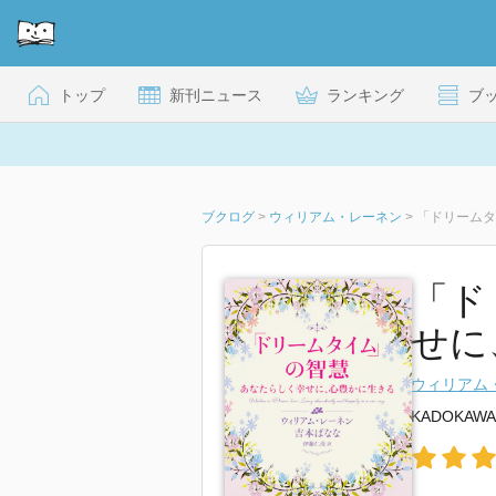
トップ
新刊ニュース
ランキング
ブ
ブクログ
>
ウィリアム・レーネン
>
「ドリームタ
「ド
せに
ウィリアム
KADOKAWA