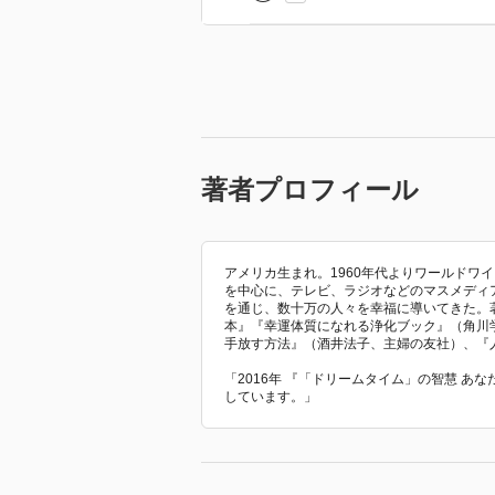
著者プロフィール
アメリカ生まれ。1960年代よりワールドワ
を中心に、テレビ、ラジオなどのマスメディ
を通じ、数十万の人々を幸福に導いてきた。
本』『幸運体質になれる浄化ブック』（角川
手放す方法』（酒井法子、主婦の友社）、『
「2016年 『「ドリームタイム」の智慧 あ
しています。」