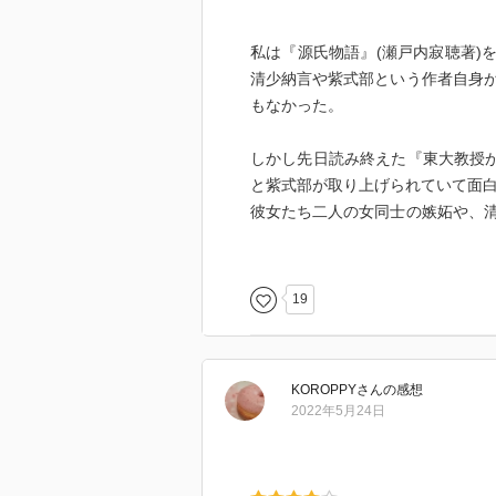
私は『源氏物語』(瀬戸内寂聴著)
清少納言や紫式部という作者自身
もなかった。
しかし先日読み終えた『東大教授が
と紫式部が取り上げられていて面
彼女たち二人の女同士の嫉妬や、
だ。
だから本書を手に取ってみたのだが
19
やっぱり清少納言は超〜性格悪か
紫式部も相当嫌な女だ。
KOROPPY
さん
の感想
でも、今の高校生(特に女子)が本
2022年5月24日
いけそうだ。
ただ、性交渉をする・しないとい
れども…。