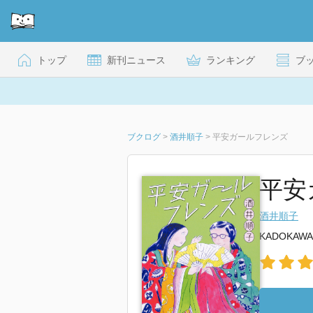
トップ
新刊ニュース
ランキング
ブ
ブクログ
>
酒井順子
>
平安ガールフレンズ
平安
酒井順子
KADOKAWA