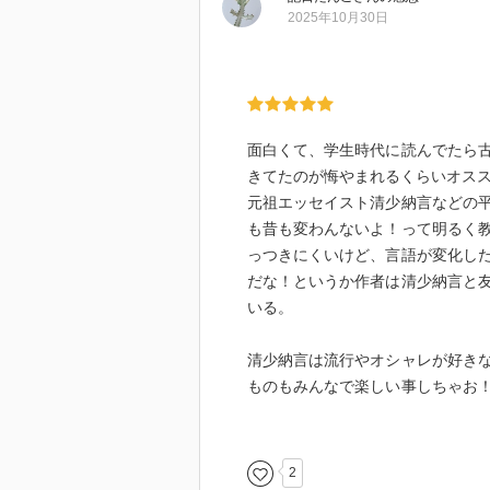
ても、人間の心の中は、変わっていな
2025年10月30日
本当にそれ！おっしゃる通り！
今更、目から鱗。
古典の授業も、そういうアプロー
「道綱くんママ」は「"死ぬ死ぬ詐
「道綱くんママ」は後に養女を得
面白くて、学生時代に読んでたら
著者の考察にも納得。
きてたのが悔やまれるくらいオス
(娘を持っていかれてしまった方の
元祖エッセイスト清少納言などの
も昔も変わんないよ！って明るく
私は清少納言と紫式部より、道綱
っつきにくいけど、言語が変化し
の章の内、天皇と藤原氏との姻戚
だな！というか作者は清少納言と
み飛ばした。
いる。
清少納言は流行やオシャレが好き
ものもみんなで楽しい事しちゃお
っちゃう。
かといってそんな明るい1面だけ
くて身近に感じられるのも清少納
2