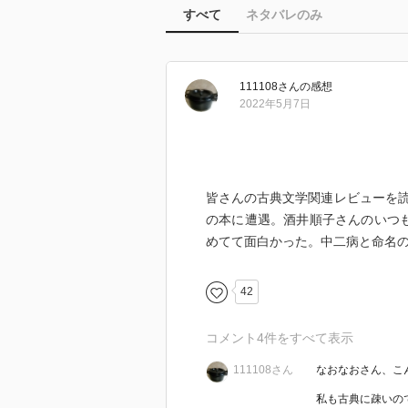
すべて
ネタバレのみ
111108
さん
の感想
2022年5月7日
皆さんの古典文学関連レビューを
の本に遭遇。酒井順子さんのいつ
めてて面白かった。中二病と命名
42
コメント
4
件をすべて表示
111108さん
なおなおさん、こ
私も古典に疎いの