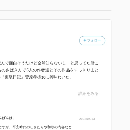
フォロー
読んで面白そうだけど全然知らないし‥と思ってた所こ
ものさばき方で5人の作者達とその作品をすっきりまと
の『更級日記』菅原孝標女に興味わいた。
詳細をみる
んばんは。
2022/05/13
ですが、平安時代のしきたりや和歌の内容など