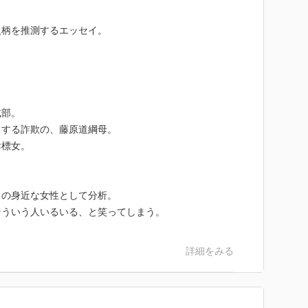
文に(著者がその後の文中で簡単に説明してくれてはい
人柄を推測するエッセイ。
後にかっこ書きで現代語訳を1行入れてくれていたら、
」中高生ではない私自身は、本書を読んだからと言っ
り読んでみよう！」とはならない。
式部。
るする詐欺の、藤原道綱母。
孝標女。
ともなければ藤原道綱って誰？な私なのだが、きっと遥
」とセットで覚えなければならなかったはず。
りの身近な女性として分析。
た。
そういう人いるいる、と笑ってしまう。
道綱くんママ」と書いてくれたから、これからはなんだ
詳細をみる
どに変わらない、ということです。千年前、嫉妬がこれ
っていながら、人類は未だ、嫉妬という感情一つ克服す
術などは千年前の人から考えられないほどに発展してい