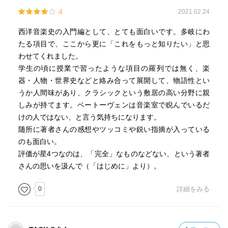
4
2021.02.24
西洋音楽史の入門編として、とても面白いです。多岐にわ
たる項目で、ここから更に「これをもっと知りたい」と思
わせてくれました。
学生の頃に授業で習ったような項目の羅列では無く、楽
器・人物・世界史などと絡み合って展開して、物語性とい
うか人間味があり、クラシックという敷居の高い分野に親
しみが持てます。ベートーヴェンは音楽室で睨んでいるだ
けの人ではない、と言う気持ちになります。
随所に著者さんの感想やツッコミや鋭い指摘が入っている
のも面白い。
評価が星4つなのは、「完全」なものなどない、という著者
さんの思いを汲んで（「はじめに」より）。
0
詳細をみる