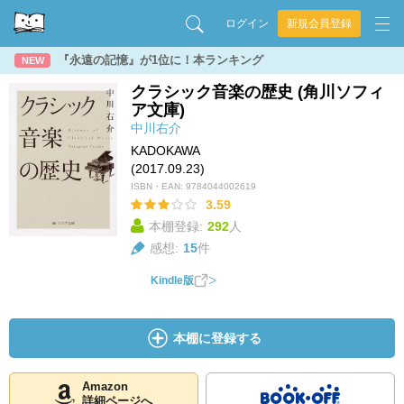
ログイン
新規会員登録
『永遠の記憶』が1位に！本ランキング
NEW
クラシック音楽の歴史 (角川ソフィ
ア文庫)
中川右介
KADOKAWA
(2017.09.23)
ISBN・EAN:
9784044002619
3.59
本棚登録:
292
人
感想:
15
件
Kindle版
本棚に登録する
Amazon
詳細ページへ