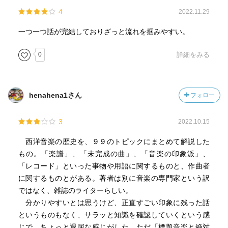
4
2022.11.29
一つ一つ話が完結しておりざっと流れを掴みやすい。
0
詳細をみる
henahena1さん
フォロー
3
2022.10.15
西洋音楽の歴史を、９９のトピックにまとめて解説した
もの。「楽譜」、「未完成の曲」、「音楽の印象派」、
「レコード」といった事物や用語に関するものと、作曲者
に関するものとがある。著者は別に音楽の専門家という訳
ではなく、雑誌のライターらしい。
分かりやすいとは思うけど、正直すごい印象に残った話
というものもなく、サラッと知識を確認していくという感
じで、ちょっと退屈な感じがした。ただ「標題音楽と絶対