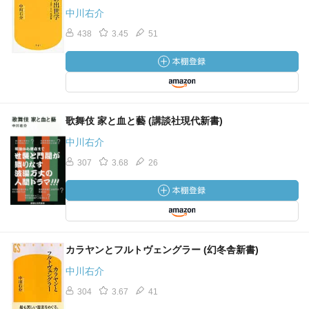
中川右介
438
3.45
51
歌舞伎 家と血と藝 (講談社現代新書)
中川右介
307
3.68
26
カラヤンとフルトヴェングラー (幻冬舎新書)
中川右介
304
3.67
41