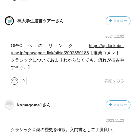
神大学生選書ツアーさん
フォロー
2024.12.02
OPACへのリンク：
https://op.lib.kobe-
u.ac.jp/opac/opac_link/bibid/2002350188
【推薦コメント：
クラシックについてあまりわからなくても、流れが掴みや
すそう。】
0
詳細をみる
komagoma1さん
フォロー
2023.11.23
クラシック音楽の歴史を概観。入門書として丁度良い。