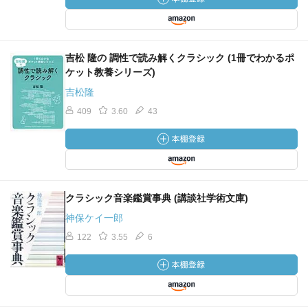
吉松 隆の 調性で読み解くクラシック (1冊でわかるポ
ケット教養シリーズ)
吉松隆
409
3.60
43
クラシック音楽鑑賞事典 (講談社学術文庫)
神保ケイ一郎
122
3.55
6