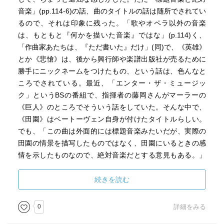
音楽」(pp.114-6)の話、曲のタイトルの話は随所でされてい
るので、それは印象に残った。「歌やオペラ以外の音楽
は、もともと『何かを描いた音楽』ではな」(p.114)く、
「作曲家あたちは、『ただ書いた』だけ」(同)で、《英雄》
とか《悲愴》は、後から興行師や楽譜出版社が売るために
勝手にニックネームをつけたもの、という話は、色んなと
ころでされている。最近、「エンター・ザ・ミュージッ
ク」というBSの番組で、指揮者の藤岡さんがマーラーの
《巨人》のところでそういう話をしていた。そんな中で、
《田園》はベートーヴェン自身が付けたタイトルらしい。
でも、「この曲は外面的には標題音楽みたいだが、実際の
田園の情景を描写したものではなく、田園にいるときの感
情を示したものなので、絶対音楽だとする意見もある。」
(p.116)らしい。正直素人には、分かりやすいやつの方がい
いなあ、田園は田園を描いて欲しいし、英雄は英雄を描い
続きを読む
て欲しいよなあ、その方が色々解釈できて楽しそうなのに
なあ、と思った。(22/10/11)
0
詳細をみる