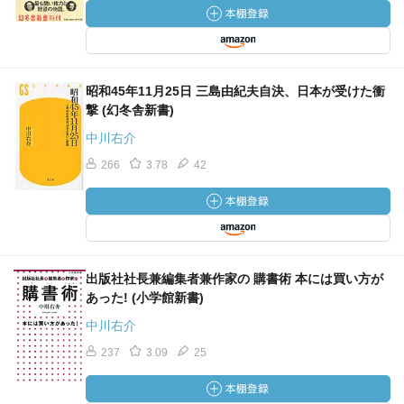
昭和45年11月25日 三島由紀夫自決、日本が受けた衝
撃 (幻冬舎新書)
中川右介
266
3.78
42
出版社社長兼編集者兼作家の 購書術 本には買い方が
あった! (小学館新書)
中川右介
237
3.09
25