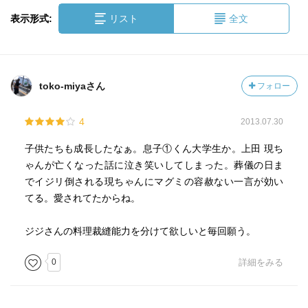
表示形式:
リスト
全文
toko-miyaさん
フォロー
4
2013.07.30
子供たちも成長したなぁ。息子①くん大学生か。上田 現ち
ゃんが亡くなった話に泣き笑いしてしまった。葬儀の日ま
でイジリ倒される現ちゃんにマグミの容赦ない一言が効い
てる。愛されてたからね。
ジジさんの料理裁縫能力を分けて欲しいと毎回願う。
0
詳細をみる