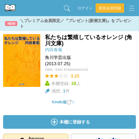
ログイン
新規会員登録
＼プレミアム会員限定／『プレゼント(新潮文庫)』をプレゼン
NEW
ト
私たちは繁殖しているオレンジ (角
川文庫)
内田春菊
角川学芸出版
(2013.07.25)
ISBN・EAN:
9784044003135
3.25
本棚登録:
28
人
感想:
1
件
Kindle版
本棚に登録する
Amazon