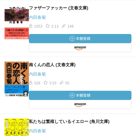
ファザーファッカー (文春文庫)
内田春菊
1053
3.13
148
南くんの恋人 (文春文庫)
内田春菊
328
3.53
55
私たちは繁殖しているイエロー (角川文庫)
内田春菊