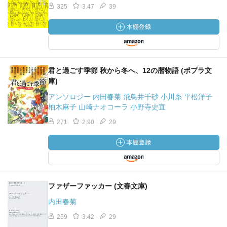
325
3.47
39
君と過ごす季節 秋から冬へ、12の暦物語 (ポプラ文
庫)
アンソロジー 内田春菊 飛鳥井千砂 小川糸 平松洋子
柚木麻子 山崎ナオコーラ 小野寺史宜
271
2.90
29
ファザーファッカー (文春文庫)
内田春菊
259
3.42
29