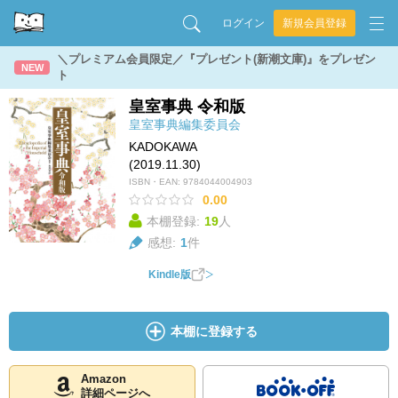
ログイン
新規会員登録
＼プレミアム会員限定／『プレゼント(新潮文庫)』をプレゼン
NEW
ト
皇室事典 令和版
皇室事典編集委員会
KADOKAWA
(2019.11.30)
ISBN・EAN:
9784044004903
0.00
本棚登録:
19
人
感想:
1
件
Kindle版
本棚に登録する
Amazon
詳細ページへ