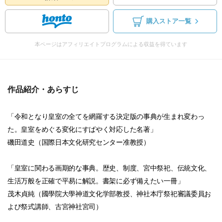
購入ストア一覧
本ページはアフィリエイトプログラムによる収益を得ています
作品紹介・あらすじ
「令和となり皇室の全てを網羅する決定版の事典が生まれ変わっ
た。皇室をめぐる変化にすばやく対応した名著」
磯田道史（国際日本文化研究センター准教授）
「皇室に関わる画期的な事典。歴史、制度、宮中祭祀、伝統文化、
生活万般を正確で平易に解説。書架に必ず備えたい一冊」
茂木貞純（國學院大學神道文化学部教授、神社本庁祭祀審議委員お
よび祭式講師、古宮神社宮司）