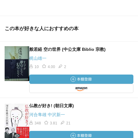
この本が好きな人におすすめの本
般若経 空の世界 (中公文庫 Biblio 宗教)
梶山雄一
10
4.00
2
仏教が好き! (朝日文庫)
河合隼雄 中沢新一
348
3.81
21