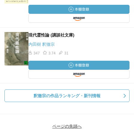
現代霊性論 (講談社文庫)
内田樹 釈徹宗
347
3.74
31
釈徹宗の作品ランキング・新刊情報
ページの先頭へ