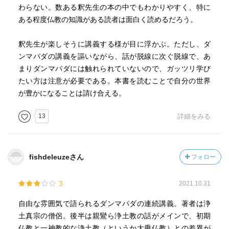
わらない。数ある釈先生の本の中でもわかりやすく、特に
ある程度仏教の知識がある読者は面白く読めるだろう。
釈先生が楽しそうに講義する様が目に浮かぶ。ただし、ダ
ンマパダの講義を謳いながら、話が脱線に次ぐ脱線で、あ
まりダンマパダには触れられていないので、ガッツリ学び
たい方は注意が必要である。本書を読むことで自分の世界
が豊かになることは請け合える。
13
詳細をみる
fishdeleuzeさん
フォロー
3
2021.10.31
自由な雰囲気で語られるダンマパダの連続講義。著者は浄
土真宗の僧侶。後半は親鸞ら浄土教の話がメインで、初期
仏教と一神教的な浄土教（というか大乗仏教）との差異が