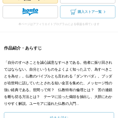
購入ストア一覧
本ページはアフィリエイトプログラムによる収益を得ています
作品紹介・あらすじ
「自分のすべきことを誠心誠意なすべきである。他者に振り回され
てはならない。自分というものをよくよく知った上で、為すべきこ
とを為せ」。仏教のバイブルとも言われる『ダンマパダ』。ブッダ
が在世時に話していたとされる短い金言を集めた、メッセージ性の
強い経典である。世間って何？ 仏教特有の倫理とは？ 苦の連鎖
を断ち切る方法とは？ テーマに沿った偈頌を抽出し、大胆にわか
りやすく解説。ユーモアに溢れた仏教の入門...
続きを読む