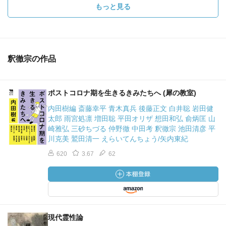
もっと見る
釈徹宗の作品
ポストコロナ期を生きるきみたちへ (犀の教室)
内田樹編 斎藤幸平 青木真兵 後藤正文 白井聡 岩田健
太郎 雨宮処凛 増田聡 平田オリザ 想田和弘 俞炳匡 山
崎雅弘 三砂ちづる 仲野徹 中田考 釈徹宗 池田清彦 平
川克美 鷲田清一 えらいてんちょう/矢内東紀
620
3.67
62
現代霊性論