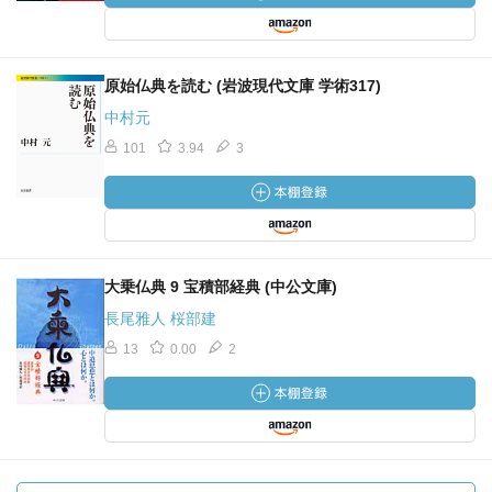
原始仏典を読む (岩波現代文庫 学術317)
中村元
101
3.94
3
大乗仏典 9 宝積部経典 (中公文庫)
長尾雅人 桜部建
13
0.00
2