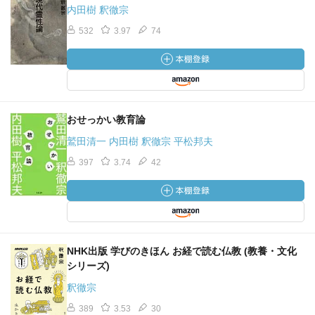
内田樹 釈徹宗
532
3.97
74
おせっかい教育論
鷲田清一 内田樹 釈徹宗 平松邦夫
397
3.74
42
NHK出版 学びのきほん お経で読む仏教 (教養・文化
シリーズ)
釈徹宗
389
3.53
30