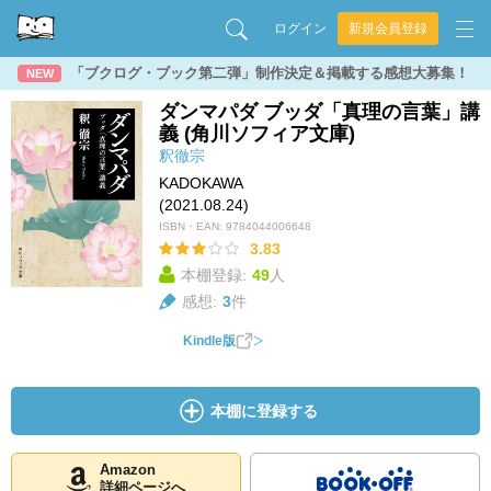
ログイン
新規会員登録
「ブクログ・ブック第二弾」制作決定＆掲載する感想大募集！
NEW
ダンマパダ ブッダ「真理の言葉」講
義 (角川ソフィア文庫)
釈徹宗
KADOKAWA
(2021.08.24)
ISBN・EAN:
9784044006648
3.83
本棚登録:
49
人
感想:
3
件
Kindle版
本棚に登録する
Amazon
詳細ページへ