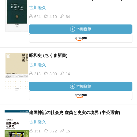
古川隆久
624
4.10
64
昭和史 (ちくま新書)
古川隆久
213
3.90
14
建国神話の社会史 虚偽と史実の境界 (中公選書)
古川隆久
151
3.72
15