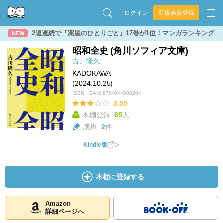
ログイン
新規会員登録
2週連続で『薬屋のひとりごと』17巻が1位！マンガランキング
NEW
昭和全史 (角川ソフィア文庫)
古川隆久
KADOKAWA
(2024.10.25)
ISBN・EAN:
9784044008284
3.50
本棚登録:
65
人
感想:
2
件
Kindle版
本棚に登録する
Amazon
詳細ページへ