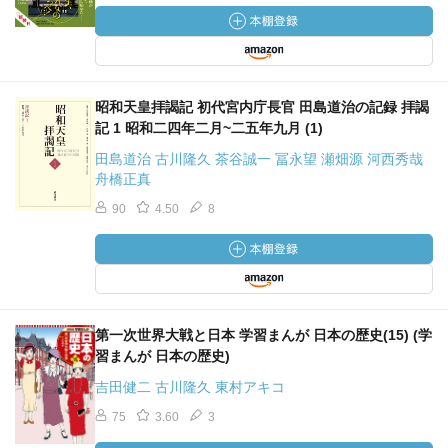
昭和天皇拝謁記 初代宮内庁長官 田島道治の記録 拝謁
記 1 昭和二四年二月~二五年九月 (1)
田島道治 古川隆久 茶谷誠一 冨永望 瀬畑源 河西秀哉
舟橋正真
90
4.50
8
第一次世界大戦と日本 学習まんが 日本の歴史(15) (学
習まんが 日本の歴史)
吉田健二 古川隆久 東村アキコ
75
3.60
3