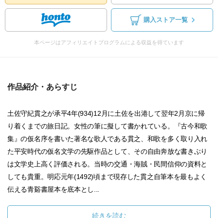
購入ストア一覧
本ページはアフィリエイトプログラムによる収益を得ています
作品紹介・あらすじ
土佐守紀貫之が承平4年(934)12月に土佐を出港して翌年2月京に帰
り着くまでの旅日記。女性の筆に擬して書かれている。『古今和歌
集』の仮名序を書いた著名な歌人である貫之、和歌を多く取り入れ
た平安時代の仮名文学の先駆作品として、その自由奔放な書きぶり
は文学史上高く評価される。当時の交通・海賊・民間信仰の資料と
しても貴重。明応元年(1492)頃まで現存した貫之自筆本を最もよく
伝える青谿書屋本を底本とし...
続きを読む