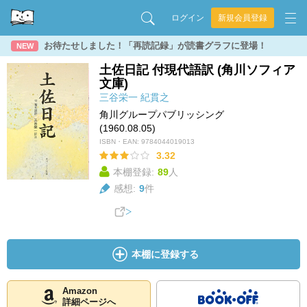
ログイン
新規会員登録
お待たせしました！「再読記録」が読書グラフに登場！
NEW
土佐日記 付現代語訳 (角川ソフィア
文庫)
三谷栄一
紀貫之
角川グループパブリッシング
(1960.08.05)
ISBN・EAN:
9784044019013
3.32
本棚登録:
89
人
感想:
9
件
本棚に登録する
Amazon
詳細ページへ