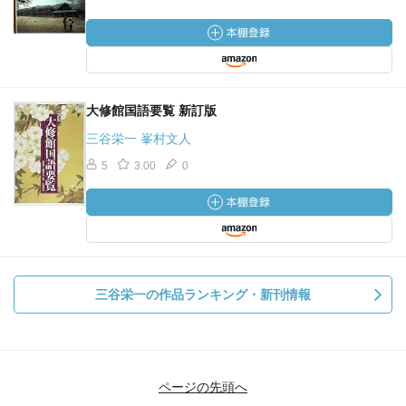
大修館国語要覧 新訂版
三谷栄一 峯村文人
5
3.00
0
三谷栄一の作品ランキング・新刊情報
ページの先頭へ