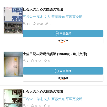
社会人のための国語の常識
三谷栄一 峯村文人 斎藤義光 平塚寛次郎
11
0.00
0
土佐日記―附現代語訳 (1960年) (角川文庫)
9
3.50
0
社会人のための国語の常識
三谷栄一 峯村文人 斎藤義光 平塚寛次郎
5
0.00
0