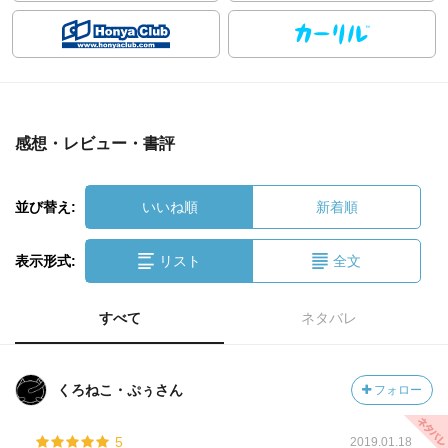
感想・レビュー・書評
並び替え:
いいね順
新着順
表示形式:
リスト
全文
すべて
ネタバレ
くろねこ・ぷぅさん
フォロー
5
2019.01.18