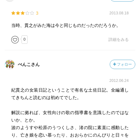
3
2013.08.18
当時、貫之がみた海は今と同じものだったのだろうか。
0
詳細をみる
ぺんこさん
フォロー
2012.06.24
紀貫之の女装日記ということで有名な土佐日記。全編通し
てきちんと読むのは初めてでした。
解説に拠れば、女性向けの歌の指導書を意識したのではな
いか、とか。
波のようすや松原のうつくしさ、渚の院に素直に感動した
り、亡き娘を恋い慕ったり、おおらかにのんびりと日々を