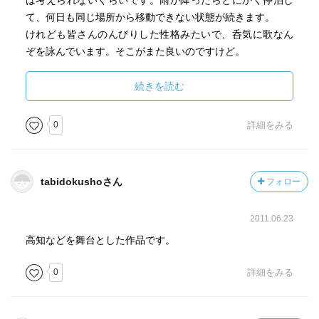
は考えられないくらいです。雨が降ったらとにかく停泊し
て、何日も同じ場所から移動できない状態が続きます。
けれども皆さんのんびりした性格みたいで、呑気に歌なん
ぞを詠んでいます。そこがまた良いのですけど。
当時は海が荒れたらそれを鎮めるために海神(ワダツミ)に捧
続きを読む
げ物をする風習があったみたいで、ちょっと信じられない
ですけれど、鏡を捧げた途端に空が晴れて波が静まったな
0
詳細をみる
んていうエピソードもありました。
どうして海神が鏡を好むのかは勉強不足でよく分からない
のですが、三種の神器の一つにあるくらいですし、鏡には
tabidokushoさん
フォロー
何か特別な意味があったのでしょうね。
2011.06.23
高知などを舞台とした作品です。
0
詳細をみる