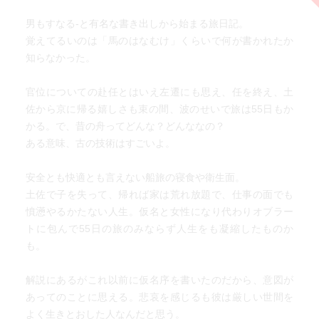
男もすなる-と有名な書き出しから始まる旅日記。
覚えてるいのは「馬のはなむけ」くらいで何が書かれたか
知らなかった。
官位についての赴任とはいえ左遷にも思え、任を終え、土
佐から京に帰る嬉しさも束の間、波のせいで旅は55日もか
かる。で、昔の舟ってどんな？どんななの？
ある意味、古の技術はすごいよ。
安全とも快適とも言えない船旅の寝食や衛生面。
土佐で子を失って、帰れば家は荒れ放題で、仕事の面でも
憤懣やるかたない人生。仮名と女性になり代わりオブラー
トに包んで55日の旅のみならず人生をも凝縮したものか
も。
解説にあるがこれ以前に仮名序を書いたのだから、意図が
あってのことに思える。悲哀を感じるも彼は厳しい世間を
よく生きとおした人なんだと思う。