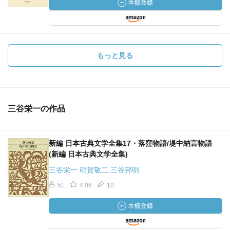
もっと見る
三谷栄一の作品
新編 日本古典文学全集17・落窪物語/堤中納言物語
(新編 日本古典文学全集)
三谷栄一 稲賀敬二 三谷邦明
51
4.06
10