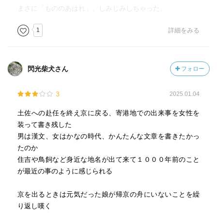
まさに「もののあはれ」。しみじみしちゃった。
1
詳細をみる
閃光柴犬さん
フォロー
3
2025.01.04
土佐への赴任を終え京に戻る、寄港地での出来事を女性を
装って書き残した
男は漢文、女はかなの時代、かんたんな文章を書きたかっ
たのか
住吉や鳥飼など身近な地名が出て来て１０００年前のこと
が最近の事のように感じられる
京を出るときは元気だった娘が帰京の舟にいないことを繰
り返し嘆く