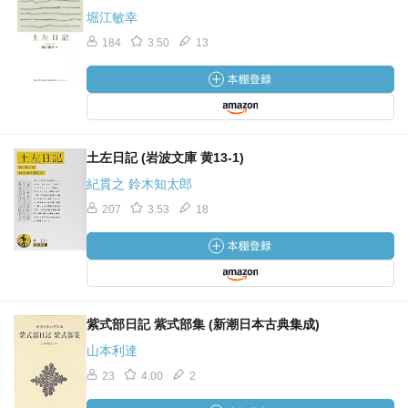
堀江敏幸
184
3.50
13
土左日記 (岩波文庫 黄13-1)
紀貫之 鈴木知太郎
207
3.53
18
紫式部日記 紫式部集 (新潮日本古典集成)
山本利達
23
4.00
2