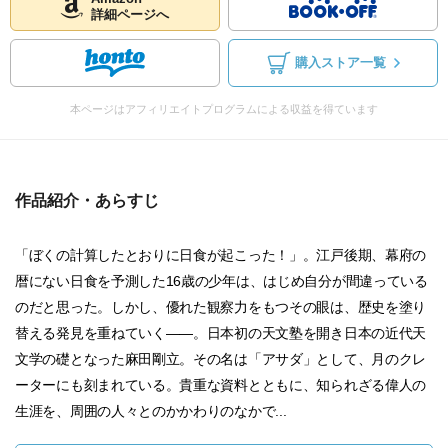
詳細ページへ
購入ストア一覧
本ページはアフィリエイトプログラムによる収益を得ています
作品紹介・あらすじ
「ぼくの計算したとおりに日食が起こった！」。江戸後期、幕府の
暦にない日食を予測した16歳の少年は、はじめ自分が間違っている
のだと思った。しかし、優れた観察力をもつその眼は、歴史を塗り
替える発見を重ねていく――。日本初の天文塾を開き日本の近代天
文学の礎となった麻田剛立。その名は「アサダ」として、月のクレ
ーターにも刻まれている。貴重な資料とともに、知られざる偉人の
生涯を、周囲の人々とのかかわりのなかで...