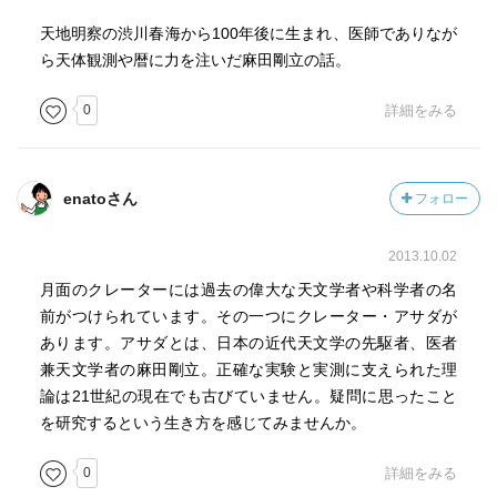
天地明察の渋川春海から100年後に生まれ、医師でありなが
ら天体観測や暦に力を注いだ麻田剛立の話。
0
詳細をみる
enatoさん
フォロー
2013.10.02
月面のクレーターには過去の偉大な天文学者や科学者の名
前がつけられています。その一つにクレーター・アサダが
あります。アサダとは、日本の近代天文学の先駆者、医者
兼天文学者の麻田剛立。正確な実験と実測に支えられた理
論は21世紀の現在でも古びていません。疑問に思ったこと
を研究するという生き方を感じてみませんか。
0
詳細をみる