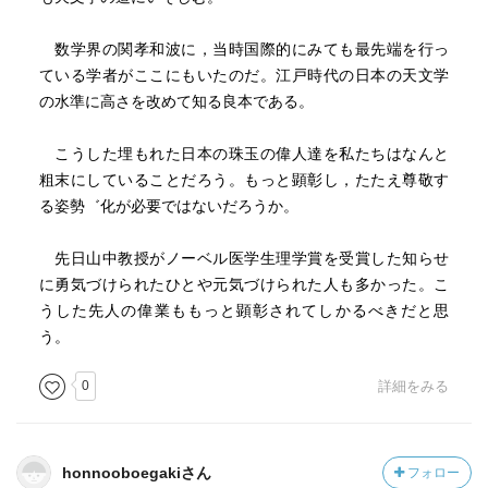
数学界の関孝和波に，当時国際的にみても最先端を行っ
ている学者がここにもいたのだ。江戸時代の日本の天文学
の水準に高さを改めて知る良本である。
こうした埋もれた日本の珠玉の偉人達を私たちはなんと
粗末にしていることだろう。もっと顕彰し，たたえ尊敬す
る姿勢゛化が必要ではないだろうか。
先日山中教授がノーベル医学生理学賞を受賞した知らせ
に勇気づけられたひとや元気づけられた人も多かった。こ
うした先人の偉業ももっと顕彰されてしかるべきだと思
う。
0
詳細をみる
honnooboegakiさん
フォロー