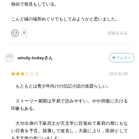
独自で発見もしている。
こんど縁の場所めぐりでもしてみようかと思いました。
0
詳細をみる
windy-todayさん
フォロー
3
2012.11.06
もともとは青少年向けの伝記小説の改題らしい。
ストーリー展開は平易で読みやすい。やや抑揚に欠ける
印象もある。
大分出身の下級武士が天文学に目覚めて幕府の暦にもな
い日食を予言。脱藩して改名し，大阪に上り，医師として
も天文学の道にいそしむ。