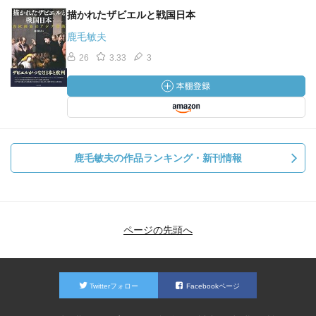
描かれたザビエルと戦国日本
鹿毛敏夫
26
3.33
3
鹿毛敏夫の作品ランキング・新刊情報
ページの先頭へ
Twitterフォロー
Facebookページ