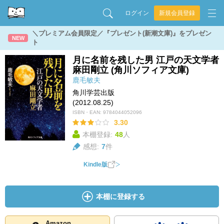
ログイン
新規会員登録
＼プレミアム会員限定／『プレゼント(新潮文庫)』をプレゼン
NEW
ト
月に名前を残した男 江戸の天文学者
麻田剛立 (角川ソフィア文庫)
鹿毛敏夫
角川学芸出版
(2012.08.25)
ISBN・EAN:
9784044052096
3.30
本棚登録:
48
人
感想:
7
件
Kindle版
本棚に登録する
Amazon