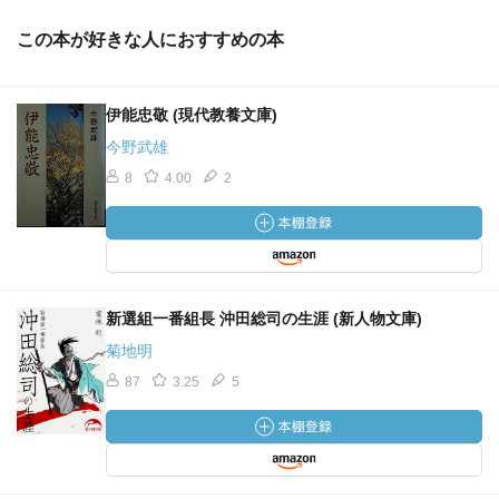
この本が好きな人におすすめの本
伊能忠敬 (現代教養文庫)
今野武雄
8
4.00
2
新選組一番組長 沖田総司の生涯 (新人物文庫)
菊地明
87
3.25
5