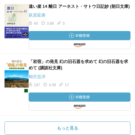
遠い崖 14 離日 アーネスト・サトウ日記妙 (朝日文庫)
萩原延壽
40
3.88
5
「岩宿」の発見 幻の旧石器を求めて 幻の旧石器を求
めて (講談社文庫)
相沢忠洋
197
4.09
17
もっと見る