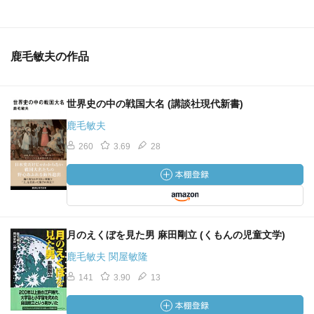
鹿毛敏夫の作品
世界史の中の戦国大名 (講談社現代新書)
鹿毛敏夫
260
3.69
28
月のえくぼを見た男 麻田剛立 (くもんの児童文学)
鹿毛敏夫 関屋敏隆
141
3.90
13