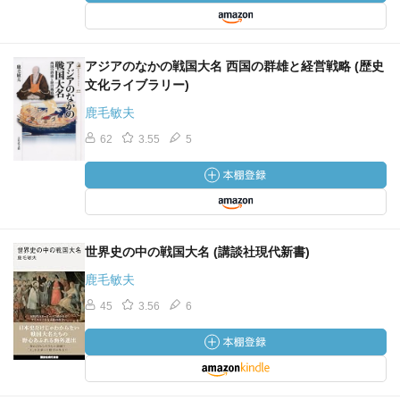
アジアのなかの戦国大名 西国の群雄と経営戦略 (歴史
文化ライブラリー)
鹿毛敏夫
62
3.55
5
世界史の中の戦国大名 (講談社現代新書)
鹿毛敏夫
45
3.56
6