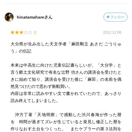
hinatamahareさん
フォロー
3
2012.12.06
大分県が生み出した天文学者「麻田剛立 あさだ ごうりゅ
う」の伝記
本来は中高生に向けた児童伝記書らしいが、「大分学」と
言う郷土文化研究で有名な辻野 功さんの講演会を受けたと
きに始めて知り、講演会を受けた後に「麻田」の名前を偶
然見つけたので思わず衝動買い。
内容は非常に読みやすい文で書かれていたので、あっさり
読み終えてしまいました。
沖方丁著「天地明察」で感動した渋川春海が作った暦
を 時間が過ぎてズレが生じていると発見し修正した暦を
作りなおす土台をつくった。 またケプラーの第３法則を