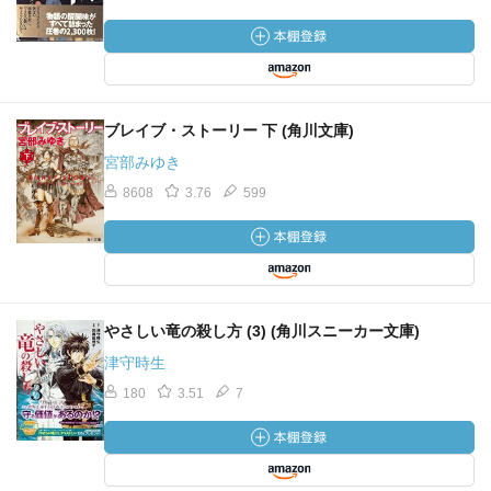
ブレイブ・ストーリー 下 (角川文庫)
宮部みゆき
8608
3.76
599
やさしい竜の殺し方 (3) (角川スニーカー文庫)
津守時生
180
3.51
7