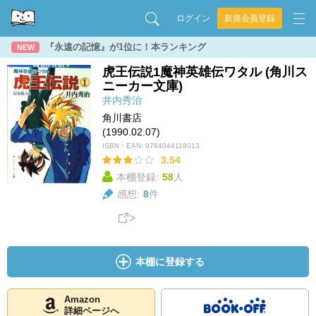
ログイン
新規会員登録
『永遠の記憶』が1位に！本ランキング
NEW
虎王伝説1魔神英雄伝ワタル (角川ス
ニーカー文庫)
井内秀治
角川書店
(1990.02.07)
ISBN・EAN:
9784044118013
3.54
本棚登録:
58
人
感想:
8
件
本棚に登録する
Amazon
詳細ページへ