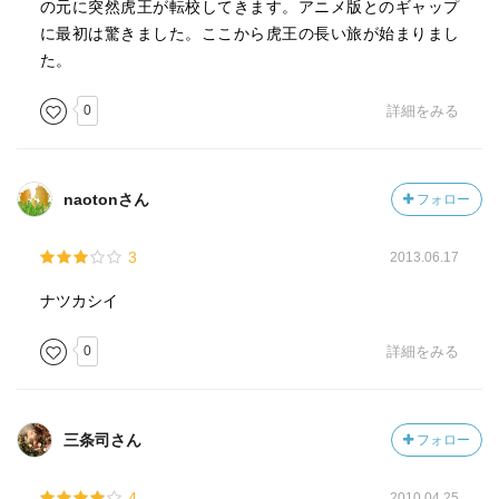
の元に突然虎王が転校してきます。アニメ版とのギャップ
に最初は驚きました。ここから虎王の長い旅が始まりまし
た。
0
詳細をみる
naotonさん
フォロー
3
2013.06.17
ナツカシイ
0
詳細をみる
三条司さん
フォロー
4
2010.04.25