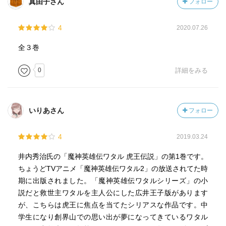
真由子さん
フォロー
4
2020.07.26
全３巻
0
詳細をみる
いりあさん
フォロー
4
2019.03.24
井内秀治氏の「魔神英雄伝ワタル 虎王伝説」の第1巻です。
ちょうどTVアニメ「魔神英雄伝ワタル2」の放送されてた時
期に出版されました。「魔神英雄伝ワタルシリーズ」の小
説だと救世主ワタルを主人公にした広井王子版があります
が、こちらは虎王に焦点を当てたシリアスな作品です。中
学生になり創界山での思い出が夢になってきているワタル