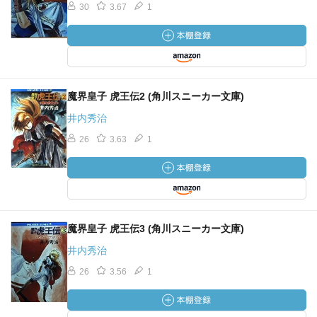
30
3.67
1
魔界皇子 虎王伝2 (角川スニーカー文庫)
井内秀治
26
3.63
1
魔界皇子 虎王伝3 (角川スニーカー文庫)
井内秀治
26
3.56
1