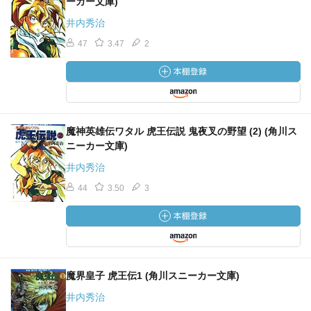
ーカー文庫)
井内秀治
47
3.47
2
魔神英雄伝ワタル 虎王伝説 鬼夜叉の野望 (2) (角川ス
ニーカー文庫)
井内秀治
44
3.50
3
魔界皇子 虎王伝1 (角川スニーカー文庫)
井内秀治