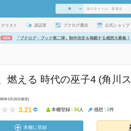
ックリスト
談話室
ブクログ通信
公式ショップ
「ブクログ・ブック第二弾」制作決定＆掲載する感想大募集！
NEW
、燃える 時代の巫子4 (角川
998年3月26日発売)
3.21
本棚登録 :
34
人
感想 :
1
件
本棚に登録