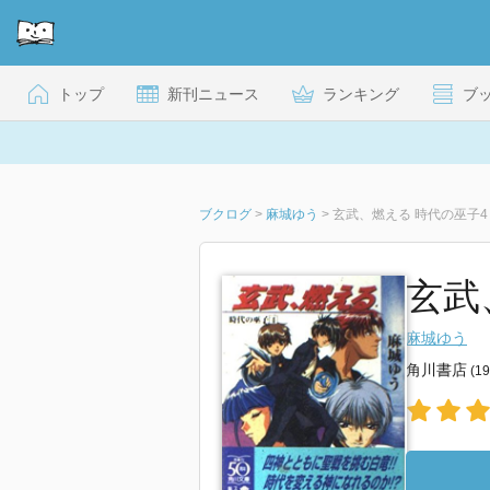
トップ
新刊ニュース
ランキング
ブ
ブクログ
>
麻城ゆう
>
玄武、燃える 時代の巫子4
玄武
麻城ゆう
角川書店
(1