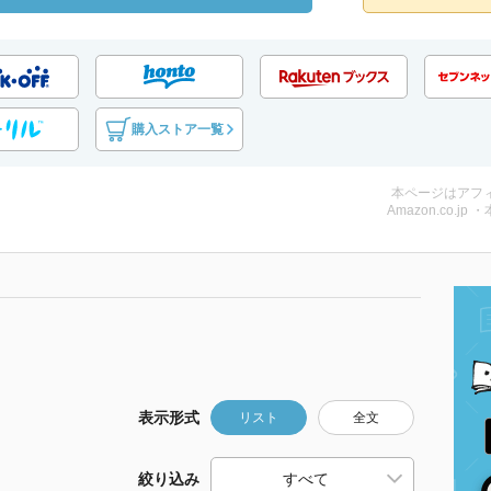
購入ストア一覧
本ページはアフ
Amazon.co.jp 
表示形式
リスト
全文
絞り込み