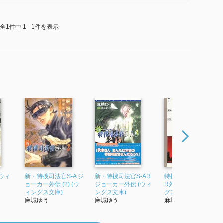
全1件中 1 - 1件を表示
(ウィ
新・特捜司法官S‐A ジ
新・特捜司法官S-A 3
特捜司法官S‐A JOKE
ョーカー外伝 (2) (ウ
ジョーカー外伝 (ウィ
R外伝 (Part1) (ウィン
ィングス文庫)
ングス文庫)
グス・ノヴェルス)
麻城ゆう
麻城ゆう
麻城ゆう