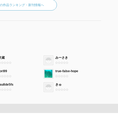
の作品ランキング・新刊情報へ
犬蔵
みーさき
ori99
true-false-hope
tau8de5fs
きゅ