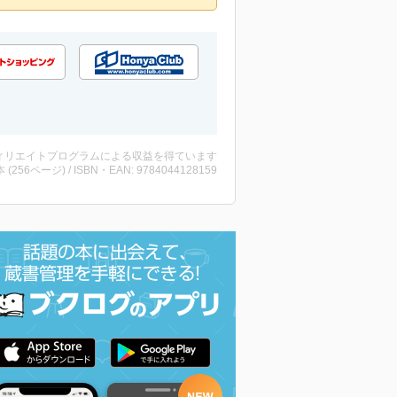
ィリエイトプログラムによる収益を得ています
・本 (256ページ) / ISBN・EAN: 9784044128159