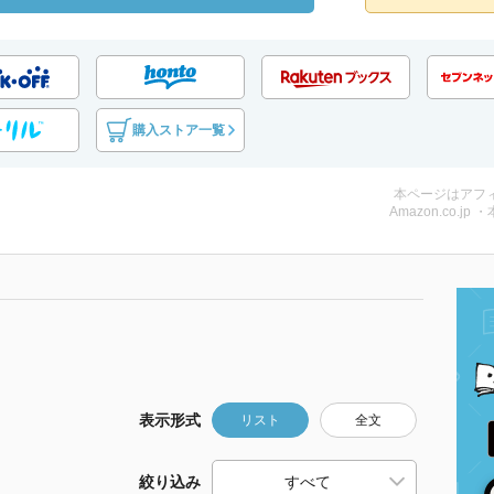
購入ストア一覧
本ページはアフ
Amazon.co.jp 
表示形式
リスト
全文
絞り込み