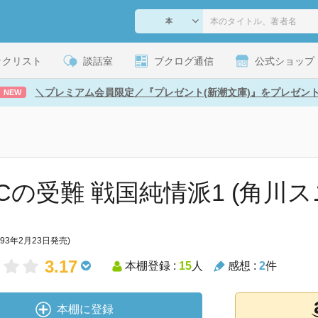
ックリスト
談話室
ブクログ通信
公式ショップ
＼プレミアム会員限定／『プレゼント(新潮文庫)』をプレゼン
NEW
Cの受難 戦国純情派1 (角川
993年2月23日発売)
3.17
本棚登録 :
15
人
感想 :
2
件
本棚に登録