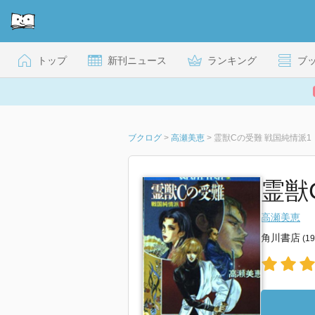
トップ
新刊ニュース
ランキング
ブ
ブクログ
>
高瀬美恵
>
霊獣Cの受難 戦国純情派1
霊獣
高瀬美恵
角川書店
(1