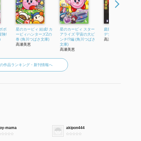
ボボ
星のカービィ 結成! カ
星のカービィ スター
庭師(ブラック・ガー
険!
ービィハンターズZの
アライズ 宇宙の大ピ
デナー) (祥伝社文庫)
)
巻 (角川つばさ文庫)
ンチ!?編 (角川つばさ
高瀬美恵
高瀬美恵
文庫)
高瀬美恵
の作品ランキング・新刊情報へ
roy-mama
akipon444