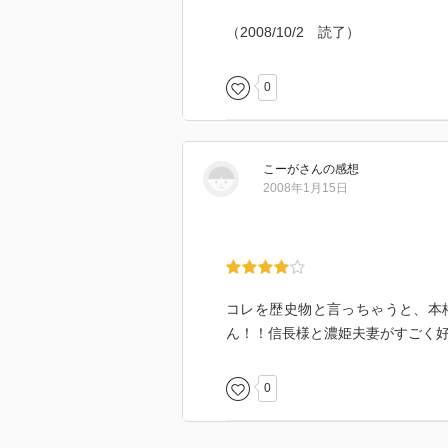
（2008/10/2 読了）
0
こーが
さん
の感想
2008年1月15日
コレを歴史物と言っちゃうと、本
ん！！信長様と濃姫夫妻がすごく
0