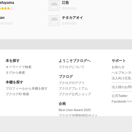
tafuyama
江告
dan
チタカアオイ
本を探す
ようこそブクログへ
サポート
キーワードで検索
ブクログについて
お知らせ
タグから検索
ヘルプセンタ
ブクログ
法人向け広告
本棚を探す
ブクログのアプリ
法人様のお問
プロフィールから本棚を探す
ブクログプレミアム
ブクログID 検索
ブクログ公式ショップ
公式Twitter
Facebookペ
企画
Best User Award 2025
ブクログ20周年特設サイト