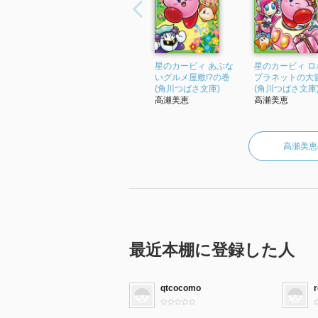
星のカービィ あぶな
星のカービィ ロ
いグルメ屋敷!?の巻
プラネットの大冒
(角川つばさ文庫)
(角川つばさ文庫
高瀬美恵
高瀬美恵
高瀬美恵
最近本棚に登録した人
qtcocomo