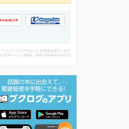
ィリエイトプログラムによる収益を得ています
・本 (224ページ) / ISBN・EAN: 9784044147013