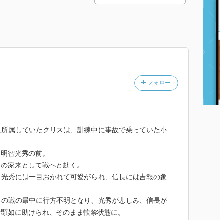
フォロー
に所属していたクリスは、訓練中に事故で乗っていた小
、明智光秀の前。
秀の家来として戦へと赴く。
、光秀には一目おかれて可愛がられ、信長には吉報の象
との戦の最中に行方不明となり、光秀が悲しみ、信長が
寺顕如に助けられ、そのまま軟禁状態に。