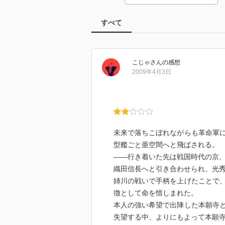
すべて
こじゃ
さん
の感想
2009年4月3日
未来で落ちこぼれながらも革命軍
型艦ごと亜空間へと飛ばされる。
――行き着いた先は戦国時代の京
織田信長へと引き合わせられ、光
姉川の戦いで手柄を上げたことで
徴として命を惜しまれた。
本人の強い希望で出陣した本願寺
失望する中、よりにもよって本願