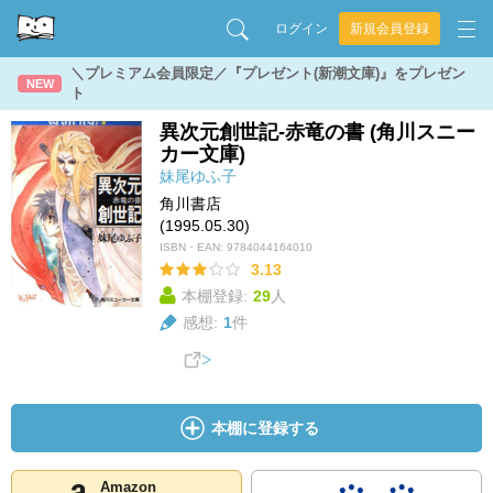
ログイン
新規会員登録
＼プレミアム会員限定／『プレゼント(新潮文庫)』をプレゼン
NEW
ト
異次元創世記-赤竜の書 (角川スニー
カー文庫)
妹尾ゆふ子
角川書店
(1995.05.30)
ISBN・EAN:
9784044164010
3.13
本棚登録:
29
人
感想:
1
件
本棚に登録する
Amazon