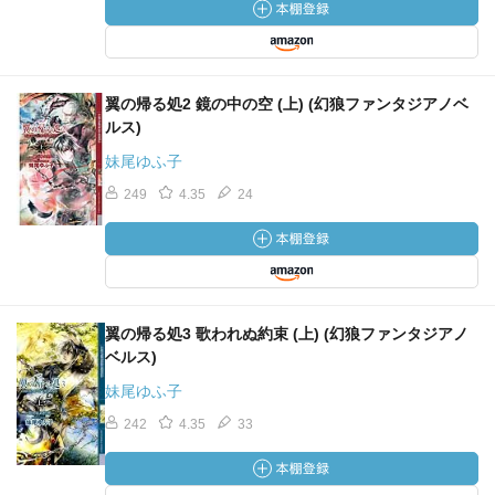
翼の帰る処2 鏡の中の空 (上) (幻狼ファンタジアノベ
ルス)
妹尾ゆふ子
249
4.35
24
翼の帰る処3 歌われぬ約束 (上) (幻狼ファンタジアノ
ベルス)
妹尾ゆふ子
242
4.35
33