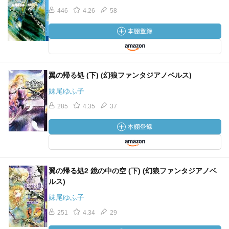
446
4.26
58
翼の帰る処 (下) (幻狼ファンタジアノベルス)
妹尾ゆふ子
285
4.35
37
翼の帰る処2 鏡の中の空 (下) (幻狼ファンタジアノベ
ルス)
妹尾ゆふ子
251
4.34
29