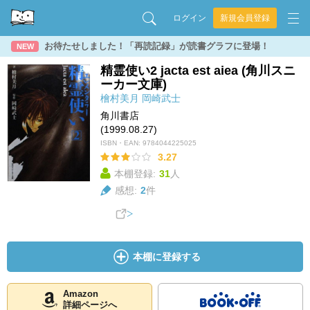
ログイン
新規会員登録
お待たせしました！「再読記録」が読書グラフに登場！
NEW
精霊使い2 jacta est aiea (角川スニ
ーカー文庫)
檜村美月
岡崎武士
角川書店
(1999.08.27)
ISBN・EAN:
9784044225025
3.27
本棚登録:
31
人
感想:
2
件
本棚に登録する
Amazon
詳細ページへ